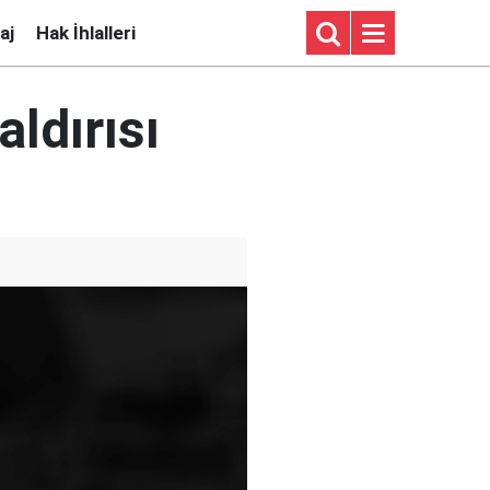
aj
Hak İhlalleri
ldırısı