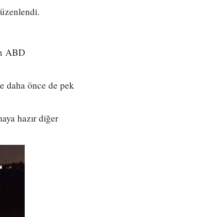
düzenlendi.
nan ABD
ge daha önce de pek
maya hazır diğer