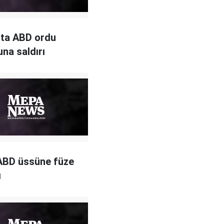
’ta ABD ordu
na saldırı
 ABD üssüne füze
ı