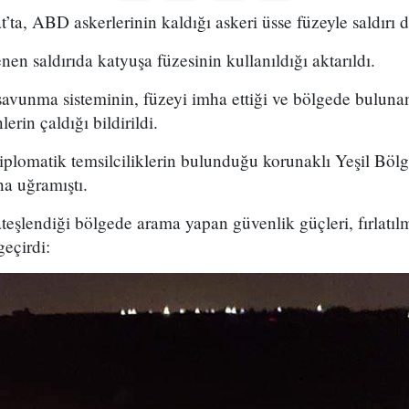
t’ta, ABD askerlerinin kaldığı askeri üsse füzeyle saldırı 
en saldırıda katyuşa füzesinin kullanıldığı aktarıldı.
 savunma sisteminin, füzeyi imha ettiği ve bölgede bulu
erin çaldığı bildirildi.
iplomatik temsilciliklerin bulunduğu korunaklı Yeşil Böl
na uğramıştı.
teşlendiği bölgede arama yapan güvenlik güçleri, fırlatıl
geçirdi: