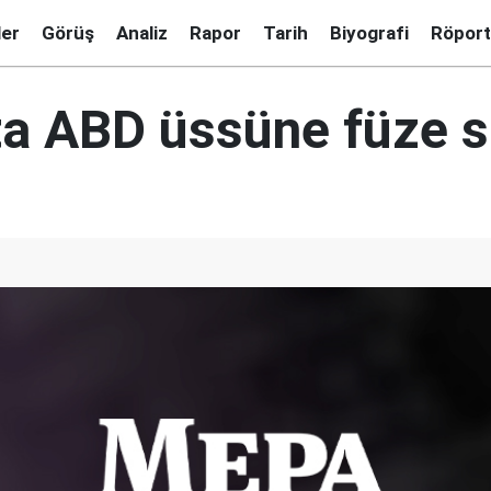
ler
Görüş
Analiz
Rapor
Tarih
Biyografi
Röport
a ABD üssüne füze sa