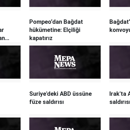
Pompeo’dan Bağdat
Bağdat
ar
hükümetine: Elçiliği
konvoyu
an
kapatırız
Suriye'deki ABD üssüne
Irak'ta
füze saldırısı
saldırıs