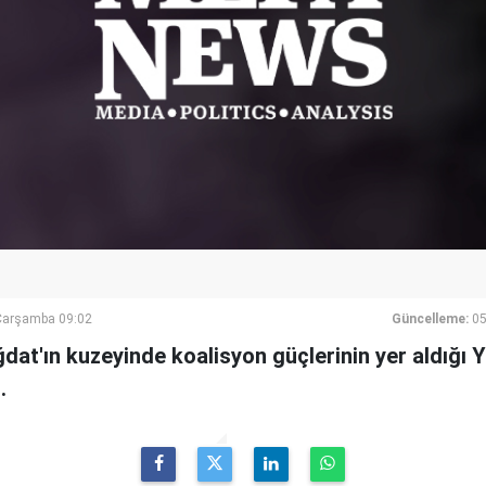
Çarşamba 09:02
Güncelleme:
05
ğdat'ın kuzeyinde koalisyon güçlerinin yer aldığı Y
.