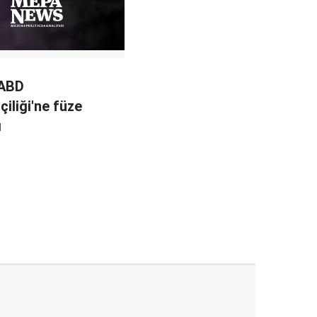
 ABD
çiliği'ne füze
ı