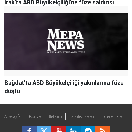
Irak'ta ABD Büyükelçiliği'ne füze saldırısı
Bağdat'ta ABD Büyükelçiliği yakınlarına füze
düştü
Anasayfa
Künye
İletişim
Gizlilik İlkeleri
Sitene Ekle