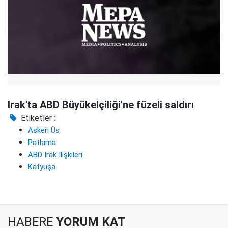
Irak'ta ABD Büyükelçiliği'ne füzeli saldırı
Etiketler :
Askeri Üs
Patlama
ABD Irak İlişkileri
Katyuşa
HABERE
YORUM KAT