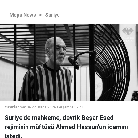
Mepa News
>
Suriye
Yayınlanma:
06 Ağustos 2026 Perşembe 17:41
Suriye'de mahkeme, devrik Beşar Esed
rejiminin müftüsü Ahmed Hassun'un idamını
istedi.