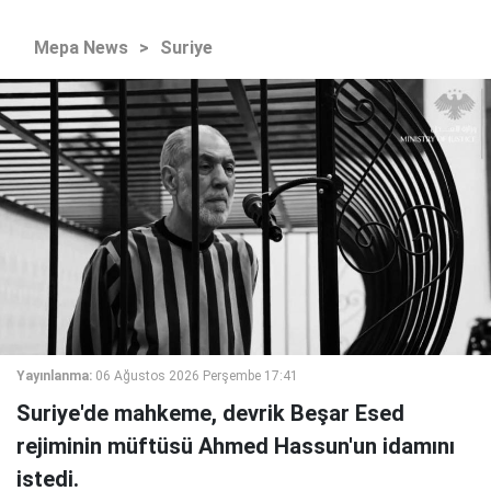
Mepa News
>
Suriye
Yayınlanma:
06 Ağustos 2026 Perşembe 17:41
Suriye'de mahkeme, devrik Beşar Esed
rejiminin müftüsü Ahmed Hassun'un idamını
istedi.