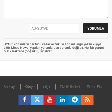
UYARI: Yorumların her türlü cezai ve hukuki sorumluluğu yazan kişiye
aittir. Mepa News, yapılan yorumlardan sorumlu değildir. Her bir yorum
600 karakterle (boşluklu) sınırlıdır.
Anasayfa
Künye
İletişim
Gizlilik İlkeleri
Sitene Ekle