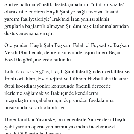
Suriye halkına yönelik destek çabalarını "dini bir vazife"
olarak nitelendiren Haşdi Şabi'ye bağlı medya, 'insani
yardım faaliyetleriyle' Irak'taki İran yanlısı silahlı
gruplarla bağlantılı olmayan Şii dini teşkilatlanmalarından
destek arayışına girişti.
Öte yandan Haşdi Şabi Başkanı Falah el Feyyad ve Başkan
Vekili Ebu Fedak, deprem sürecinde rejim lideri Beşar
Esed ile görüşmelerde bulundu.
Erik Yavorsky'e göre, Haşdi Şabi liderliğinden yetkililer ve
İranlı ortakları, Esed rejimi ve Lübnan Hizbullah'ı ile sınır
ötesi koordinasyonlar konusunda önemli derecede
ilerleme sağlamak ve Irak içinde kendilerini
meşrulaştırma çabaları için depremden faydalanma
hususunda kararlı olabilirler.
Diğer taraftan Yavorsky, bu nedenlerle Suriye'deki Haşdi
Şabi yardım operasyonlarının yakından incelenmesi
gerektiği üzerinde duruyor.