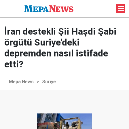
İran destekli Şii Haşdi Şabi
örgütü Suriye'deki
depremden nasıl istifade
etti?
Mepa News
>
Suriye