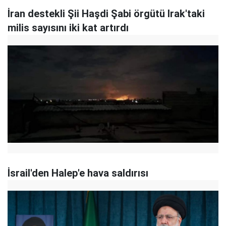
İran destekli Şii Haşdi Şabi örgütü Irak'taki
milis sayısını iki kat artırdı
İsrail'den Halep'e hava saldırısı