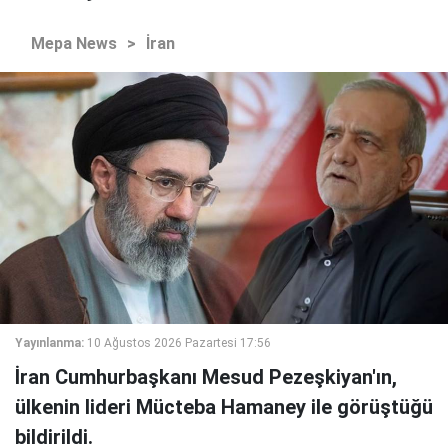
Mepa News
>
İran
Yayınlanma:
10 Ağustos 2026 Pazartesi 17:56
İran Cumhurbaşkanı Mesud Pezeşkiyan'ın,
ülkenin lideri Mücteba Hamaney ile görüştüğü
bildirildi.