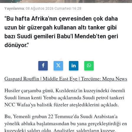
Yayınlanma:
08 Ağustos 2026 Cumartesi 16:28
"Bu hafta Afrika'nın çevresinden çok daha
uzun bir güzergah kullanan altı tanker gibi
bazı Suudi gemileri Babu'l Mendeb'ten geri
dönüyor."
Gaspard Rouffin | Middle East Eye | Tercüme: Mepa News
Husiler çarşamba günü, Kızıldeniz'in kuzeyindeki önemli
Suudi liman kenti Yenbu açıklarında Suudi petrol tankeri
NCC Wafaa'ya balistik füzeler ateşlediklerini açıkladı.
Bu, Yemenli grubun 22 Temmuz'da Suudi Arabistan'a
yönelik abluka başlatmasından bu yana gerçekleştirdiği en
kuzeydeki saldırı oldu. Analistler, saldırıların kuzeye,