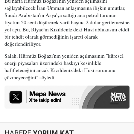
Bu hafta Hürmüz Boğazı'nın yeniden açılmasını
sağlayabilecek İran-Umman anlaşmasına ilişkin umutlar,
Suudi Arabistan'ın Asya'ya sattığı ana petrol türünün
fiyatını 50 sent düşürerek varil başına 2 dolar gerilemesine
yol açtı. Bu, Riyad'ın Kızıldeniz'deki Husi ablukasını ciddi
bir tehdit olarak görmediğinin işareti olarak
değerlendiriliyor.
Salah, Hürmüz Boğazı'nın yeniden açılmasının "küresel
enerji piyasaları üzerindeki baskıyı kesinlikle
hafifleteceğini ancak Kızıldeniz'deki Husi sorununu
çözmeyeceğini" söyledi.
HABERE
YORUM KAT