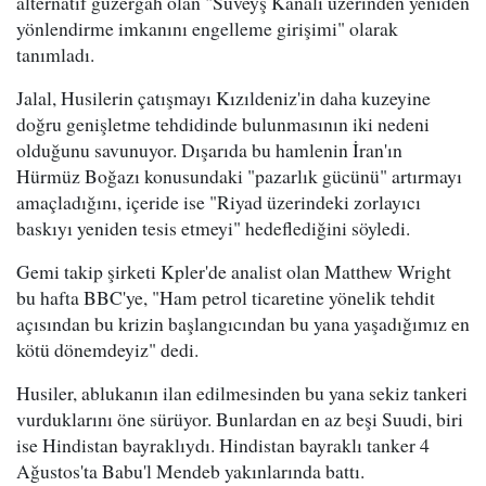
alternatif güzergah olan "Süveyş Kanalı üzerinden yeniden
yönlendirme imkanını engelleme girişimi" olarak
tanımladı.
Jalal, Husilerin çatışmayı Kızıldeniz'in daha kuzeyine
doğru genişletme tehdidinde bulunmasının iki nedeni
olduğunu savunuyor. Dışarıda bu hamlenin İran'ın
Hürmüz Boğazı konusundaki "pazarlık gücünü" artırmayı
amaçladığını, içeride ise "Riyad üzerindeki zorlayıcı
baskıyı yeniden tesis etmeyi" hedeflediğini söyledi.
Gemi takip şirketi Kpler'de analist olan Matthew Wright
bu hafta BBC'ye, "Ham petrol ticaretine yönelik tehdit
açısından bu krizin başlangıcından bu yana yaşadığımız en
kötü dönemdeyiz" dedi.
Husiler, ablukanın ilan edilmesinden bu yana sekiz tankeri
vurduklarını öne sürüyor. Bunlardan en az beşi Suudi, biri
ise Hindistan bayraklıydı. Hindistan bayraklı tanker 4
Ağustos'ta Babu'l Mendeb yakınlarında battı.