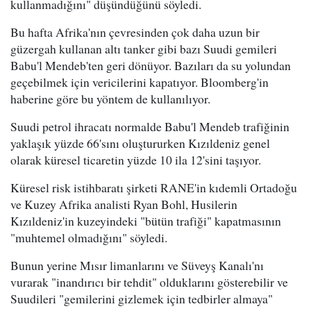
kullanmadığını" düşündüğünü söyledi.
Bu hafta Afrika'nın çevresinden çok daha uzun bir
güzergah kullanan altı tanker gibi bazı Suudi gemileri
Babu'l Mendeb'ten geri dönüyor. Bazıları da su yolundan
geçebilmek için vericilerini kapatıyor. Bloomberg'in
haberine göre bu yöntem de kullanılıyor.
Suudi petrol ihracatı normalde Babu'l Mendeb trafiğinin
yaklaşık yüzde 66'sını oluştururken Kızıldeniz genel
olarak küresel ticaretin yüzde 10 ila 12'sini taşıyor.
Küresel risk istihbaratı şirketi RANE'in kıdemli Ortadoğu
ve Kuzey Afrika analisti Ryan Bohl, Husilerin
Kızıldeniz'in kuzeyindeki "bütün trafiği" kapatmasının
"muhtemel olmadığını" söyledi.
Bunun yerine Mısır limanlarını ve Süveyş Kanalı'nı
vurarak "inandırıcı bir tehdit" olduklarını gösterebilir ve
Suudileri "gemilerini gizlemek için tedbirler almaya"