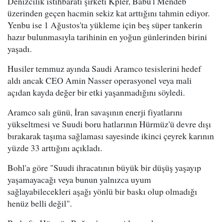
Denizcilik istihbaratı şirketi Kpler, Babu'l Mendeb
üzerinden geçen hacmin sekiz kat arttığını tahmin ediyor.
Yenbu ise 1 Ağustos'ta yükleme için beş süper tankerin
hazır bulunmasıyla tarihinin en yoğun günlerinden birini
yaşadı.
Husiler temmuz ayında Saudi Aramco tesislerini hedef
aldı ancak CEO Amin Nasser operasyonel veya mali
açıdan kayda değer bir etki yaşanmadığını söyledi.
Aramco salı günü, İran savaşının enerji fiyatlarını
yükseltmesi ve Suudi boru hatlarının Hürmüz'ü devre dışı
bırakarak taşıma sağlaması sayesinde ikinci çeyrek karının
yüzde 33 arttığını açıkladı.
Bohl'a göre "Suudi ihracatının büyük bir düşüş yaşayıp
yaşamayacağı veya bunun yalnızca uyum
sağlayabilecekleri aşağı yönlü bir baskı olup olmadığı
henüz belli değil".