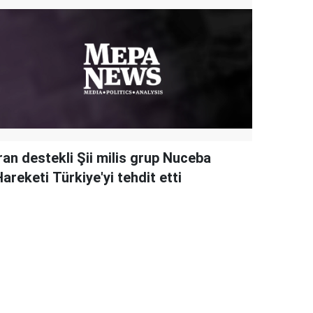
ran destekli Şii milis grup Nuceba
areketi Türkiye'yi tehdit etti