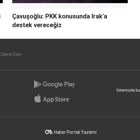
i
Çavuşoğlu: PKK konusunda Irak'a
destek vereceğiz
Sitene Ekle
Sitemizde kull
Haber Portalı Yazılımı