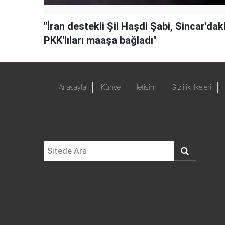
"İran destekli Şii Haşdi Şabi, Sincar'dak
PKK'lıları maaşa bağladı"
Anasayfa
Künye
İletişim
Gizlilik İlkeleri