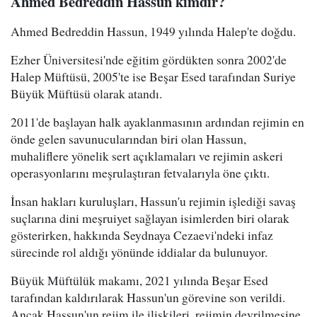
Ahmed Bedreddin Hassun kimdir?
Ahmed Bedreddin Hassun, 1949 yılında Halep'te doğdu.
Ezher Üniversitesi'nde eğitim gördükten sonra 2002'de
Halep Müftüsü, 2005'te ise Beşar Esed tarafından Suriye
Büyük Müftüsü olarak atandı.
2011'de başlayan halk ayaklanmasının ardından rejimin en
önde gelen savunucularından biri olan Hassun,
muhaliflere yönelik sert açıklamaları ve rejimin askeri
operasyonlarını meşrulaştıran fetvalarıyla öne çıktı.
İnsan hakları kuruluşları, Hassun'u rejimin işlediği savaş
suçlarına dini meşruiyet sağlayan isimlerden biri olarak
gösterirken, hakkında Seydnaya Cezaevi'ndeki infaz
sürecinde rol aldığı yönünde iddialar da bulunuyor.
Büyük Müftülük makamı, 2021 yılında Beşar Esed
tarafından kaldırılarak Hassun'un görevine son verildi.
Ancak Hassun'un rejim ile ilişkileri, rejimin devrilmesine