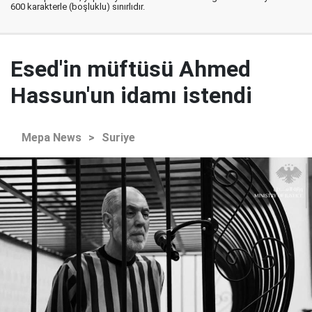
600 karakterle (boşluklu) sınırlıdır.
Esed'in müftüsü Ahmed
Hassun'un idamı istendi
Mepa News
>
Suriye