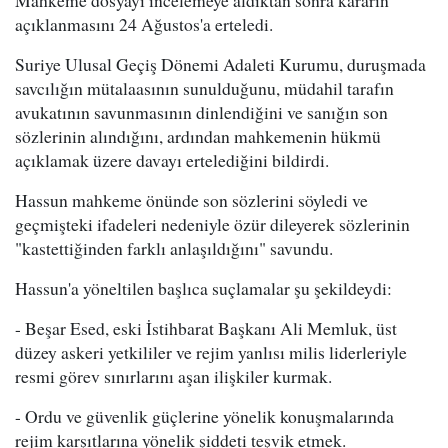
Mahkeme dosyayı incelemeye aldıktan sonra kararın
açıklanmasını 24 Ağustos'a erteledi.
Suriye Ulusal Geçiş Dönemi Adaleti Kurumu, duruşmada
savcılığın mütalaasının sunulduğunu, müdahil tarafın
avukatının savunmasının dinlendiğini ve sanığın son
sözlerinin alındığını, ardından mahkemenin hükmü
açıklamak üzere davayı ertelediğini bildirdi.
Hassun mahkeme önünde son sözlerini söyledi ve
geçmişteki ifadeleri nedeniyle özür dileyerek sözlerinin
"kastettiğinden farklı anlaşıldığını" savundu.
Hassun'a yöneltilen başlıca suçlamalar şu şekildeydi:
- Beşar Esed, eski İstihbarat Başkanı Ali Memluk, üst
düzey askeri yetkililer ve rejim yanlısı milis liderleriyle
resmi görev sınırlarını aşan ilişkiler kurmak.
- Ordu ve güvenlik güçlerine yönelik konuşmalarında
rejim karşıtlarına yönelik şiddeti teşvik etmek.