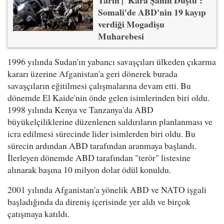
Tarih | 'Kara Şahin Düştü':
Somali'de ABD'nin 19 kayıp
verdiği Mogadişu
Muharebesi
1996 yılında Sudan'ın yabancı savaşçıları ülkeden çıkarma
kararı üzerine Afganistan'a geri dönerek burada
savaşçıların eğitilmesi çalışmalarına devam etti. Bu
dönemde El Kaide'nin önde gelen isimlerinden biri oldu.
1998 yılında Kenya ve Tanzanya'da ABD
büyükelçiliklerine düzenlenen saldırıların planlanması ve
icra edilmesi sürecinde lider isimlerden biri oldu. Bu
sürecin ardından ABD tarafından aranmaya başlandı.
İlerleyen dönemde ABD tarafından "terör" listesine
alınarak başına 10 milyon dolar ödül konuldu.
2001 yılında Afganistan'a yönelik ABD ve NATO işgali
başladığında da direniş içerisinde yer aldı ve birçok
çatışmaya katıldı.