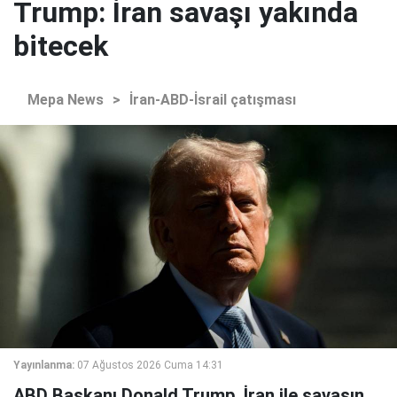
Trump: İran savaşı yakında
bitecek
Mepa News
>
İran-ABD-İsrail çatışması
Yayınlanma:
07 Ağustos 2026 Cuma 14:31
ABD Başkanı Donald Trump, İran ile savaşın