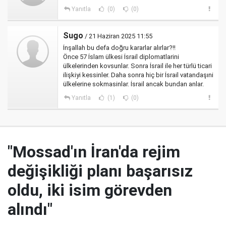
Yanıtla
(0)
(0)
Sugo
/ 21 Haziran 2025 11:55
İnşallah bu defa doğru kararlar alırlar?!!
Önce 57 İslam ülkesi İsrail diplomatlarini
ülkelerinden kovsunlar. Sonra İsrail ile her türlü ticari
ilişkiyi kessinler. Daha sonra hiç bir İsrail vatandaşıni
ülkelerine sokmasinlar. İsrail ancak bundan anlar.
Yanıtla
(1)
(0)
"Mossad'ın İran'da rejim
değişikliği planı başarısız
oldu, iki isim görevden
alındı"