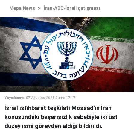
Mepa News
>
İran-ABD-İsrail çatışması
Yayınlanma:
07 Ağustos 2026 Cuma 17:17
İsrail istihbarat teşkilatı Mossad'ın İran
konusundaki başarısızlık sebebiyle iki üst
düzey ismi görevden aldığı bildirildi.