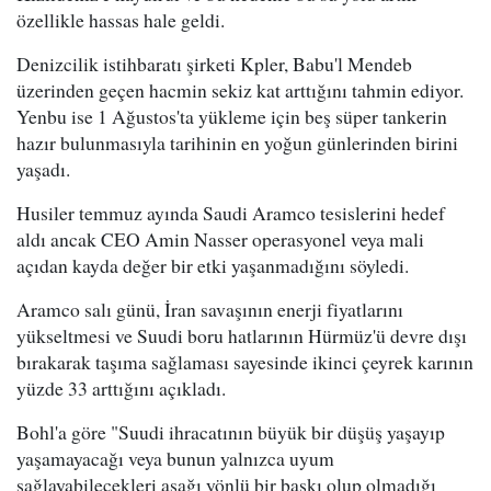
özellikle hassas hale geldi.
Denizcilik istihbaratı şirketi Kpler, Babu'l Mendeb
üzerinden geçen hacmin sekiz kat arttığını tahmin ediyor.
Yenbu ise 1 Ağustos'ta yükleme için beş süper tankerin
hazır bulunmasıyla tarihinin en yoğun günlerinden birini
yaşadı.
Husiler temmuz ayında Saudi Aramco tesislerini hedef
aldı ancak CEO Amin Nasser operasyonel veya mali
açıdan kayda değer bir etki yaşanmadığını söyledi.
Aramco salı günü, İran savaşının enerji fiyatlarını
yükseltmesi ve Suudi boru hatlarının Hürmüz'ü devre dışı
bırakarak taşıma sağlaması sayesinde ikinci çeyrek karının
yüzde 33 arttığını açıkladı.
Bohl'a göre "Suudi ihracatının büyük bir düşüş yaşayıp
yaşamayacağı veya bunun yalnızca uyum
sağlayabilecekleri aşağı yönlü bir baskı olup olmadığı