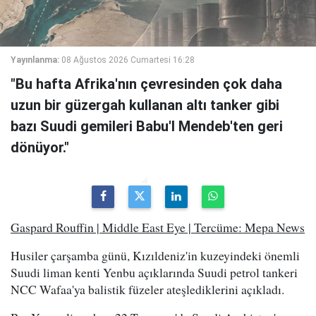
Yayınlanma:
08 Ağustos 2026 Cumartesi 16:28
"Bu hafta Afrika'nın çevresinden çok daha
uzun bir güzergah kullanan altı tanker gibi
bazı Suudi gemileri Babu'l Mendeb'ten geri
dönüyor."
Gaspard Rouffin | Middle East Eye | Tercüme: Mepa News
Husiler çarşamba günü, Kızıldeniz'in kuzeyindeki önemli
Suudi liman kenti Yenbu açıklarında Suudi petrol tankeri
NCC Wafaa'ya balistik füzeler ateşlediklerini açıkladı.