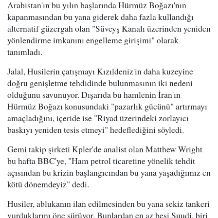
Arabistan'ın bu yılın başlarında Hürmüz Boğazı'nın
kapanmasından bu yana giderek daha fazla kullandığı
alternatif güzergah olan "Süveyş Kanalı üzerinden yeniden
yönlendirme imkanını engelleme girişimi" olarak
tanımladı.
Jalal, Husilerin çatışmayı Kızıldeniz'in daha kuzeyine
doğru genişletme tehdidinde bulunmasının iki nedeni
olduğunu savunuyor. Dışarıda bu hamlenin İran'ın
Hürmüz Boğazı konusundaki "pazarlık gücünü" artırmayı
amaçladığını, içeride ise "Riyad üzerindeki zorlayıcı
baskıyı yeniden tesis etmeyi" hedeflediğini söyledi.
Gemi takip şirketi Kpler'de analist olan Matthew Wright
bu hafta BBC'ye, "Ham petrol ticaretine yönelik tehdit
açısından bu krizin başlangıcından bu yana yaşadığımız en
kötü dönemdeyiz" dedi.
Husiler, ablukanın ilan edilmesinden bu yana sekiz tankeri
vurduklarını öne sürüyor. Bunlardan en az beşi Suudi, biri