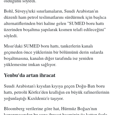
olduğunu söyledi.
Bohl, Süveyş'teki sınırlamaların, Suudi Arabistan'ın
düzenli ham petrol teslimatlarını sürdürmek için başlıca
alternatiflerinden biri haline gelen "SUMED boru hattı
üzerinden boşaltma yapılarak kısmen telafi edileceğini"
söyledi.
Mısır'daki SUMED boru hattı, tankerlerin kanalı
geçmeden önce yüklerinin bir bölümünü derin sularda
boşaltmasına, kanalın diğer tarafında ise yeniden
yüklemesine imkan sağlıyor.
Yenbu'da artan ihracat
Suudi Arabistan'ı kıyıdan kıyıya geçen Doğu-Batı boru
hattı, petrolü Körfez'den krallığın en büyük rafinerilerinin
yoğunlaştığı Kızıldeniz'e taşıyor.
Bloomberg verilerine göre hat, Hürmüz Boğazı'nın
kapanmasından bu yana ihracat hacminin üç kattan fazla