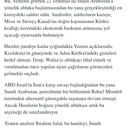
Bu, Yemenli grubun 22 Temmuz'da Suudi Arabistan'a
yönelik abluka başlatmasından bu yana gerçekleştirdiği en
kuzeydeki saldırı oldu. Analistler, saldırıların kuzeye,
Mısır ve Süveyş Kanalı'na doğru kaymasının Körfez
krallığı üzerindeki ekonomik baskının artmasına yol
açacağı uyarısında bulunuyor.
Husiler şimdiye kadar çoğunlukla Yemen açıklarında,
Kızıldeniz'in güneyinde ve Aden Körfezi'ndeki gemileri
hedef almıştı. Grup, Wafaa'yı ablukayı ihlal etmek ve
vurulmadan önce yapılan uyarı çağrılarını görmezden
gelmekle suçladı.
ABD-İsrail'in İran'a karşı savaşı başladığından bu yana
Suudi Arabistan, petrolünün bir bölümünü Babu'l Mendeb
üzerinden alternatif güzergahla taşımaya devam etmişti.
Ancak Husilerin boğaza yönelik ablukası artık bu
seçeneği de sınırlandırıyor.
Yemen analisti Ibrahim Jalal, bu hamleyi, Suudi