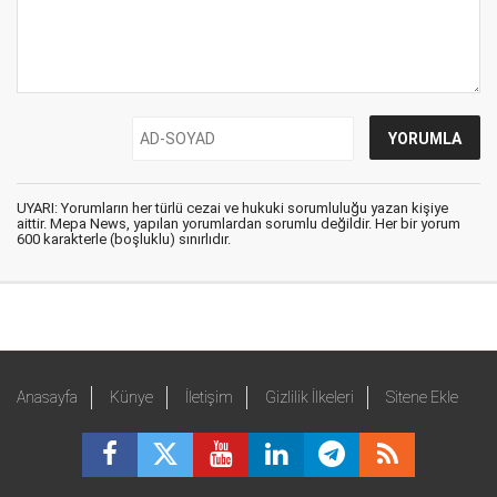
UYARI: Yorumların her türlü cezai ve hukuki sorumluluğu yazan kişiye
aittir. Mepa News, yapılan yorumlardan sorumlu değildir. Her bir yorum
600 karakterle (boşluklu) sınırlıdır.
Anasayfa
Künye
İletişim
Gizlilik İlkeleri
Sitene Ekle