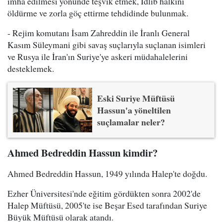
imha edilmesi yönünde teşvik etmek, İdlib halkını
öldürme ve zorla göç ettirme tehdidinde bulunmak.
- Rejim komutanı İsam Zahreddin ile İranlı General
Kasım Süleymani gibi savaş suçlarıyla suçlanan isimleri
ve Rusya ile İran'ın Suriye'ye askeri müdahalelerini
desteklemek.
Eski Suriye Müftüsü
Hassun'a yöneltilen
suçlamalar neler?
Ahmed Bedreddin Hassun kimdir?
Ahmed Bedreddin Hassun, 1949 yılında Halep'te doğdu.
Ezher Üniversitesi'nde eğitim gördükten sonra 2002'de
Halep Müftüsü, 2005'te ise Beşar Esed tarafından Suriye
Büyük Müftüsü olarak atandı.