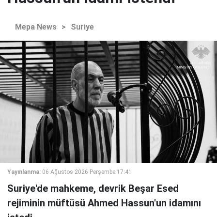
Mepa News
>
Suriye
Yayınlanma:
06 Ağustos 2026 Perşembe 17:41
Suriye'de mahkeme, devrik Beşar Esed
rejiminin müftüsü Ahmed Hassun'un idamını