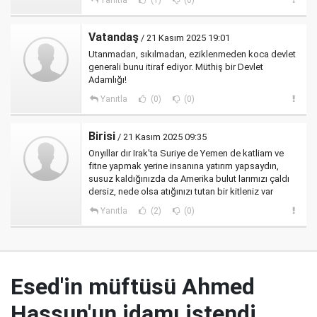
Yanıtla
(1)
(0)
Vatandaş
/ 21 Kasım 2025 19:01
Utanmadan, sıkılmadan, eziklenmeden koca devlet
generali bunu itiraf ediyor. Müthiş bir Devlet
Adamlığı!
Yanıtla
(0)
(0)
Birisi
/ 21 Kasım 2025 09:35
Onyıllar dır Irak'ta Suriye de Yemen de katliam ve
fitne yapmak yerine insanına yatırım yapsaydın,
susuz kaldığınızda da Amerika bulut larımızı çaldı
dersiz, nede olsa atığınızı tutan bir kitleniz var
Yanıtla
(2)
(0)
Esed'in müftüsü Ahmed
Hassun'un idamı istendi