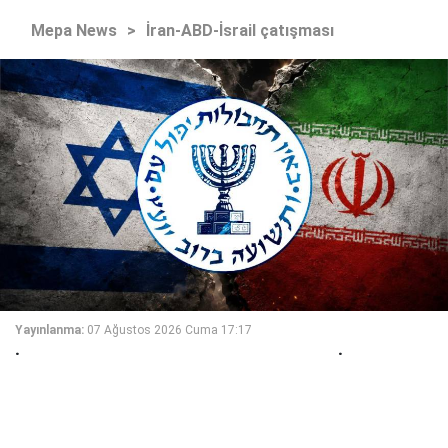
Mepa News
>
İran-ABD-İsrail çatışması
Yayınlanma:
07 Ağustos 2026 Cuma 17:17
İsrail istihbarat teşkilatı Mossad'ın İran
konusundaki başarısızlık sebebiyle iki üst
düzey ismi görevden aldığı bildirildi.