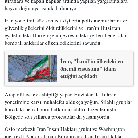
itiraflara ve kapalı kapılar ardında yapılan yargılamalara
başvurduğu uyarısında bulunuyor.
İran yönetimi, söz konusu kişilerin polis memurlarını ve
güvenlik güçlerini öldürdüklerini ve İran'ın Huzistan
eyaletindeki Hürremşehr çevresindeki yerleri hedef alan
bombalı saldırılar düzenlediklerini savundu.
İran, "İsrail'in ülkedeki en
önemli casusunu" idam
ettiğini açıkladı
Arap nüfusa ev sahipliği yapan Huzistan'da Tahran
yönetimine karşı muhalefet oldukça yoğun. Silahlı gruplar
buradaki petrol boru hatlarına saldırı düzenlemiştir.
Bölgede son yıllarda protestolar da yaşanıyordu.
Oslo merkezli İran İnsan Hakları grubu ve Washington
merkezli Abdorrahman Boroumand İran İnsan Hakları