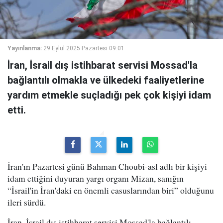
Yayınlanma:
29 Eylül 2025 Pazartesi 09:01
İran, İsrail dış istihbarat servisi Mossad'la
bağlantılı olmakla ve ülkedeki faaliyetlerine
yardım etmekle suçladığı pek çok kişiyi idam
etti.
İran'ın Pazartesi günü Bahman Choubi-asl adlı bir kişiyi
idam ettiğini duyuran yargı organı Mizan, sanığın
“İsrail'in İran'daki en önemli casuslarından biri” olduğunu
ileri sürdü.
İran, İsrail dış istihbarat servisi Mossad'la bağlantılı