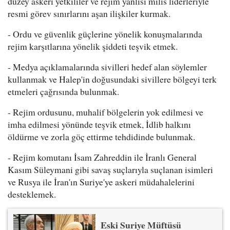
düzey askeri yetkililer ve rejim yanlısı milis liderleriyle
resmi görev sınırlarını aşan ilişkiler kurmak.
- Ordu ve güvenlik güçlerine yönelik konuşmalarında
rejim karşıtlarına yönelik şiddeti teşvik etmek.
- Medya açıklamalarında sivilleri hedef alan söylemler
kullanmak ve Halep'in doğusundaki sivillere bölgeyi terk
etmeleri çağrısında bulunmak.
- Rejim ordusunu, muhalif bölgelerin yok edilmesi ve
imha edilmesi yönünde teşvik etmek, İdlib halkını
öldürme ve zorla göç ettirme tehdidinde bulunmak.
- Rejim komutanı İsam Zahreddin ile İranlı General
Kasım Süleymani gibi savaş suçlarıyla suçlanan isimleri
ve Rusya ile İran'ın Suriye'ye askeri müdahalelerini
desteklemek.
Eski Suriye Müftüsü