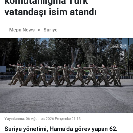
komutanlığına Türk
vatandaşı isim atandı
Mepa News
>
Suriye
Yayınlanma:
06 Ağustos 2026 Perşembe 21:13
Suriye yönetimi, Hama'da görev yapan 62.