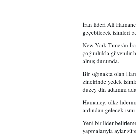
İran lideri Ali Hamaney
geçebilecek isimleri be
New York Times'ın İran
çoğunlukla güvenilir b
almış durumda.
Bir sığınakta olan Ham
zincirinde yedek isiml
düzey din adamını aday
Hamaney, ülke liderin
ardından gelecek ismi 
Yeni bir lider belirlem
yapmalarıyla aylar sür