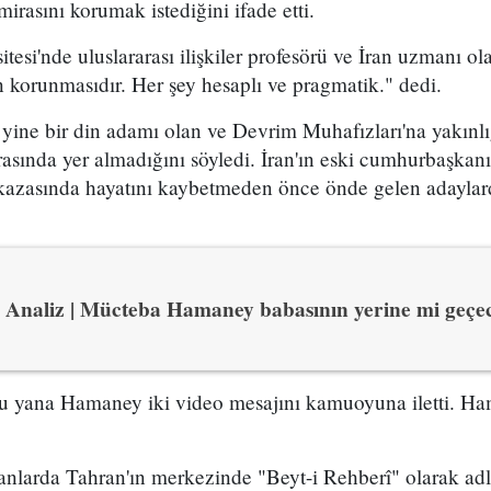
irasını korumak istediğini ifade etti.
tesi'nde uluslararası ilişkiler profesörü ve İran uzmanı ol
 korunmasıdır. Her şey hesaplı ve pragmatik." dedi.
 yine bir din adamı olan ve Devrim Muhafızları'na yakınlı
asında yer almadığını söyledi. İran'ın eski cumhurbaşkanı
 kazasında hayatını kaybetmeden önce önde gelen adaylard
Analiz | Mücteba Hamaney babasının yerine mi geçe
bu yana Hamaney iki video mesajını kamuoyuna iletti. H
arda Tahran'ın merkezinde "Beyt-i Rehberî" olarak adl