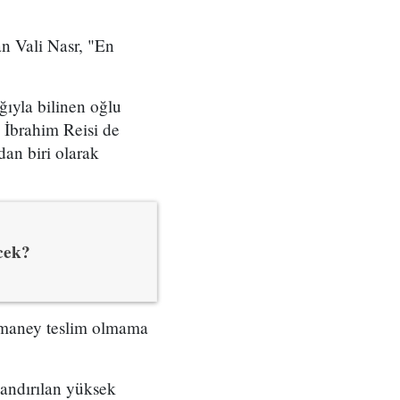
an Vali Nasr, "En
ğıyla bilinen oğlu
 İbrahim Reisi de
an biri olarak
cek?
amaney teslim olmama
andırılan yüksek