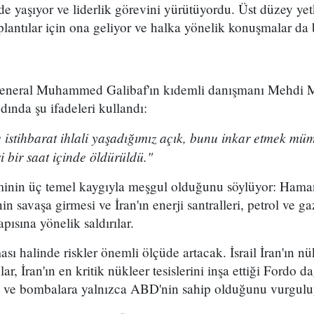
de yaşıyor ve liderlik görevini yürütüyordu. Üst düzey yetk
plantılar için ona geliyor ve halka yönelik konuşmalar da
General Muhammed Galibaf'ın kıdemli danışmanı Mehdi 
dında şu ifadeleri kullandı:
 istihbarat ihlali yaşadığımız açık, bunu inkar etmek mü
 bir saat içinde öldürüldü."
iminin üç temel kaygıyla meşgul olduğunu söylüyor: Haman
n savaşa girmesi ve İran'ın enerji santralleri, petrol ve gaz
yapısına yönelik saldırılar.
sı halinde riskler önemli ölçüde artacak. İsrail İran'ın n
r, İran'ın en kritik nükleer tesislerini inşa ettiği Fordo d
ve bombalara yalnızca ABD'nin sahip olduğunu vurgulu