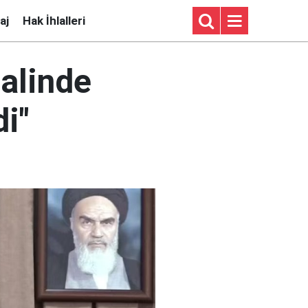
aj
Hak İhlalleri
alinde
di"