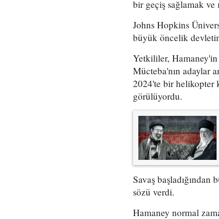
bir geçiş sağlamak ve m
Johns Hopkins Üniversi
büyük öncelik devletin
Yetkililer, Hamaney'in
Mücteba'nın adaylar ar
2024'te bir helikopter
görülüyordu.
Savaş başladığından 
sözü verdi.
Hamaney normal zamanl