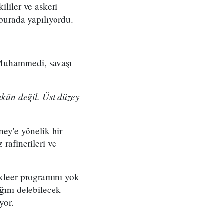
ililer ve askeri
 burada yapılıyordu.
Muhammedi, savaşı
mkün değil. Üst düzey
ey'e yönelik bir
 rafinerileri ve
ükleer programını yok
ağını delebilecek
yor.