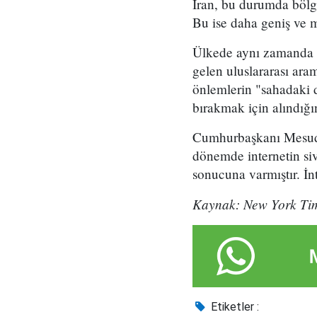
İran, bu durumda bölg
Bu ise daha geniş ve m
Ülkede aynı zamanda dı
gelen uluslararası ar
önlemlerin "sahadaki d
bırakmak için alındığın
Cumhurbaşkanı Mesud P
dönemde internetin siv
sonucuna varmıştır. İn
Kaynak: New York Ti
Etiketler :