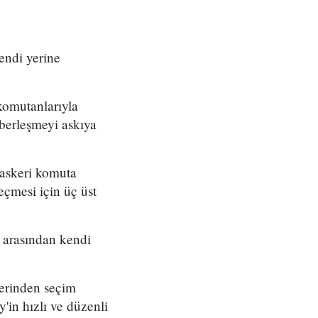
kendi yerine
komutanlarıyla
aberleşmeyi askıya
 askeri komuta
eçmesi için üç üst
 arasından kendi
elerinden seçim
'in hızlı ve düzenli