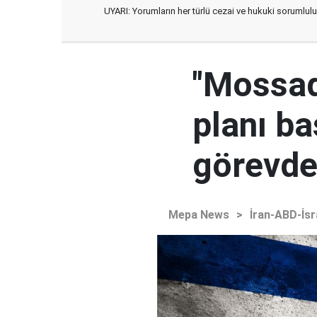
UYARI: Yorumların her türlü cezai ve hukuki sorumlulu
"Mossad'
planı ba
görevden
Mepa News
>
İran-ABD-İsr