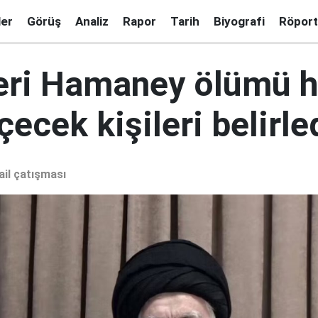
ler
Görüş
Analiz
Rapor
Tarih
Biyografi
Röport
ideri Hamaney ölümü h
ecek kişileri belirle
ail çatışması