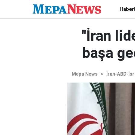
Haber
"İran l
başa geç
Mepa News
>
İran-ABD-İsr