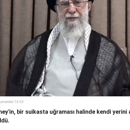
umartesi 16:53
ney'in, bir suikasta uğraması halinde kendi yerini a
ldü.