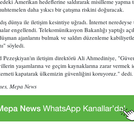
edeki Amerikan hedeflerine saldırarak misilleme yapma 
uhtemelen daha yıkıcı bir çatışma riskini doğuracak.
ş dünya ile iletişim kesintiye uğradı. İnternet neredeys
amalar engellendi. Telekomünikasyon Bakanlığı yaptığı aç
üşman ajanlarını bulmak ve saldırı düzenleme kabiliyetler
ı" söyledi.
ezeşkiyan'ın iletişim direktörü Ali Ahmediniye, "Güvenli
illerin yaşamlarına ve geçim kaynaklarına zarar vermek iç
terneti kapatarak ülkemizin güvenliğini koruyoruz." dedi.
mes, Mepa News