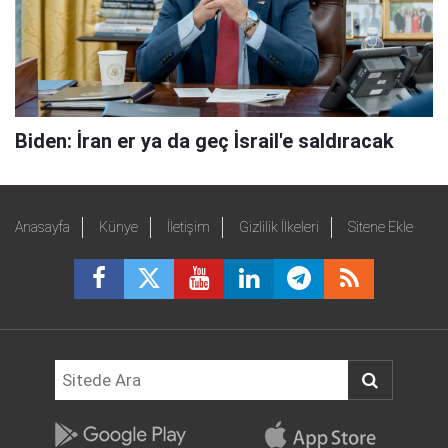
Biden: İran er ya da geç İsrail'e saldıracak
Anasayfa
Künye
İletişim
Gizlilik İlkeleri
Sitene Ekle