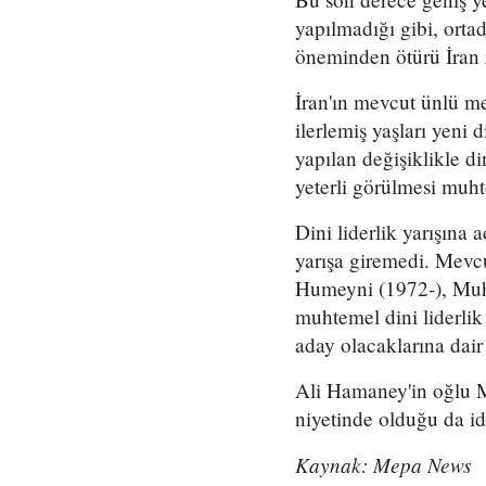
yapılmadığı gibi, ort
öneminden ötürü İran r
İran'ın mevcut ünlü me
ilerlemiş yaşları yeni 
yapılan değişiklikle d
yeterli görülmesi muhte
Dini liderlik yarışın
yarışa giremedi. Mevc
Humeyni (1972-), Muh
muhtemel dini liderlik
aday olacaklarına dai
Ali Hamaney'in oğlu M
niyetinde olduğu da id
Kaynak: Mepa News