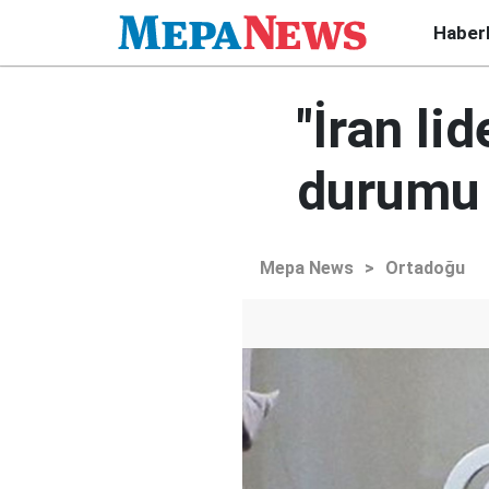
Haber
"İran li
durumu 
Mepa News
>
Ortadoğu