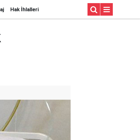
aj
Hak İhlalleri
k