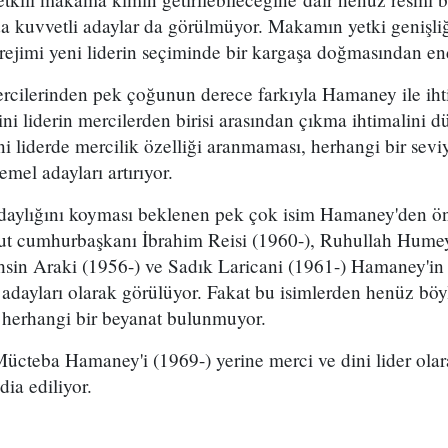
ada kuvvetli adaylar da görülmüyor. Makamın yetki genişl
ejimi yeni liderin seçiminde bir kargaşa doğmasından end
rcilerinden pek çoğunun derece farkıyla Hamaney ile ihti
dini liderin mercilerden birisi arasından çıkma ihtimalini 
ini liderde mercilik özelliği aranmaması, herhangi bir sev
mel adayları artırıyor.
a adaylığını koyması beklenen pek çok isim Hamaney'den ö
ut cumhurbaşkanı İbrahim Reisi (1960-), Ruhullah Hume
sin Araki (1956-) ve Sadık Laricani (1961-) Hamaney'
 adayları olarak görülüyor. Fakat bu isimlerden henüz bö
r herhangi bir beyanat bulunmuyor.
ücteba Hamaney'i (1969-) yerine merci ve dini lider olar
dia ediliyor.