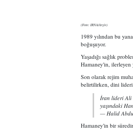
(Foto: IRNA/Arşiv)
1989 yılından bu yana 
boğuşuyor.
Yaşadığı sağlık proble
Hamaney'in, ilerleyen y
Son olarak rejim muhal
belirtilirken, dini lide
İran lideri Al
yaşındaki Ham
— Halid Abd
Hamaney'in bir süredir