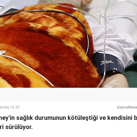
şamba 16:35
Güncelleme
aney'in sağlık durumunun kötüleştiği ve kendisini b
ri sürülüyor.