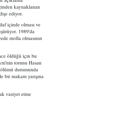
iğinden kaynaklanan
işe ediyor.
laf içinde olması ve
düşürüyor. 1989'da
iyede molla olmasının
nce öldüğü için bu
yni'nin torunu Hasan
in ölümü durumunda
yle bir makam yarışına
ak vasiyet etme