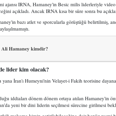
smi ajansı IRNA, Hamaney'in Besic milis liderleriyle video
eğini açıkladı. Ancak IRNA kısa bir süre sonra bu açıklam
ney'in bazı atlet ve sporcularla görüştüğü belirtilmiş, 
aylaşılmamıştı.
Ali Hamaney kimdir?
e lider kim olacak?
yana İran'ı Humeyni'nin Velayet-i Fakih teorisine dayana
lduğu iddiaları dönem dönem ortaya atılan Hamaney'in ö
'da yeni bir dini liderin seçilmesi sürecine girilmesi bek
tkili makama kimin getirilebileceğine dair henüz resmi b