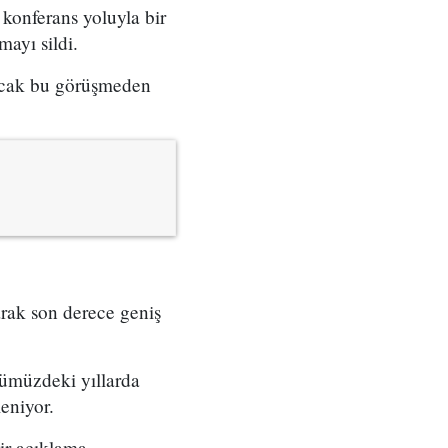
 konferans yoluyla bir
ayı sildi.
ancak bu görüşmeden
rak son derece geniş
nümüzdeki yıllarda
leniyor.
ir açıklama