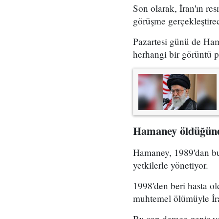
Son olarak, İran'ın re
görüşme gerçekleştirec
Pazartesi günü de Hama
herhangi bir görüntü p
Hamaney öldüğünd
Hamaney, 1989'dan bu 
yetkilerle yönetiyor.
1998'den beri hasta o
muhtemel ölümüyle İran
Bu son derece geniş ye