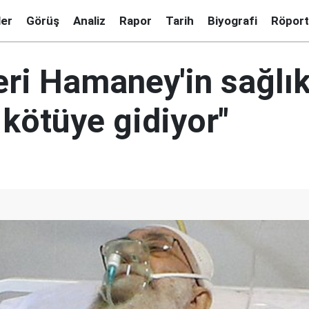
ler
Görüş
Analiz
Rapor
Tarih
Biyografi
Röport
deri Hamaney'in sağlı
kötüye gidiyor"