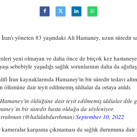
İran'ı yöneten 83 yaşındaki Ali Hamaney, uzun süredir sa
mleri yeni olmayan ve daha önce de birçok kez hastaneye 
aşı sebebiyle yaşadığı sağlık sorunlarının daha da ağırlaşt
ifi İran kaynaklarında Hamaney'in bir süredir tedavi alt
rin ölümüne dair teyit edilmemiş iddialar da ortaya atıldı.
i Hamaney'in öldüğüne dair teyit edilmemiş iddialar dile ge
aney’in bir süredir hasta olduğu da söyleniyor.
urrahman (@halidabdurrhman)
September 10, 2022
 kameralar karşısına çıkmaması da sağlık durumuna dair i