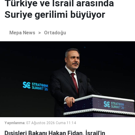
Türkiye ve İsrail arasında
Suriye gerilimi büyüyor
Mepa News
>
Ortadoğu
Yayınlanma:
07 Ağustos 2026 Cuma 11:14
Dışişleri Bakanı Hakan Fidan, İsrail'in