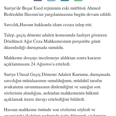
Suriye'de Beşar Esed rejiminin eski müftüsü Ahmed
Bedreddin Hassun'un yargılanmasına bugün devam edildi.
Savcılık,Hassun hakkında idam cezası talep etti.
Talep, geçiş dönemi adaleti konusunda faaliyet gösteren
Dördüncü Ağır Ceza Mahkemesinin perşembe günü
düzenlediği duruşmada sunuldu.
Mahkeme dosyayı incelemeye aldıktan sonra kararın
açıklanmasını 24 Ağustos'a erteledi.
Suriye Ulusal Geçiş Dönemi Adaleti Kurumu, duruşmada
savcılığın mütalaasının sunulduğunu, müdahil tarafın
avukatının savunmasının dinlendiğini ve sanığın son
sözlerinin alındığını, ardından mahkemenin hükmü
açıklamak üzere davayı ertelediğini bildirdi.
Hassun mahkeme önünde son sözlerini söyledi ve
geçmişteki ifadeleri nedeniyle özür dileyerek sözlerinin