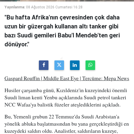
Yayınlanma:
08 Ağustos 2026 Cumartesi 16:28
"Bu hafta Afrika'nın çevresinden çok daha
uzun bir güzergah kullanan altı tanker gibi
bazı Suudi gemileri Babu'l Mendeb'ten geri
dönüyor."
Gaspard Rouffin | Middle East Eye | Tercüme: Mepa News
Husiler çarşamba günü, Kızıldeniz'in kuzeyindeki önemli
Suudi liman kenti Yenbu açıklarında Suudi petrol tankeri
NCC Wafaa'ya balistik füzeler ateşlediklerini açıkladı.
Bu, Yemenli grubun 22 Temmuz'da Suudi Arabistan'a
yönelik abluka başlatmasından bu yana gerçekleştirdiği en
kuzeydeki saldırı oldu. Analistler, saldırıların kuzeye,