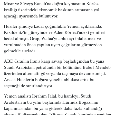
Mısır ve Süveyş Kanalı'na doğru kaymasının Körfez
krallığı üzerindeki ekonomik baskının artmasına yol
açacağı uyarısında bulunuyor.
Husiler şimdiye kadar çoğunlukla Yemen açıklarında,
Kızıldeniz'in güneyinde ve Aden Körfezi'ndeki gemileri
hedef almıştı. Grup, Wafaa'yı ablukayı ihlal etmek ve
vurulmadan önce yapılan uyarı çağrılarını görmezden
gelmekle suçladı.
ABD-İsrail'in İran'a karşı savaşı başladığından bu yana
Suudi Arabistan, petrolünün bir bölümünü Babu'l Mendeb
üzerinden alternatif güzergahla taşımaya devam etmişti.
Ancak Husilerin boğaza yönelik ablukası artık bu
seçeneği de sınırlandırıyor.
Yemen analisti Ibrahim Jalal, bu hamleyi, Suudi
Arabistan'ın bu yılın başlarında Hürmüz Boğazı'nın
kapanmasından bu yana giderek daha fazla kullandığı
alternatif güzergah olan "Süveyş Kanalı üzerinden yeniden