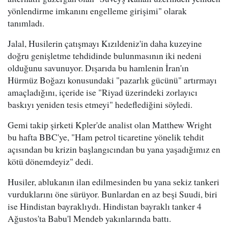
yönlendirme imkanını engelleme girişimi" olarak
tanımladı.
Jalal, Husilerin çatışmayı Kızıldeniz'in daha kuzeyine
doğru genişletme tehdidinde bulunmasının iki nedeni
olduğunu savunuyor. Dışarıda bu hamlenin İran'ın
Hürmüz Boğazı konusundaki "pazarlık gücünü" artırmayı
amaçladığını, içeride ise "Riyad üzerindeki zorlayıcı
baskıyı yeniden tesis etmeyi" hedeflediğini söyledi.
Gemi takip şirketi Kpler'de analist olan Matthew Wright
bu hafta BBC'ye, "Ham petrol ticaretine yönelik tehdit
açısından bu krizin başlangıcından bu yana yaşadığımız en
kötü dönemdeyiz" dedi.
Husiler, ablukanın ilan edilmesinden bu yana sekiz tankeri
vurduklarını öne sürüyor. Bunlardan en az beşi Suudi, biri
ise Hindistan bayraklıydı. Hindistan bayraklı tanker 4
Ağustos'ta Babu'l Mendeb yakınlarında battı.