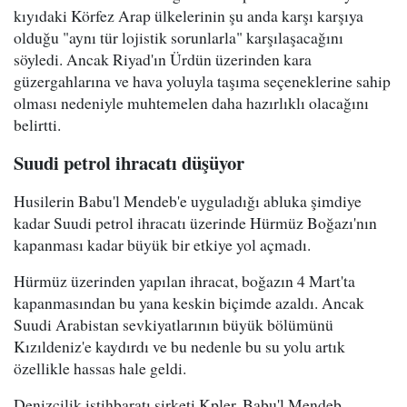
kıyıdaki Körfez Arap ülkelerinin şu anda karşı karşıya
olduğu "aynı tür lojistik sorunlarla" karşılaşacağını
söyledi. Ancak Riyad'ın Ürdün üzerinden kara
güzergahlarına ve hava yoluyla taşıma seçeneklerine sahip
olması nedeniyle muhtemelen daha hazırlıklı olacağını
belirtti.
Suudi petrol ihracatı düşüyor
Husilerin Babu'l Mendeb'e uyguladığı abluka şimdiye
kadar Suudi petrol ihracatı üzerinde Hürmüz Boğazı'nın
kapanması kadar büyük bir etkiye yol açmadı.
Hürmüz üzerinden yapılan ihracat, boğazın 4 Mart'ta
kapanmasından bu yana keskin biçimde azaldı. Ancak
Suudi Arabistan sevkiyatlarının büyük bölümünü
Kızıldeniz'e kaydırdı ve bu nedenle bu su yolu artık
özellikle hassas hale geldi.
Denizcilik istihbaratı şirketi Kpler, Babu'l Mendeb