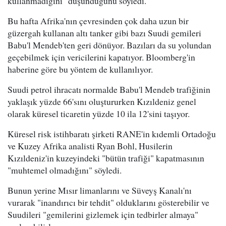
kullanmadığını" düşündüğünü söyledi.
Bu hafta Afrika'nın çevresinden çok daha uzun bir
güzergah kullanan altı tanker gibi bazı Suudi gemileri
Babu'l Mendeb'ten geri dönüyor. Bazıları da su yolundan
geçebilmek için vericilerini kapatıyor. Bloomberg'in
haberine göre bu yöntem de kullanılıyor.
Suudi petrol ihracatı normalde Babu'l Mendeb trafiğinin
yaklaşık yüzde 66'sını oluştururken Kızıldeniz genel
olarak küresel ticaretin yüzde 10 ila 12'sini taşıyor.
Küresel risk istihbaratı şirketi RANE'in kıdemli Ortadoğu
ve Kuzey Afrika analisti Ryan Bohl, Husilerin
Kızıldeniz'in kuzeyindeki "bütün trafiği" kapatmasının
"muhtemel olmadığını" söyledi.
Bunun yerine Mısır limanlarını ve Süveyş Kanalı'nı
vurarak "inandırıcı bir tehdit" olduklarını gösterebilir ve
Suudileri "gemilerini gizlemek için tedbirler almaya"