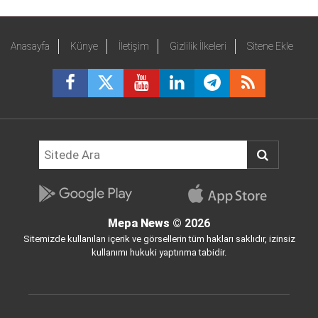
Anasayfa
Künye
İletişim
Gizlilik İlkeleri
Sitene Ekle
Mepa News
© 2026
Sitemizde kullanılan içerik ve görsellerin tüm hakları saklıdır, izinsiz
kullanımı hukuki yaptırıma tabidir.