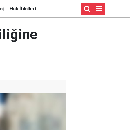
aj
Hak İhlalleri
liğine