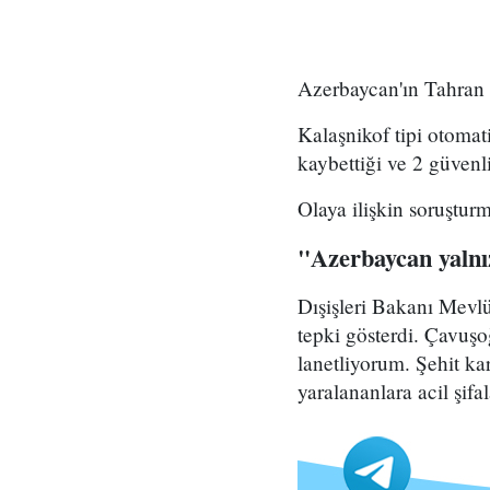
Azerbaycan'ın Tahran B
Kalaşnikof tipi otomati
kaybettiği ve 2 güvenli
Olaya ilişkin soruşturma
"Azerbaycan yalnı
Dışişleri Bakanı Mevl
tepki gösterdi. Çavuşo
lanetliyorum. Şehit ka
yaralananlara acil şifa