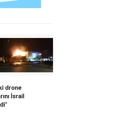
aki drone
rını İsrail
di"