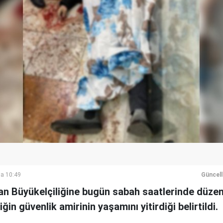
a 10:49
Güncel
an Büyükelçiliğine bugün sabah saatlerinde düzenl
iğin güvenlik amirinin yaşamını yitirdiği belirtildi.