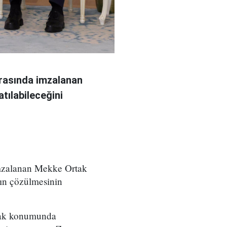
arasında imzalanan
tılabileceğini
imzalanan Mekke Ortak
rın çözülmesinin
rtak konumunda