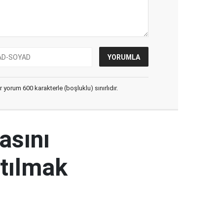
yorum 600 karakterle (boşluklu) sınırlıdır.
masını
atılmak