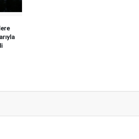
lere
arıyla
di