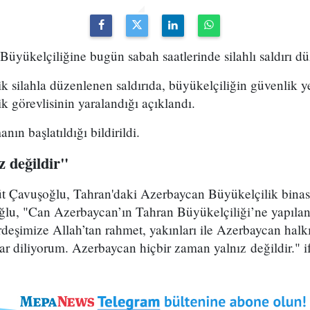
üyükelçiliğine bugün sabah saatlerinde silahlı saldırı dü
k silahla düzenlenen saldırıda, büyükelçiliğin güvenlik ye
k görevlisinin yaralandığı açıklandı.
nın başlatıldığı bildirildi.
z değildir"
üt Çavuşoğlu, Tahran'daki Azerbaycan Büyükelçilik binası
ğlu, "Can Azerbaycan’ın Tahran Büyükelçiliği’ne yapılan 
rdeşimize Allah’tan rahmet, yakınları ile Azerbaycan halkı
lar diliyorum. Azerbaycan hiçbir zaman yalnız değildir." if