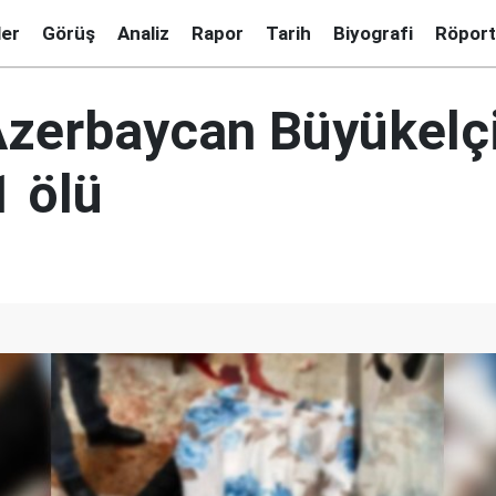
ler
Görüş
Analiz
Rapor
Tarih
Biyografi
Röport
 Azerbaycan Büyükelçi
1 ölü