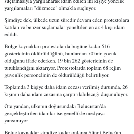
suçlamasıyla yargılanarak idam edilen iki kişiye yönelik
yargılamaları "düzmece" olmakla suçluyor.
Şimdiye dek, ülkede uzun süredir devam eden protestolara
katılan ve benzer suçlamalar yöneltilen en az 4 kişi idam
edildi.
Bölge kaynakları protestolarda bugüne kadar 516
göstericinin öldürüldüğünü, bunlardan 70'inin çocuk
olduğunu ifade ederken, 19 bin 262 göstericinin de
tutuklandığını aktarıyor. Protestolarda toplam 68 rejim
güvenlik personelinin de öldürüldüğü belirtiliyor.
Toplamda 3 kişiye daha idam cezası verilmiş durumda, 26
kişinin daha idam cezasına çarptırılabileceği düşünülüyor.
Öte yandan, ülkenin doğusundaki Belucistan'da
gerçekleştirilen idamlar ise genellikle medyaya
yansımıyor.
Beluç kaynaklar şimdiye kadar onlarca Sünni Beluç'un