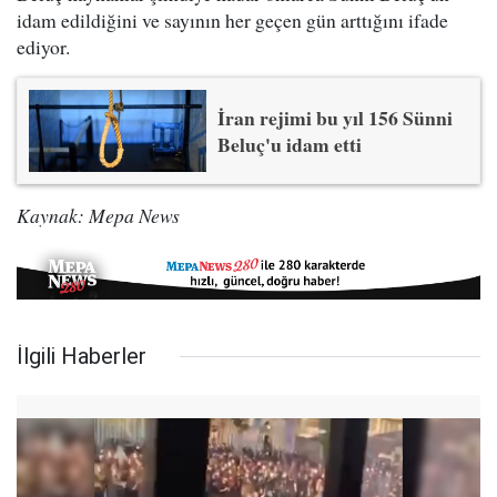
idam edildiğini ve sayının her geçen gün arttığını ifade
ediyor.
İran rejimi bu yıl 156 Sünni
Beluç'u idam etti
Kaynak: Mepa News
İlgili Haberler