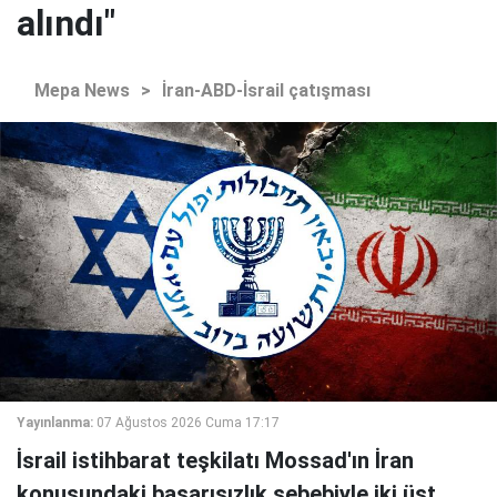
alındı"
Mepa News
>
İran-ABD-İsrail çatışması
Yayınlanma:
07 Ağustos 2026 Cuma 17:17
İsrail istihbarat teşkilatı Mossad'ın İran
konusundaki başarısızlık sebebiyle iki üst