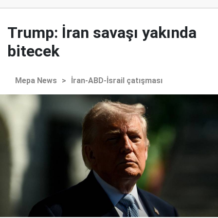
Trump: İran savaşı yakında
bitecek
Mepa News
>
İran-ABD-İsrail çatışması