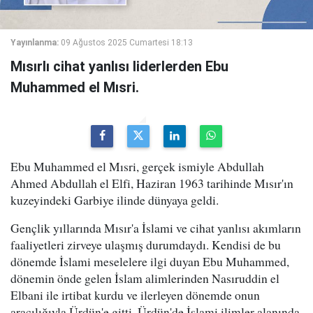
Yayınlanma:
09 Ağustos 2025 Cumartesi 18:13
Mısırlı cihat yanlısı liderlerden Ebu
Muhammed el Mısri.
Ebu Muhammed el Mısri, gerçek ismiyle Abdullah
Ahmed Abdullah el Elfi, Haziran 1963 tarihinde Mısır'ın
kuzeyindeki Garbiye ilinde dünyaya geldi.
Gençlik yıllarında Mısır'a İslami ve cihat yanlısı akımların
faaliyetleri zirveye ulaşmış durumdaydı. Kendisi de bu
dönemde İslami meselelere ilgi duyan Ebu Muhammed,
dönemin önde gelen İslam alimlerinden Nasıruddin el
Elbani ile irtibat kurdu ve ilerleyen dönemde onun
aracılığıyla Ürdün'e gitti. Ürdün'de İslami ilimler alanında