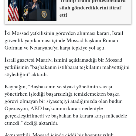
silah gönderdiklerini itiraf
etti
İki Mossad yetkilisinin görevden alınması kararı, İsrail
güvenlik yapılanması içinde Mossad başkanı Roman
Gofman ve Netanyahu'ya karşı tepkiye yol açtı.
İsrail gazetesi Maariv, ismini açıklamadığı bir Mossad
yetkilisinin "başbakanın istihbarat teşkilatını mahvettiğini
söylediğini" aktardı.
Kaynağın, "Başbakanın ve siyasi yönetimin savaşı
yönetirken işlediği başarısızlığı temizlemekten başka
görevi olmayan bir siyasetçiyi atadığınızda olan budur.
Operasyon, ABD başkanının kararı nedeniyle
gerçekleştirilmedi ve başbakan bu karara karşı mücadele
etmedi." dediği aktarıldı.
Aynı yetkili, Mossad içinde ciddi bir hoşnutsuzluk