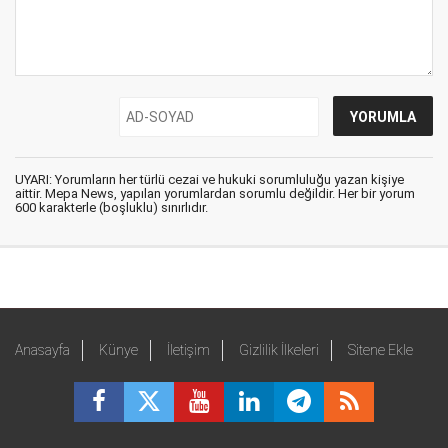
UYARI: Yorumların her türlü cezai ve hukuki sorumluluğu yazan kişiye
aittir. Mepa News, yapılan yorumlardan sorumlu değildir. Her bir yorum
600 karakterle (boşluklu) sınırlıdır.
Anasayfa
Künye
İletişim
Gizlilik İlkeleri
Sitene Ekle