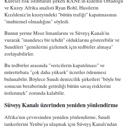
Küresel risk istihbaratı şirketi RANE'in kıdemli Ortadoğu
ve Kuzey Afrika analisti Ryan Bohl, Husilerin
Kızıldeniz'in kuzeyindeki "bütün trafiği" kapatmasının
"muhtemel olmadığını" söyledi.
Bunun yerine Mısır limanlarını ve Süveyş Kanalı'nı
vurarak "inandırıcı bir tehdit" olduklarını gösterebilir ve
Suudileri "gemilerini gizlemek için tedbirler almaya"
zorlayabilirler.
Bu tedbirler arasında "vericilerin kapatılması" ve
mürettebata "çok daha yüksek" ücretler ödenmesi
bulunabilir. Böylece Suudi denizcilik şirketleri "böyle bir
sonucun beraberinde getirdiği bütün savaş risklerini
üstlenmek" zorunda kalabilir.
Süveyş Kanalı üzerinden yeniden yönlendirme
Afrika'nın çevresinden yeniden yönlendirme, Suudi
tankerlerini Yenbu'ya ulaşmak için Süveyş Kanalı'ndan