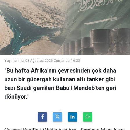
Yayınlanma:
08 Ağustos 2026 Cumartesi 16:28
"Bu hafta Afrika'nın çevresinden çok daha
uzun bir güzergah kullanan altı tanker gibi
bazı Suudi gemileri Babu'l Mendeb'ten geri
dönüyor."
Gaspard Rouffin | Middle East Eye | Tercüme: Mepa News