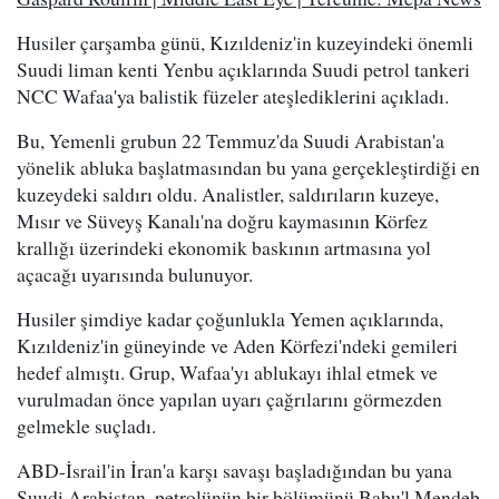
Husiler çarşamba günü, Kızıldeniz'in kuzeyindeki önemli
Suudi liman kenti Yenbu açıklarında Suudi petrol tankeri
NCC Wafaa'ya balistik füzeler ateşlediklerini açıkladı.
Bu, Yemenli grubun 22 Temmuz'da Suudi Arabistan'a
yönelik abluka başlatmasından bu yana gerçekleştirdiği en
kuzeydeki saldırı oldu. Analistler, saldırıların kuzeye,
Mısır ve Süveyş Kanalı'na doğru kaymasının Körfez
krallığı üzerindeki ekonomik baskının artmasına yol
açacağı uyarısında bulunuyor.
Husiler şimdiye kadar çoğunlukla Yemen açıklarında,
Kızıldeniz'in güneyinde ve Aden Körfezi'ndeki gemileri
hedef almıştı. Grup, Wafaa'yı ablukayı ihlal etmek ve
vurulmadan önce yapılan uyarı çağrılarını görmezden
gelmekle suçladı.
ABD-İsrail'in İran'a karşı savaşı başladığından bu yana
Suudi Arabistan, petrolünün bir bölümünü Babu'l Mendeb