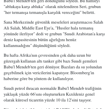
Babu'l Mendeb'ten geri döndüğünü söyledi. Bu hamleyi
"ablukaya karşı abluka" olarak nitelendiren Seri, grubun
"her tırmanışa tırmanışla karşılık vereceğini" belirtti.
Sana Merkezinde güvenlik meseleleri araştırmacısı Salah
Ali Salah, Middle East Eye'a, "Husiler hala tırmanış
yönünde ilerliyor" dedi ve grubun "Suudi Arabistan'a karşı
deniz kapasitesinin bütün ağırlığını henüz
kullanmadığını" düşündüğünü söyledi.
Bu hafta Afrika'nın çevresinden çok daha uzun bir
güzergah kullanan altı tanker gibi bazı Suudi gemileri
Babu'l Mendeb'ten geri dönüyor. Bazıları da su yolundan
geçebilmek için vericilerini kapatıyor. Bloomberg'in
haberine göre bu yöntem de kullanılıyor.
Suudi petrol ihracatı normalde Babu'l Mendeb trafiğinin
yaklaşık yüzde 66'sını oluştururken Kızıldeniz genel
olarak küresel ticaretin yüzde 10 ila 12'sini taşıyor.