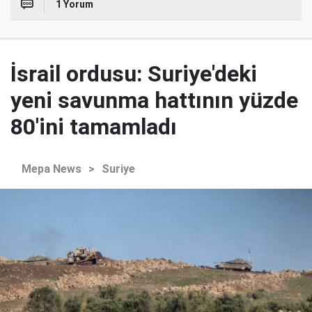
1 Yorum
İsrail ordusu: Suriye'deki
yeni savunma hattının yüzde
80'ini tamamladı
Mepa News
>
Suriye