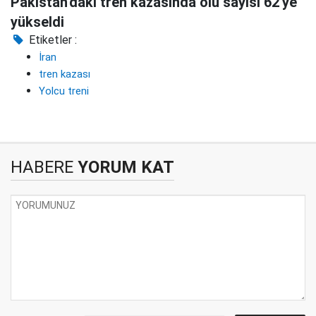
Pakistan'daki tren kazasında ölü sayısı 62'ye
yükseldi
Etiketler :
İran
tren kazası
Yolcu treni
HABERE
YORUM KAT