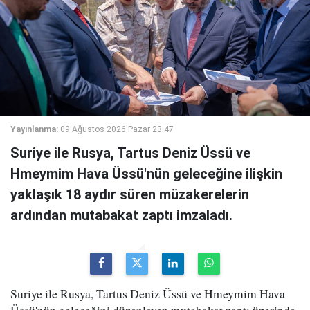
Yayınlanma:
09 Ağustos 2026 Pazar 23:47
Suriye ile Rusya, Tartus Deniz Üssü ve
Hmeymim Hava Üssü'nün geleceğine ilişkin
yaklaşık 18 aydır süren müzakerelerin
ardından mutabakat zaptı imzaladı.
Suriye ile Rusya, Tartus Deniz Üssü ve Hmeymim Hava
Üssü'nün geleceğini düzenleyen mutabakat zaptı üzerinde