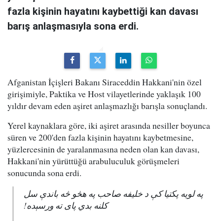
fazla kişinin hayatını kaybettiği kan davası
barış anlaşmasıyla sona erdi.
Afganistan İçişleri Bakanı Siraceddin Hakkani'nin özel
girişimiyle, Paktika ve Host vilayetlerinde yaklaşık 100
yıldır devam eden aşiret anlaşmazlığı barışla sonuçlandı.
Yerel kaynaklara göre, iki aşiret arasında nesiller boyunca
süren ve 200'den fazla kişinin hayatını kaybetmesine,
yüzlercesinin de yaralanmasına neden olan kan davası,
Hakkani'nin yürüttüğü arabuluculuk görüşmeleri
sonucunda sona erdi.
په لویه پکتیا کې د خلیفه صاحب په هڅو څه باندې سل
کلنه بدي پای ته ورسېده!