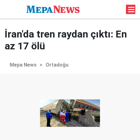
İran'da tren raydan çıktı: En
az 17 ölü
Mepa News
>
Ortadoğu