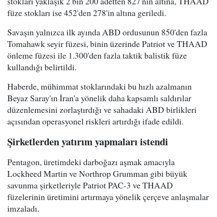
stokları yaklaşık 2 bin 200 adetten 827'nin altına, THAAD
füze stokları ise 452'den 278'in altına geriledi.
Savaşın yalnızca ilk ayında ABD ordusunun 850'den fazla
Tomahawk seyir füzesi, binin üzerinde Patriot ve THAAD
önleme füzesi ile 1.300'den fazla taktik balistik füze
kullandığı belirtildi.
Haberde, mühimmat stoklarındaki bu hızlı azalmanın
Beyaz Saray'ın İran'a yönelik daha kapsamlı saldırılar
düzenlemesini zorlaştırdığı ve sahadaki ABD birlikleri
açısından operasyonel riskleri artırdığı ifade edildi.
Şirketlerden yatırım yapmaları istendi
Pentagon, üretimdeki darboğazı aşmak amacıyla
Lockheed Martin ve Northrop Grumman gibi büyük
savunma şirketleriyle Patriot PAC-3 ve THAAD
füzelerinin üretimini artırmaya yönelik çerçeve anlaşmalar
imzaladı.