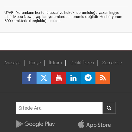
UYARI: Yorumların her türlü cezai ve hukuki sorumluluğu yazan kişiye
aittir. Mepa News, yapılan yorumlardan sorumlu değildir. Her bir yorum
600 karakterle (boşluklu) sınırlıdır.
Anasayfa
Künye
İletişim
Gizlilik İlkeleri
Sitene Ekle