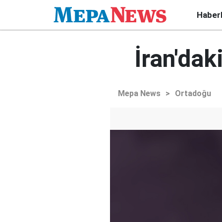
Haber
İran'dak
Mepa News
>
Ortadoğu