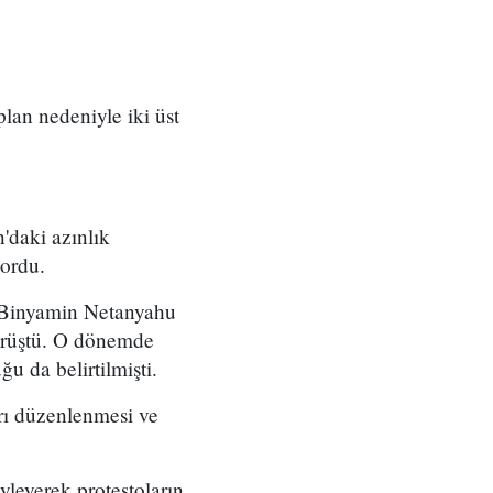
 plan nedeniyle iki üst
'daki azınlık
yordu.
ı Binyamin Netanyahu
örüştü. O dönemde
u da belirtilmişti.
arı düzenlenmesi ve
yleyerek protestoların