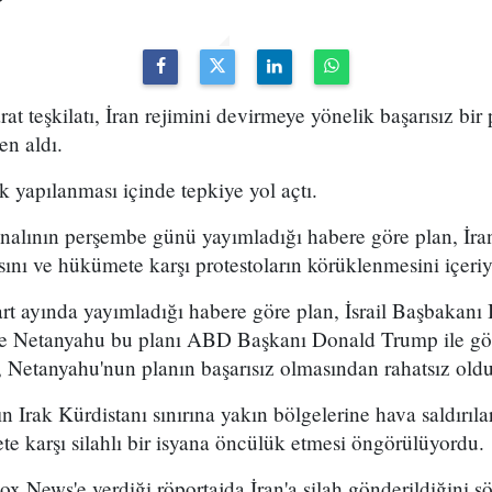
arat teşkilatı, İran rejimini devirmeye yönelik başarısız bir
en aldı.
k yapılanması içinde tepkiye yol açtı.
analının perşembe günü yayımladığı habere göre plan, İran
sını ve hükümete karşı protestoların körüklenmesini içeri
t ayında yayımladığı habere göre plan, İsrail Başbakan
 ve Netanyahu bu planı ABD Başkanı Donald Trump ile g
 Netanyahu'nun planın başarısız olmasından rahatsız olduğ
n Irak Kürdistanı sınırına yakın bölgelerine hava saldırıl
e karşı silahlı bir isyana öncülük etmesi öngörülüyordu.
x News'e verdiği röportajda İran'a silah gönderildiğini sö