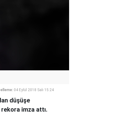
elleme:
04 Eylül 2018 Salı 15:24
ndan düşüşe
rekora imza attı.