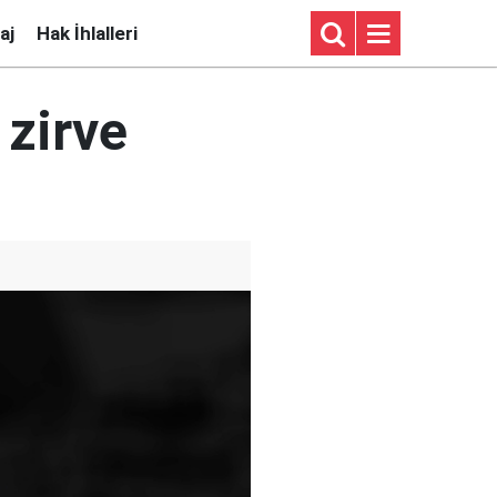
aj
Hak İhlalleri
 zirve