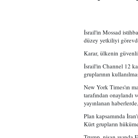
İsrail'in Mossad istihb
düzey yetkiliyi görevd
Karar, ülkenin güvenli
İsrail'in Channel 12 k
gruplarının kullanılma
New York Times'ın mar
tarafından onaylandı
yayınlanan haberlerde,
Plan kapsamında İran'ı
Kürt grupların hükümet
Trump, nisan ayında Fo