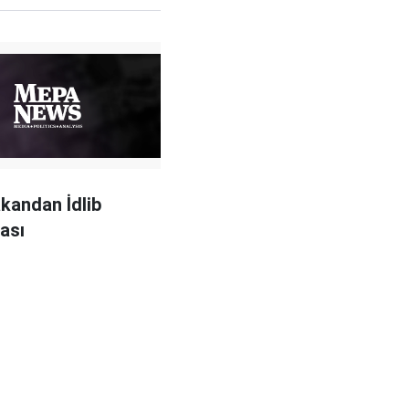
akandan İdlib
ası