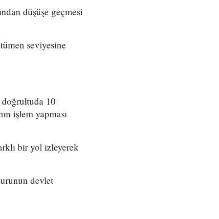
rdından düşüşe geçmesi
 tümen seviyesine
u doğrultuda 10
ının işlem yapması
klı bir yol izleyerek
kurunun devlet