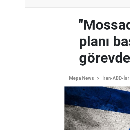
"Mossad'
planı ba
görevden
Mepa News
>
İran-ABD-İsr