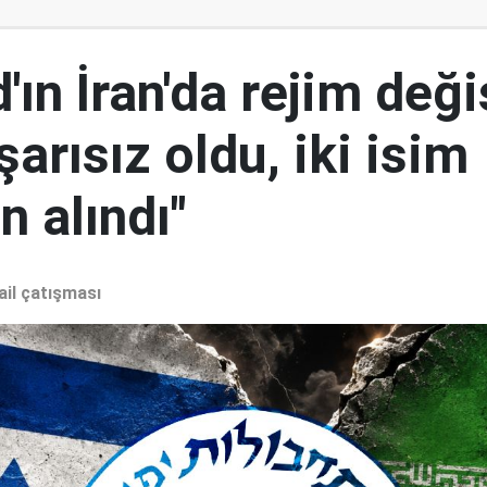
ın İran'da rejim deği
şarısız oldu, iki isim
 alındı"
ail çatışması