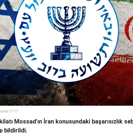
Cuma 17:17
şkilatı Mossad'ın İran konusundaki başarısızlık se
bildirildi.