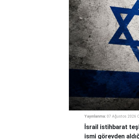
Yayınlanma:
07 Ağustos 2026 
İsrail istihbarat te
ismi görevden aldığı 