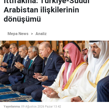
ittifakına: Türkiye-Suudi
Arabistan ilişkilerinin
dönüşümü
Mepa News
>
Analiz
Yayınlanma:
09 Ağustos 2026 Pazar 13:42