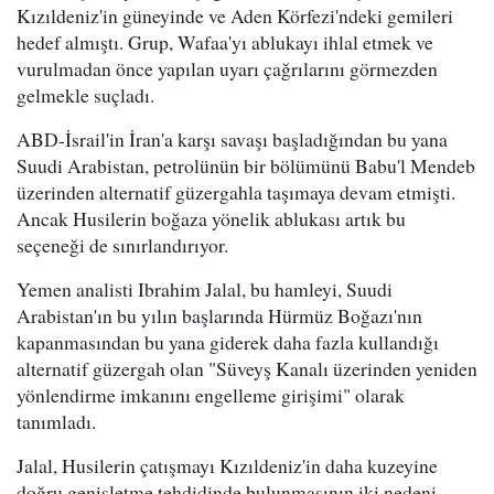
Kızıldeniz'in güneyinde ve Aden Körfezi'ndeki gemileri
hedef almıştı. Grup, Wafaa'yı ablukayı ihlal etmek ve
vurulmadan önce yapılan uyarı çağrılarını görmezden
gelmekle suçladı.
ABD-İsrail'in İran'a karşı savaşı başladığından bu yana
Suudi Arabistan, petrolünün bir bölümünü Babu'l Mendeb
üzerinden alternatif güzergahla taşımaya devam etmişti.
Ancak Husilerin boğaza yönelik ablukası artık bu
seçeneği de sınırlandırıyor.
Yemen analisti Ibrahim Jalal, bu hamleyi, Suudi
Arabistan'ın bu yılın başlarında Hürmüz Boğazı'nın
kapanmasından bu yana giderek daha fazla kullandığı
alternatif güzergah olan "Süveyş Kanalı üzerinden yeniden
yönlendirme imkanını engelleme girişimi" olarak
tanımladı.
Jalal, Husilerin çatışmayı Kızıldeniz'in daha kuzeyine
doğru genişletme tehdidinde bulunmasının iki nedeni