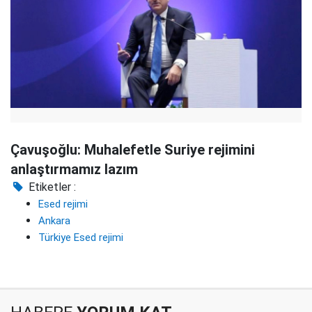
Çavuşoğlu: Muhalefetle Suriye rejimini
anlaştırmamız lazım
Etiketler :
Esed rejimi
Ankara
Türkiye Esed rejimi