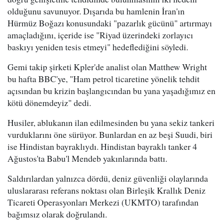
olduğunu savunuyor. Dışarıda bu hamlenin İran'ın
Hürmüz Boğazı konusundaki "pazarlık gücünü" artırmayı
amaçladığını, içeride ise "Riyad üzerindeki zorlayıcı
baskıyı yeniden tesis etmeyi" hedeflediğini söyledi.
Gemi takip şirketi Kpler'de analist olan Matthew Wright
bu hafta BBC'ye, "Ham petrol ticaretine yönelik tehdit
açısından bu krizin başlangıcından bu yana yaşadığımız en
kötü dönemdeyiz" dedi.
Husiler, ablukanın ilan edilmesinden bu yana sekiz tankeri
vurduklarını öne sürüyor. Bunlardan en az beşi Suudi, biri
ise Hindistan bayraklıydı. Hindistan bayraklı tanker 4
Ağustos'ta Babu'l Mendeb yakınlarında battı.
Saldırılardan yalnızca dördü, deniz güvenliği olaylarında
uluslararası referans noktası olan Birleşik Krallık Deniz
Ticareti Operasyonları Merkezi (UKMTO) tarafından
bağımsız olarak doğrulandı.