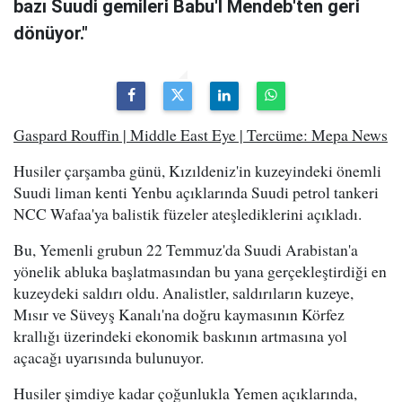
bazı Suudi gemileri Babu'l Mendeb'ten geri
dönüyor."
Gaspard Rouffin | Middle East Eye | Tercüme: Mepa News
Husiler çarşamba günü, Kızıldeniz'in kuzeyindeki önemli
Suudi liman kenti Yenbu açıklarında Suudi petrol tankeri
NCC Wafaa'ya balistik füzeler ateşlediklerini açıkladı.
Bu, Yemenli grubun 22 Temmuz'da Suudi Arabistan'a
yönelik abluka başlatmasından bu yana gerçekleştirdiği en
kuzeydeki saldırı oldu. Analistler, saldırıların kuzeye,
Mısır ve Süveyş Kanalı'na doğru kaymasının Körfez
krallığı üzerindeki ekonomik baskının artmasına yol
açacağı uyarısında bulunuyor.
Husiler şimdiye kadar çoğunlukla Yemen açıklarında,