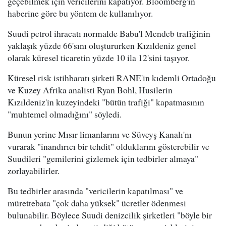
geçebilmek için vericilerini kapatıyor. Bloomberg'in
haberine göre bu yöntem de kullanılıyor.
Suudi petrol ihracatı normalde Babu'l Mendeb trafiğinin
yaklaşık yüzde 66'sını oluştururken Kızıldeniz genel
olarak küresel ticaretin yüzde 10 ila 12'sini taşıyor.
Küresel risk istihbaratı şirketi RANE'in kıdemli Ortadoğu
ve Kuzey Afrika analisti Ryan Bohl, Husilerin
Kızıldeniz'in kuzeyindeki "bütün trafiği" kapatmasının
"muhtemel olmadığını" söyledi.
Bunun yerine Mısır limanlarını ve Süveyş Kanalı'nı
vurarak "inandırıcı bir tehdit" olduklarını gösterebilir ve
Suudileri "gemilerini gizlemek için tedbirler almaya"
zorlayabilirler.
Bu tedbirler arasında "vericilerin kapatılması" ve
mürettebata "çok daha yüksek" ücretler ödenmesi
bulunabilir. Böylece Suudi denizcilik şirketleri "böyle bir