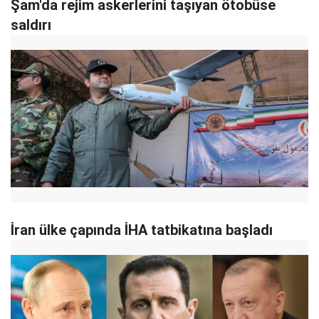
Şam'da rejim askerlerini taşıyan ötobüse
saldırı
İran ülke çapında İHA tatbikatına başladı