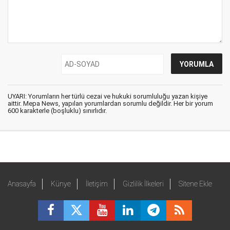
UYARI: Yorumların her türlü cezai ve hukuki sorumluluğu yazan kişiye
aittir. Mepa News, yapılan yorumlardan sorumlu değildir. Her bir yorum
600 karakterle (boşluklu) sınırlıdır.
Anasayfa
Künye
İletişim
Gizlilik İlkeleri
Sitene Ekle