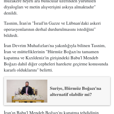
müzakere heyeti ara bulucular üzerinden yürütülen
diyalogları ve metin alışverişini askıya almaktadır"
denildi.
Tasnim, İran'ın "İsrail'in Gazze ve Lübnan'daki askeri
operasyonlarının derhal durdurulmasını istediğini"
bildirdi.
İran Devrim Muhafızları'na yakınlığıyla bilinen Tasnim,
İran ve müttefiklerinin "Hürmüz Boğazı'nı tamamen
kapatma ve Kızıldeniz'in girişindeki Babu'l Mendeb
Boğazı dahil diğer cepheleri harekete geçirme konusunda
kararlı olduklarını" belirtti.
Suriye, Hürmüz Boğazı'na
alternatif olabilir mi?
İran'ın Babu'l Mendeb Boğazı'nı kapatma tehdidinin