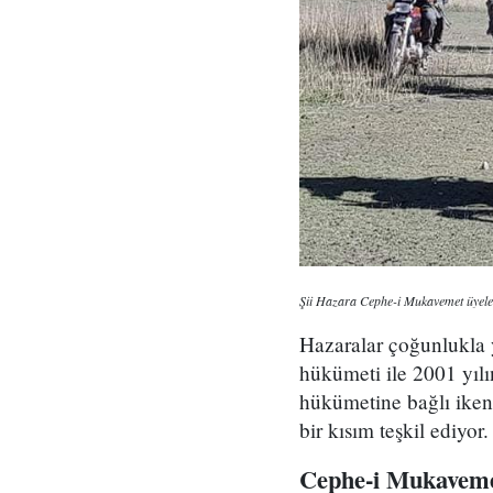
Şii Hazara Cephe-i Mukavemet üyeler
Hazaralar çoğunlukla y
hükümeti ile 2001 yılı
hükümetine bağlı iken,
bir kısım teşkil ediyor.
Cephe-i Mukaveme