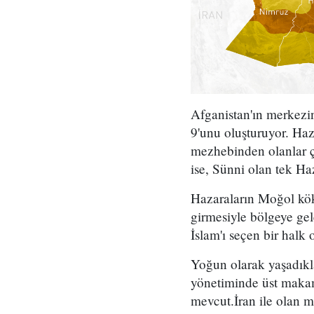
Afganistan'ın merkezi
9'unu oluşturuyor. Ha
mezhebinden olanlar ç
ise, Sünni olan tek Ha
Hazaraların Moğol kök
girmesiyle bölgeye ge
İslam'ı seçen bir halk o
Yoğun olarak yaşadıkl
yönetiminde üst makam
mevcut.İran ile olan me