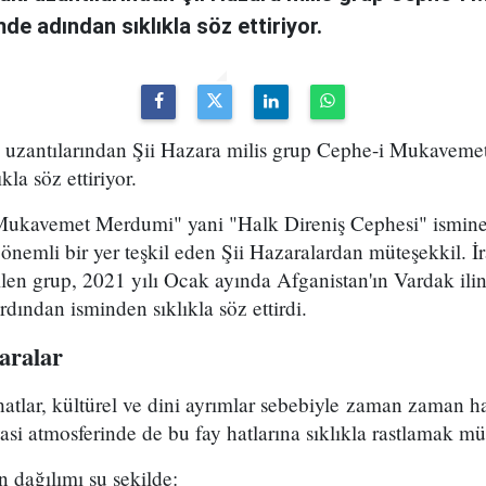
de adından sıklıkla söz ettiriyor.
i uzantılarından Şii Hazara milis grup Cephe-i Mukavemet
la söz ettiriyor.
Mukavemet Merdumi" yani "Halk Direniş Cephesi" ismine 
nemli bir yer teşkil eden Şii Hazaralardan müteşekkil. İr
ilen grup, 2021 yılı Ocak ayında Afganistan'ın Vardak il
dından isminden sıklıkla söz ettirdi.
aralar
hatlar, kültürel ve dini ayrımlar sebebiyle zaman zaman h
yasi atmosferinde de bu fay hatlarına sıklıkla rastlamak 
n dağılımı şu şekilde: