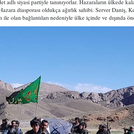
et adlı siyasi partiyle tanınıyorlar. Hazaraların ülkede ka
azara diasporası oldukça ağırlık sahibi. Server Daniş, K
n ile olan bağlantıları nedeniyle ülke içinde ve dışında ö