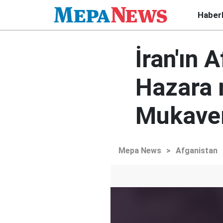
Haber
İran'ın 
Hazara 
Mukave
Mepa News
>
Afganistan