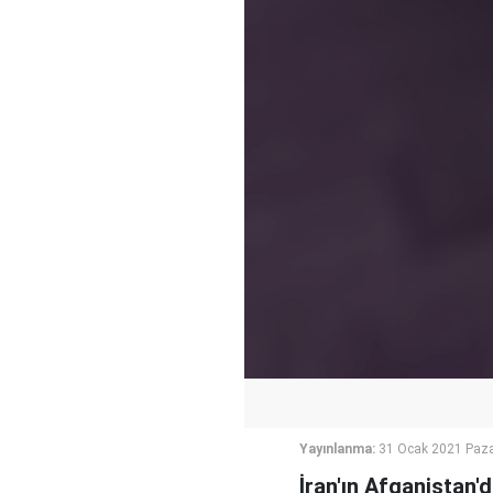
Yayınlanma:
31 Ocak 2021 Paza
İran'ın Afganistan'