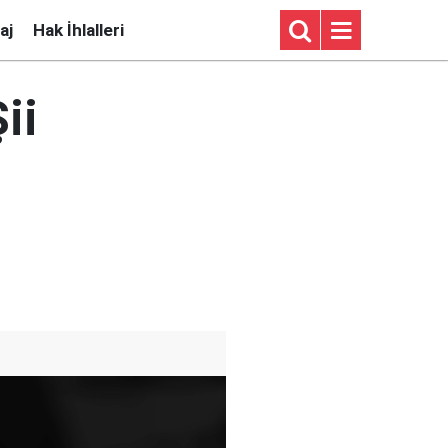
aj
Hak İhlalleri
ii