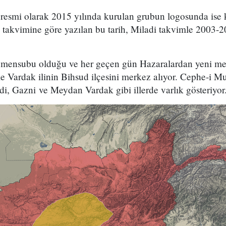
resmi olarak 2015 yılında kurulan grubun logosunda ise k
an takvimine göre yazılan bu tarih, Miladi takvimle 2003-2
e mensubu olduğu ve her geçen gün Hazaralardan yeni me
kle Vardak ilinin Bihsud ilçesini merkez alıyor. Cephe-i 
, Gazni ve Meydan Vardak gibi illerde varlık gösteriyor