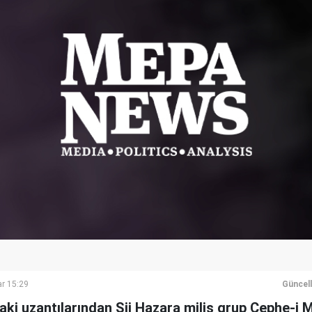
r 15:29
Güncel
daki uzantılarından Şii Hazara milis grup Cephe-i