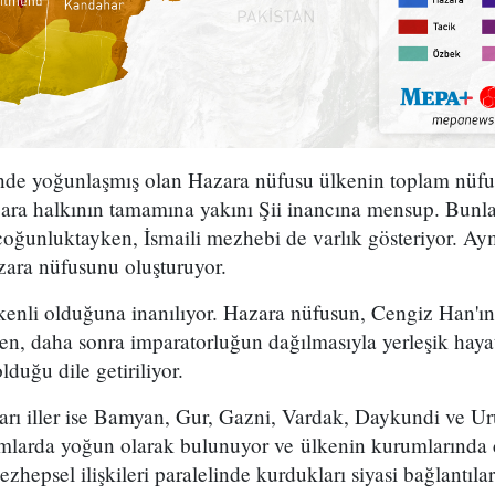
nde yoğunlaşmış olan Hazara nüfusu ülkenin toplam nüf
zara halkının tamamına yakını Şii inancına mensup. Bunl
oğunluktayken, İsmaili mezhebi de varlık gösteriyor. Ay
zara nüfusunu oluşturuyor.
enli olduğuna inanılıyor. Hazara nüfusun, Cengiz Han'ın
len, daha sonra imparatorluğun dağılmasıyla yerleşik hay
lduğu dile getiriliyor.
arı iller ise Bamyan, Gur, Gazni, Vardak, Daykundi ve U
larda yoğun olarak bulunuyor ve ülkenin kurumlarında ci
zhepsel ilişkileri paralelinde kurdukları siyasi bağlantıla