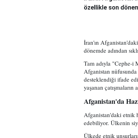
özellikle son dönem
İran'ın Afganistan'dak
dönemde adından sıklık
Tam adıyla "Cephe-i 
Afganistan nüfusunda ö
desteklendiği ifade ed
yaşanan çatışmaların ar
Afganistan'da Haz
Afganistan'daki etnik 
edebiliyor. Ülkenin si
Ülkede etnik unsurları