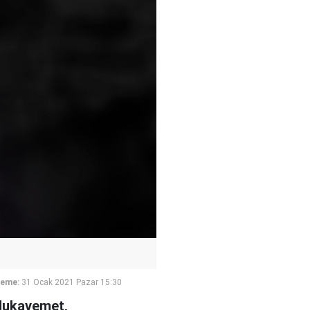
leme:
31 Ocak 2021 Pazar 15:30
 Mukavemet,