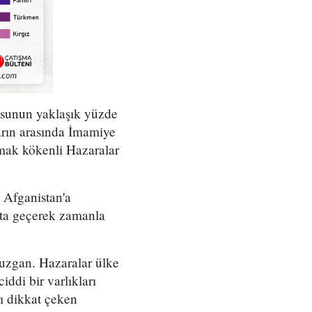
usunun yaklaşık yüzde
arın arasında İmamiye
mak kökenli Hazaralar
 Afganistan'a
ata geçerek zamanla
ruzgan. Hazaralar ülke
ddi bir varlıkları
rı dikkat çeken