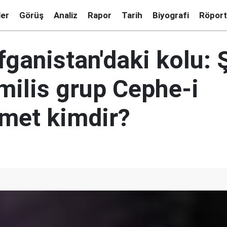
ler
Görüş
Analiz
Rapor
Tarih
Biyografi
Röport
Afganistan'daki kolu: Ş
milis grup Cephe-i
met kimdir?