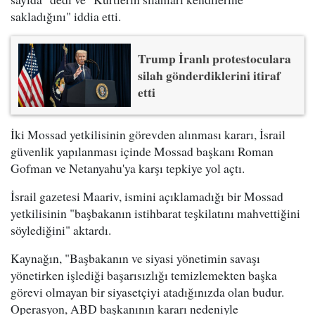
sakladığını" iddia etti.
Trump İranlı protestoculara
silah gönderdiklerini itiraf
etti
İki Mossad yetkilisinin görevden alınması kararı, İsrail
güvenlik yapılanması içinde Mossad başkanı Roman
Gofman ve Netanyahu'ya karşı tepkiye yol açtı.
İsrail gazetesi Maariv, ismini açıklamadığı bir Mossad
yetkilisinin "başbakanın istihbarat teşkilatını mahvettiğini
söylediğini" aktardı.
Kaynağın, "Başbakanın ve siyasi yönetimin savaşı
yönetirken işlediği başarısızlığı temizlemekten başka
görevi olmayan bir siyasetçiyi atadığınızda olan budur.
Operasyon, ABD başkanının kararı nedeniyle