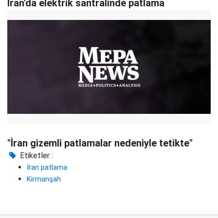
İran'da elektrik santralinde patlama
"İran gizemli patlamalar nedeniyle tetikte"
Etiketler :
İran patlama
Kirmanşah