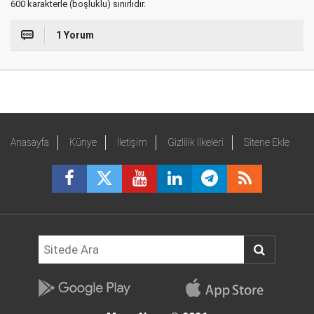
600 karakterle (boşluklu) sınırlıdır.
1 Yorum
Anasayfa
Künye
İletişim
Gizlilik İlkeleri
Sitene Ekle