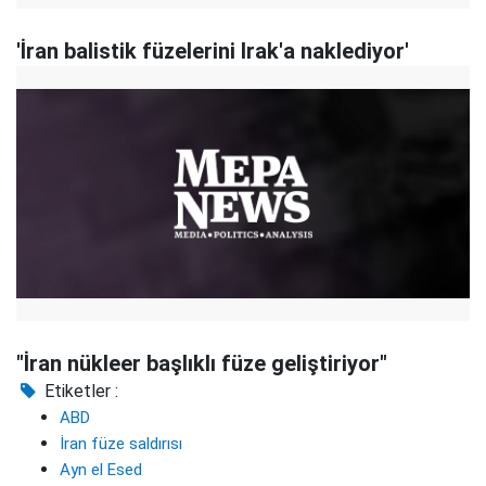
'İran balistik füzelerini Irak'a naklediyor'
"İran nükleer başlıklı füze geliştiriyor"
Etiketler :
ABD
İran füze saldırısı
Ayn el Esed