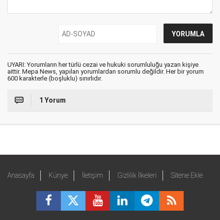
UYARI: Yorumların her türlü cezai ve hukuki sorumluluğu yazan kişiye
aittir. Mepa News, yapılan yorumlardan sorumlu değildir. Her bir yorum
600 karakterle (boşluklu) sınırlıdır.
1 Yorum
Anasayfa
Künye
İletişim
Gizlilik İlkeleri
Sitene Ekle