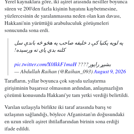
Yerel kaynaklara göre, iki aşiret arasında nesiller boyunca
süren ve 200'den fazla kişinin hayatını kaybetmesine,
yüzlercesinin de yaralanmasına neden olan kan davası,
Hakkani'nin yürüttüğü arabuluculuk görüşmeleri
sonucunda sona erdi.
په لویه پکتیا کې د خلیفه صاحب په هڅو څه باندې سل
کلنه بدي پای ته ورسېده!
pic.twitter.com/X0IkkF1maH
بشپړ راپور????
— Abdullah Raihan (@Raihan_093)
August 9, 2026
Tarafların, yıllar boyunca çok sayıda uzlaştırma
girişiminin başarısız olmasının ardından, anlaşmazlığın
çözümü konusunda Hakkani'ye tam yetki verdiği belirtildi.
Varılan uzlaşıyla birlikte iki taraf arasında barış ve
uzlaşının sağlandığı, böylece Afganistan'ın doğusundaki
en uzun süreli aşiret ihtilaflarından birinin sona erdiği
ifade edildi.