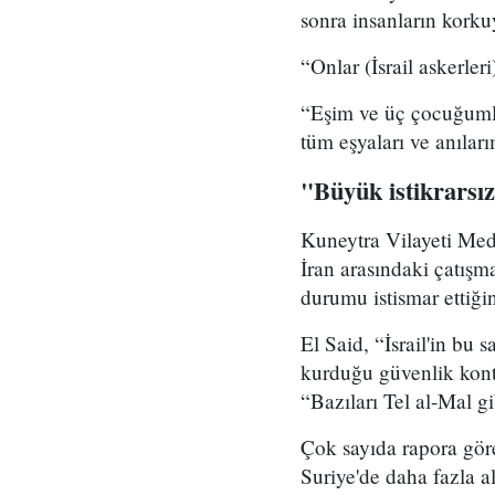
sonra insanların korkuy
“Onlar (İsrail askerler
“Eşim ve üç çocuğumla 
tüm eşyaları ve anılar
"Büyük istikrarsız
Kuneytra Vilayeti Med
İran arasındaki çatışm
durumu istismar ettiğini
El Said, “İsrail'in bu s
kurduğu güvenlik kontr
“Bazıları Tel al-Mal g
Çok sayıda rapora göre
Suriye'de daha fazla al