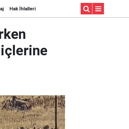
aj
Hak İhlalleri
erken
 içlerine