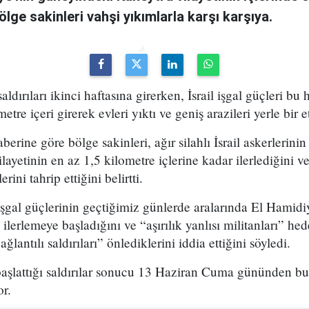
lge sakinleri vahşi yıkımlarla karşı karşıya.
 saldırıları ikinci haftasına girerken, İsrail işgal güçleri bu
re içeri girerek evleri yıktı ve geniş arazileri yerle bir et
berine göre bölge sakinleri, ağır silahlı İsrail askerlerin
ayetinin en az 1,5 kilometre içlerine kadar ilerlediğini v
rini tahrip ettiğini belirtti.
l işgal güçlerinin geçtiğimiz günlerde aralarında El Hamid
lerlemeye başladığını ve “aşırılık yanlısı militanları” hed
lantılı saldırıları” önlediklerini iddia ettiğini söyledi.
in başlattığı saldırılar sonucu 13 Haziran Cuma gününden bu
r.