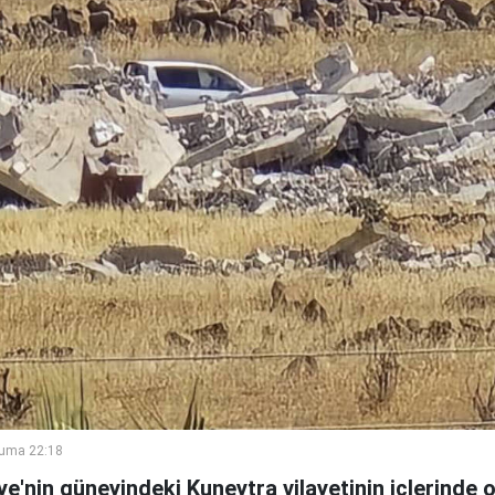
Cuma 22:18
riye'nin güneyindeki Kuneytra vilayetinin içlerinde