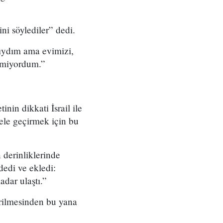
ini söylediler” dedi.
klıydım ama evimizi,
lemiyordum.”
in dikkati İsrail ile
 ele geçirmek için bu
n derinliklerinde
dedi ve ekledi:
adar ulaştı.”
vrilmesinden bu yana