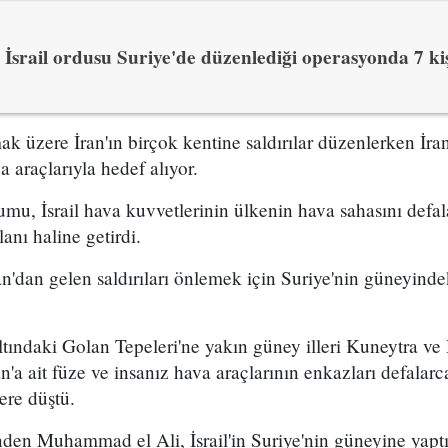
İsrail ordusu Suriye'de düzenlediği operasyonda 7 kiş
ak üzere İran'ın birçok kentine saldırılar düzenlerken İran d
a araçlarıyla hedef alıyor.
umu, İsrail hava kuvvetlerinin ülkenin hava sahasını defala
anı haline getirdi.
ran'dan gelen saldırıları önlemek için Suriye'nin güneyinde
 altındaki Golan Tepeleri'ne yakın güney illeri Kuneytra ve 
an'a ait füze ve insanız hava araçlarının enkazları defalar
lere düştü.
den Muhammad el Ali, İsrail'in Suriye'nin güneyine yaptığ