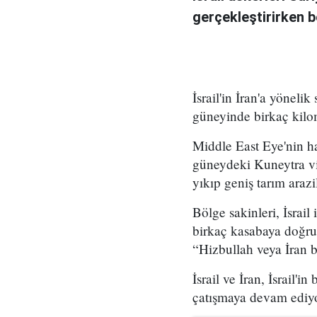
gerçekleştirirken bö
İsrail'in İran'a yönelik
güneyinde birkaç kilomet
Middle East Eye'nin ha
güneydeki Kuneytra vil
yıkıp geniş tarım arazile
Bölge sakinleri, İsrai
birkaç kasabaya doğru i
“Hizbullah veya İran bağ
İsrail ve İran, İsrail'
çatışmaya devam ediyo