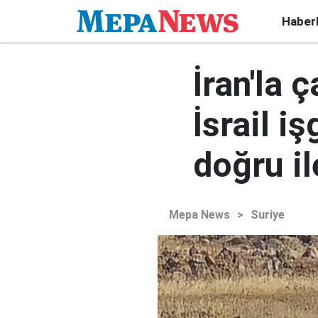
Haber
İran'la
İsrail i
doğru il
Mepa News
>
Suriye