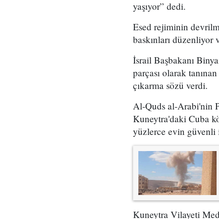
yaşıyor” dedi.
Esed rejiminin devrilm
baskınları düzenliyor 
İsrail Başbakanı Binya
parçası olarak tanınan 
çıkarma sözü verdi.
Al-Quds al-Arabi'nin
Kuneytra'daki Cuba köyü
yüzlerce evin güvenli
Kuneytra Vilayeti Medy