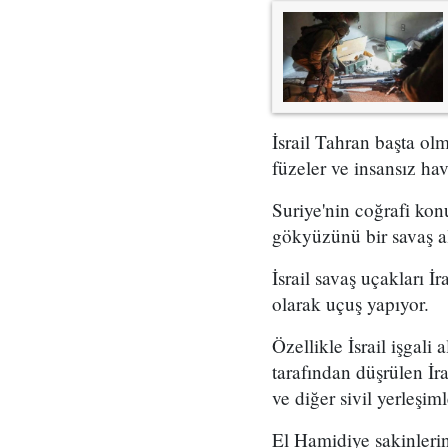
İsrail Tahran başta olm
füzeler ve insansız hav
Suriye'nin coğrafi kon
gökyüzünü bir savaş al
İsrail savaş uçakları İ
olarak uçuş yapıyor.
Özellikle İsrail işgali
tarafından düşrülen İr
ve diğer sivil yerleşim
El Hamidiye sakinlerin