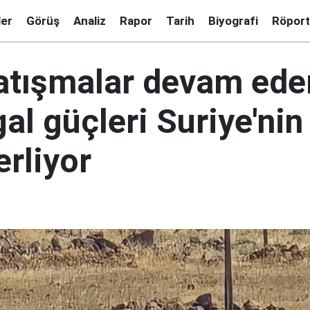
ler
Görüş
Analiz
Rapor
Tarih
Biyografi
Röport
 çatışmalar devam ed
şgal güçleri Suriye'nin
erliyor