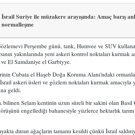
İsrail Suriye ile müzakere arayışında: Amaç barış an
normalleşme
Gözlemevi Perşembe günü, tank, Humvee ve SUV kullanan 
anın yakınlarında yeni askeri kontrol noktaları kurmak a
 ve El Samdaniye el Garbiyye.
erinin Cubata el Haşeb Doğa Koruma Alanı'ndaki ormanla
 İsrail askeri üsleri ve gözlem noktaları kurmak amacıyla 
na geldi.
 bilinen Selam kentinin uzun süreli bir sakini olan Basil 
rüşünü engellediği bahanesiyle yüzlerce hektarlık tarım 
yakta duran ağaçların tamamı kesildi çünkü İsrail saldır