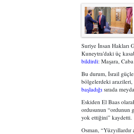
Suriye İnsan Hakları 
Kuneytra'daki üç kasab
bildirdi
: Maşara, Caba
Bu durum, İsrail güçl
bölgelerdeki arazileri,
başladığı
sırada meyda
Eskiden El Baas olarak
ordusunun “ordunun gö
yok ettiğini” kaydetti.
Osman, “Yüzyıllardır a