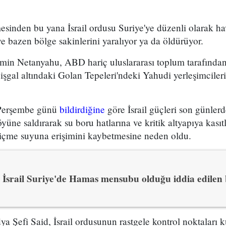
esinden bu yana İsrail ordusu Suriye'ye düzenli olarak hav
ve bazen bölge sakinlerini yaralıyor ya da öldürüyor.
min Netanyahu, ABD hariç uluslararası toplum tarafından 
işgal altındaki Golan Tepeleri'ndeki Yahudi yerleşimcilerin
 Perşembe günü
bildirdiğine
göre İsrail güçleri son günler
ne saldırarak su boru hatlarına ve kritik altyapıya kasıtl
 içme suyuna erişimini kaybetmesine neden oldu.
İsrail Suriye'de Hamas mensubu olduğu iddia edilen b
a Şefi Said, İsrail ordusunun rastgele kontrol noktaları 