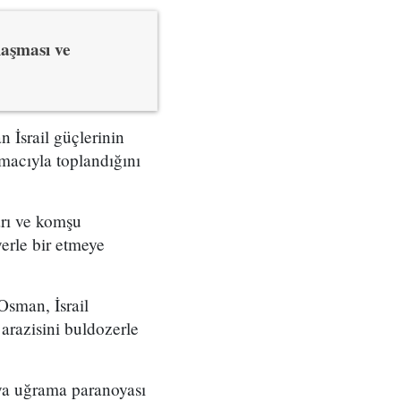
laşması ve
İsrail güçlerinin
macıyla toplandığını
rı ve komşu
yerle bir etmeye
Osman, İsrail
arazisini buldozerle
ıya uğrama paranoyası