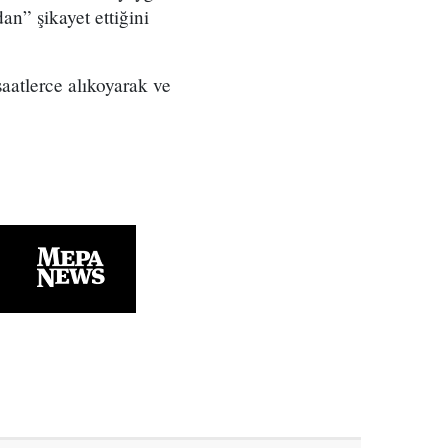
n” şikayet ettiğini
 saatlerce alıkoyarak ve