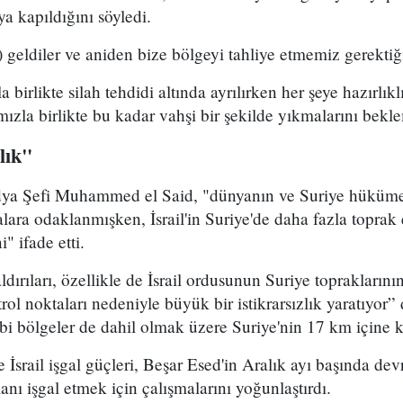
a kapıldığını söyledi.
i) geldiler ve aniden bize bölgeyi tahliye etmemiz gerektiğ
birlikte silah tehdidi altında ayrılırken her şeye hazırlı
ımızla birlikte bu kadar vahşi bir şekilde yıkmalarını bek
lık"
ya Şefi Muhammed el Said, "dünyanın ve Suriye hükümetin
alara odaklanmışken, İsrail'in Suriye'de daha fazla toprak
" ifade etti.
aldırıları, özellikle de İsrail ordusunun Suriye topraklarını
ol noktaları nedeniyle büyük bir istikrarsızlık yaratıyor” 
ibi bölgeler de dahil olmak üzere Suriye'nin 17 km içine k
 İsrail işgal güçleri, Beşar Esed'in Aralık ayı başında de
anı işgal etmek için çalışmalarını yoğunlaştırdı.