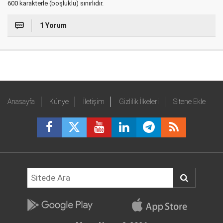
600 karakterle (boşluklu) sınırlıdır.
1 Yorum
Anasayfa
Künye
İletişim
Gizlilik İlkeleri
Sitene Ekle