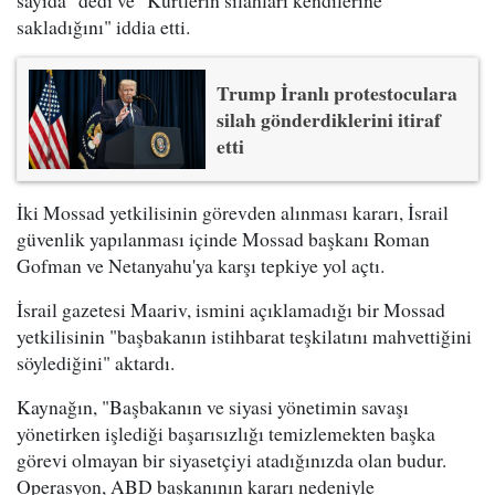
sayıda" dedi ve "Kürtlerin silahları kendilerine
sakladığını" iddia etti.
Trump İranlı protestoculara
silah gönderdiklerini itiraf
etti
İki Mossad yetkilisinin görevden alınması kararı, İsrail
güvenlik yapılanması içinde Mossad başkanı Roman
Gofman ve Netanyahu'ya karşı tepkiye yol açtı.
İsrail gazetesi Maariv, ismini açıklamadığı bir Mossad
yetkilisinin "başbakanın istihbarat teşkilatını mahvettiğini
söylediğini" aktardı.
Kaynağın, "Başbakanın ve siyasi yönetimin savaşı
yönetirken işlediği başarısızlığı temizlemekten başka
görevi olmayan bir siyasetçiyi atadığınızda olan budur.
Operasyon, ABD başkanının kararı nedeniyle