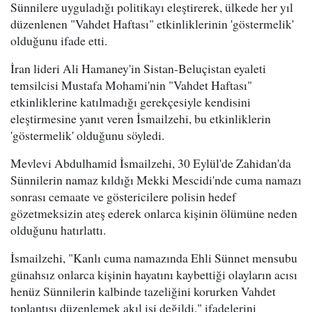
Sünnilere uyguladığı politikayı eleştirerek, ülkede her yıl
düzenlenen "Vahdet Haftası" etkinliklerinin 'göstermelik'
olduğunu ifade etti.
İran lideri Ali Hamaney'in Sistan-Beluçistan eyaleti
temsilcisi Mustafa Mohami'nin "Vahdet Haftası"
etkinliklerine katılmadığı gerekçesiyle kendisini
eleştirmesine yanıt veren İsmailzehi, bu etkinliklerin
'göstermelik' olduğunu söyledi.
Mevlevi Abdulhamid İsmailzehi, 30 Eylül'de Zahidan'da
Sünnilerin namaz kıldığı Mekki Mescidi'nde cuma namazı
sonrası cemaate ve göstericilere polisin hedef
gözetmeksizin ateş ederek onlarca kişinin ölümüne neden
olduğunu hatırlattı.
İsmailzehi, "Kanlı cuma namazında Ehli Sünnet mensubu
günahsız onlarca kişinin hayatını kaybettiği olayların acısı
henüz Sünnilerin kalbinde tazeliğini korurken Vahdet
toplantısı düzenlemek akıl işi değildi." ifadelerini