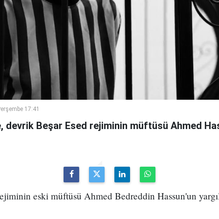
Perşembe 17:41
 devrik Beşar Esed rejiminin müftüsü Ahmed Has
 rejiminin eski müftüsü Ahmed Bedreddin Hassun'un yarg