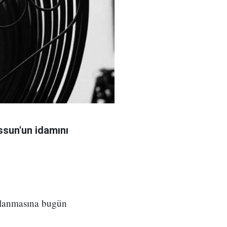
sun'un idamını
ılanmasına bugün