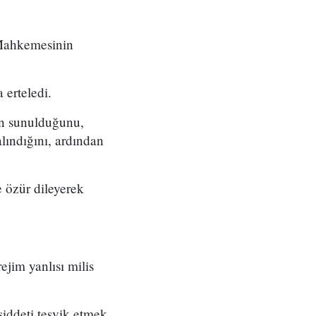
 Mahkemesinin
 erteledi.
ın sunulduğunu,
lındığını, ardından
 özür dileyerek
ejim yanlısı milis
şiddeti teşvik etmek.