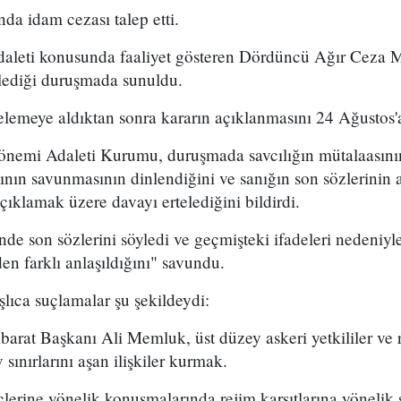
da idam cezası talep etti.
daleti konusunda faaliyet gösteren Dördüncü Ağır Ceza
ediği duruşmada sunuldu.
emeye aldıktan sonra kararın açıklanmasını 24 Ağustos'a
önemi Adaleti Kurumu, duruşmada savcılığın mütalaasın
ının savunmasının dinlendiğini ve sanığın son sözlerinin a
lamak üzere davayı ertelediğini bildirdi.
 son sözlerini söyledi ve geçmişteki ifadeleri nedeniyle
den farklı anlaşıldığını" savundu.
şlıca suçlamalar şu şekildeydi:
hbarat Başkanı Ali Memluk, üst düzey askeri yetkililer ve r
 sınırlarını aşan ilişkiler kurmak.
lerine yönelik konuşmalarında rejim karşıtlarına yönelik 