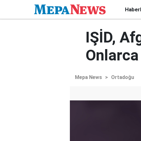
Haber
IŞİD, Af
Onlarca 
Mepa News
>
Ortadoğu