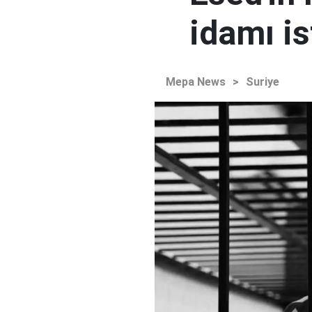
idamı is
Mepa News
>
Suriye