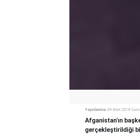
Yayınlanma:
09 Mart 2018 Cum
Afganistan'ın başken
gerçekleştirildiği bil