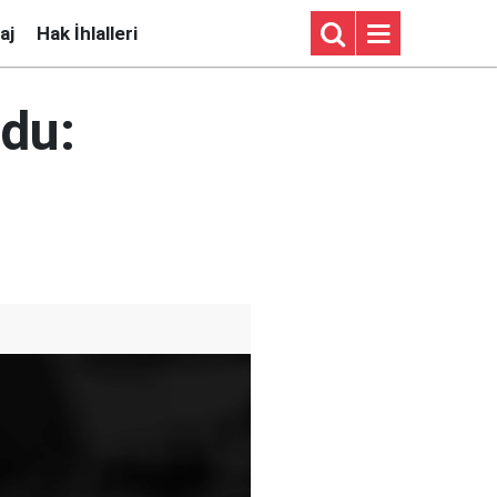
aj
Hak İhlalleri
rdu: