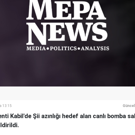
a 13:15
Güncel
ti Kabil'de Şii azınlığı hedef alan canlı bomba sal
dirildi.