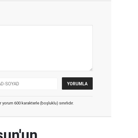
yorum 600 karakterle (boşluklu) sınırlıdır.
sun'un