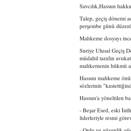
Savcılık,Hassun hakkın
Talep, geçiş dönemi a
perşembe günü düzenl
Mahkeme dosyayı incel
Suriye Ulusal Geçiş D
müdahil tarafın avukat
mahkemenin hükmü açık
Hassun mahkeme önünde
sözlerinin "kastettiğin
Hassun'a yöneltilen ba
- Beşar Esed, eski İsti
liderleriyle resmi görev
- Ordu ve güvenlik güç