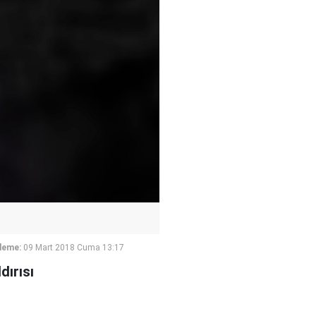
leme:
09 Mart 2018 Cuma 13:17
dırısı