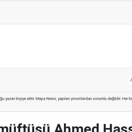
ğu yazan kişiye aittir. Mepa News, yapılan yorumlardan sorumlu değildir. Her bir 
 müftüsü Ahmed Has