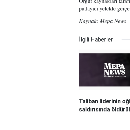
Örgüt kaynakları taraf
patlayıcı yelekle gerçekl
Kaynak: Mepa News
İlgili Haberler
Taliban liderinin o
saldırısında öldürü