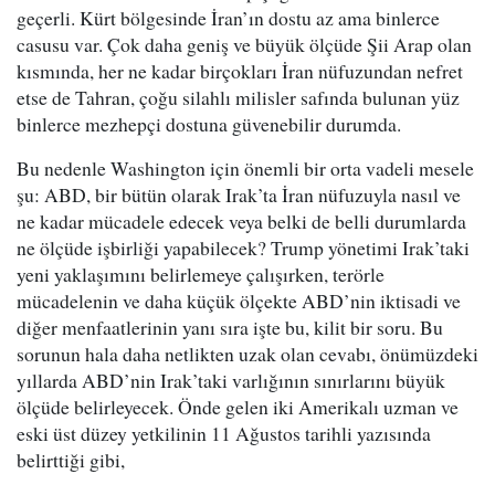
geçerli. Kürt bölgesinde İran’ın dostu az ama binlerce
casusu var. Çok daha geniş ve büyük ölçüde Şii Arap olan
kısmında, her ne kadar birçokları İran nüfuzundan nefret
etse de Tahran, çoğu silahlı milisler safında bulunan yüz
binlerce mezhepçi dostuna güvenebilir durumda.
Bu nedenle Washington için önemli bir orta vadeli mesele
şu: ABD, bir bütün olarak Irak’ta İran nüfuzuyla nasıl ve
ne kadar mücadele edecek veya belki de belli durumlarda
ne ölçüde işbirliği yapabilecek? Trump yönetimi Irak’taki
yeni yaklaşımını belirlemeye çalışırken, terörle
mücadelenin ve daha küçük ölçekte ABD’nin iktisadi ve
diğer menfaatlerinin yanı sıra işte bu, kilit bir soru. Bu
sorunun hala daha netlikten uzak olan cevabı, önümüzdeki
yıllarda ABD’nin Irak’taki varlığının sınırlarını büyük
ölçüde belirleyecek. Önde gelen iki Amerikalı uzman ve
eski üst düzey yetkilinin 11 Ağustos tarihli yazısında
belirttiği gibi,