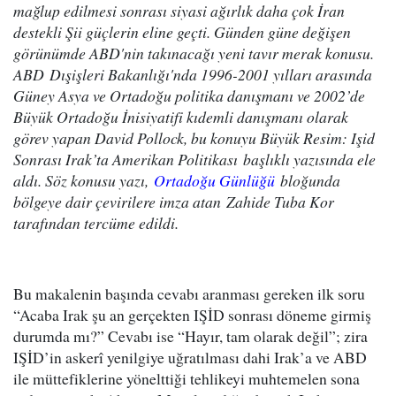
mağlup edilmesi sonrası siyasi ağırlık daha çok İran
destekli Şii güçlerin eline geçti. Günden güne değişen
görünümde ABD'nin takınacağı yeni tavır merak konusu.
ABD Dışişleri Bakanlığı'nda 1996-2001 yılları arasında
Güney Asya ve Ortadoğu politika danışmanı ve 2002’de
Büyük Ortadoğu İnisiyatifi kıdemli danışmanı olarak
görev yapan David Pollock, bu konuyu Büyük Resim: Işid
Sonrası Irak’ta Amerikan Politikası başlıklı yazısında ele
aldı. Söz konusu yazı,
Ortadoğu Günlüğü
bloğunda
bölgeye dair çevirilere imza atan Zahide Tuba Kor
tarafından tercüme edildi.
Bu makalenin başında cevabı aranması gereken ilk soru
“Acaba Irak şu an gerçekten IŞİD sonrası döneme girmiş
durumda mı?” Cevabı ise “Hayır, tam olarak değil”; zira
IŞİD’in askerî yenilgiye uğratılması dahi Irak’a ve ABD
ile müttefiklerine yönelttiği tehlikeyi muhtemelen sona