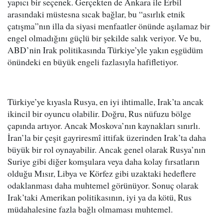
yapıcı bir seçenek. Gerçekten de Ankara ile Erbil
arasındaki müstesna sıcak bağlar, bu “asırlık etnik
çatışma”nın illa da siyasi menfaatler önünde aşılamaz bir
engel olmadığını güçlü bir şekilde salık veriyor. Ve bu,
ABD’nin Irak politikasında Türkiye’yle yakın eşgüdüm
önündeki en büyük engeli fazlasıyla hafifletiyor.
Türkiye’ye kıyasla Rusya, en iyi ihtimalle, Irak’ta ancak
ikincil bir oyuncu olabilir. Doğru, Rus nüfuzu bölge
çapında artıyor. Ancak Moskova’nın kaynakları sınırlı.
İran’la bir çeşit gayriresmî ittifak üzerinden Irak’ta daha
büyük bir rol oynayabilir. Ancak genel olarak Rusya’nın
Suriye gibi diğer komşulara veya daha kolay fırsatların
olduğu Mısır, Libya ve Körfez gibi uzaktaki hedeflere
odaklanması daha muhtemel görünüyor. Sonuç olarak
Irak’taki Amerikan politikasının, iyi ya da kötü, Rus
müdahalesine fazla bağlı olmaması muhtemel.