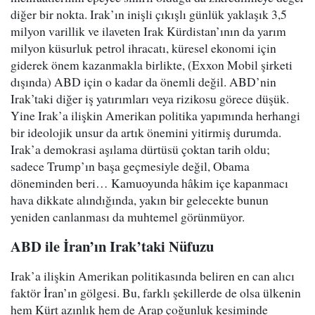
diğer bir nokta. Irak’ın inişli çıkışlı günlük yaklaşık 3,5
milyon varillik ve ilaveten Irak Kürdistan’ının da yarım
milyon küsurluk petrol ihracatı, küresel ekonomi için
giderek önem kazanmakla birlikte, (Exxon Mobil şirketi
dışında) ABD için o kadar da önemli değil. ABD’nin
Irak’taki diğer iş yatırımları veya rizikosu görece düşük.
Yine Irak’a ilişkin Amerikan politika yapımında herhangi
bir ideolojik unsur da artık önemini yitirmiş durumda.
Irak’a demokrasi aşılama dürtüsü çoktan tarih oldu;
sadece Trump’ın başa geçmesiyle değil, Obama
döneminden beri… Kamuoyunda hâkim içe kapanmacı
hava dikkate alındığında, yakın bir gelecekte bunun
yeniden canlanması da muhtemel görünmüyor.
ABD ile İran’ın Irak’taki Nüfuzu
Irak’a ilişkin Amerikan politikasında beliren en can alıcı
faktör İran’ın gölgesi. Bu, farklı şekillerde de olsa ülkenin
hem Kürt azınlık hem de Arap çoğunluk kesiminde