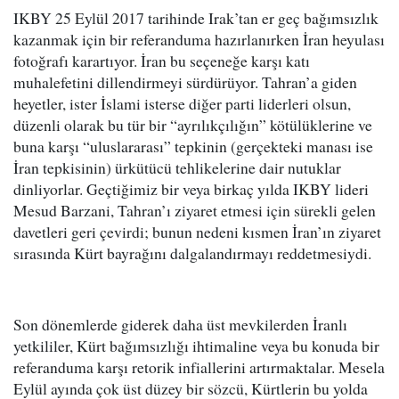
IKBY 25 Eylül 2017 tarihinde Irak’tan er geç bağımsızlık
kazanmak için bir referanduma hazırlanırken İran heyulası
fotoğrafı karartıyor. İran bu seçeneğe karşı katı
muhalefetini dillendirmeyi sürdürüyor. Tahran’a giden
heyetler, ister İslami isterse diğer parti liderleri olsun,
düzenli olarak bu tür bir “ayrılıkçılığın” kötülüklerine ve
buna karşı “uluslararası” tepkinin (gerçekteki manası ise
İran tepkisinin) ürkütücü tehlikelerine dair nutuklar
dinliyorlar. Geçtiğimiz bir veya birkaç yılda IKBY lideri
Mesud Barzani, Tahran’ı ziyaret etmesi için sürekli gelen
davetleri geri çevirdi; bunun nedeni kısmen İran’ın ziyaret
sırasında Kürt bayrağını dalgalandırmayı reddetmesiydi.
Son dönemlerde giderek daha üst mevkilerden İranlı
yetkililer, Kürt bağımsızlığı ihtimaline veya bu konuda bir
referanduma karşı retorik infiallerini artırmaktalar. Mesela
Eylül ayında çok üst düzey bir sözcü, Kürtlerin bu yolda