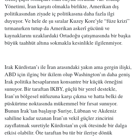
Yönetimi, İran karşıtı olmakla birlikte, Amerikan dış
politikasından ziyade iç politikasına daha fazla ilgi
duyuyor. Ve hele de şu sıralar Kuzey Kore’yle “füze krizi”
tırmanırken tutup da Amerikan askerî gücünü ve
kaynaklarını uzaklardaki Ortadoğu çatışmasında bir başka
büyük taahhüt altına sokmakla kesinlikle ilgilenmiyor.
Irak Kürdistan’ı ile İran arasındaki yakın ama gergin ilişki,
ABD için ilginç bir ikilem olup Washington’ın daha geniş
Irak politika hesaplarının konsantre bir küçük örneğini
sunuyor. Bir taraftan IKBY, güçlü bir yerel destekle,
İran’ın bölgesel nüfuzuna karşı çıkma ve hatta belki de
püskürtme noktasında mükemmel bir fırsat sunuyor.
Bunun Irak’tan başlayıp Suriye, Lübnan ve Akdeniz
sahiline kadar uzanan İran’ın vekil güçler zincirini
zayıflatmak suretiyle Kürdistan’ın çok ötesinde bir dalga
etkisi olabilir. Öte taraftan bu tür bir ileriye dönük