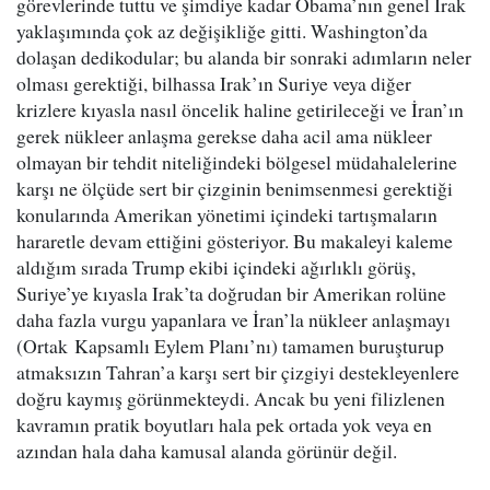
görevlerinde tuttu ve şimdiye kadar Obama’nın genel Irak
yaklaşımında çok az değişikliğe gitti. Washington’da
dolaşan dedikodular; bu alanda bir sonraki adımların neler
olması gerektiği, bilhassa Irak’ın Suriye veya diğer
krizlere kıyasla nasıl öncelik haline getirileceği ve İran’ın
gerek nükleer anlaşma gerekse daha acil ama nükleer
olmayan bir tehdit niteliğindeki bölgesel müdahalelerine
karşı ne ölçüde sert bir çizginin benimsenmesi gerektiği
konularında Amerikan yönetimi içindeki tartışmaların
hararetle devam ettiğini gösteriyor. Bu makaleyi kaleme
aldığım sırada Trump ekibi içindeki ağırlıklı görüş,
Suriye’ye kıyasla Irak’ta doğrudan bir Amerikan rolüne
daha fazla vurgu yapanlara ve İran’la nükleer anlaşmayı
(Ortak Kapsamlı Eylem Planı’nı) tamamen buruşturup
atmaksızın Tahran’a karşı sert bir çizgiyi destekleyenlere
doğru kaymış görünmekteydi. Ancak bu yeni filizlenen
kavramın pratik boyutları hala pek ortada yok veya en
azından hala daha kamusal alanda görünür değil.