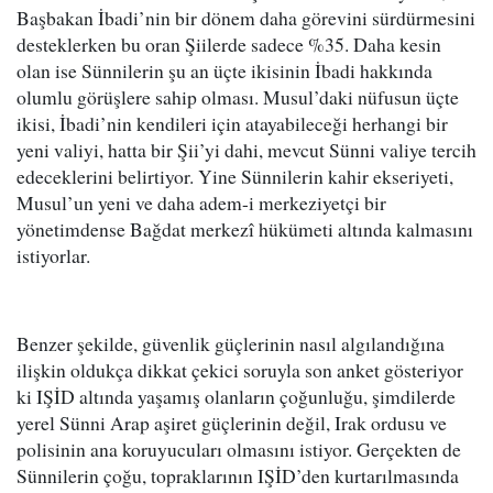
Başbakan İbadi’nin bir dönem daha görevini sürdürmesini
desteklerken bu oran Şiilerde sadece %35. Daha kesin
olan ise Sünnilerin şu an üçte ikisinin İbadi hakkında
olumlu görüşlere sahip olması. Musul’daki nüfusun üçte
ikisi, İbadi’nin kendileri için atayabileceği herhangi bir
yeni valiyi, hatta bir Şii’yi dahi, mevcut Sünni valiye tercih
edeceklerini belirtiyor. Yine Sünnilerin kahir ekseriyeti,
Musul’un yeni ve daha adem-i merkeziyetçi bir
yönetimdense Bağdat merkezî hükümeti altında kalmasını
istiyorlar.
Benzer şekilde, güvenlik güçlerinin nasıl algılandığına
ilişkin oldukça dikkat çekici soruyla son anket gösteriyor
ki IŞİD altında yaşamış olanların çoğunluğu, şimdilerde
yerel Sünni Arap aşiret güçlerinin değil, Irak ordusu ve
polisinin ana koruyucuları olmasını istiyor. Gerçekten de
Sünnilerin çoğu, topraklarının IŞİD’den kurtarılmasında