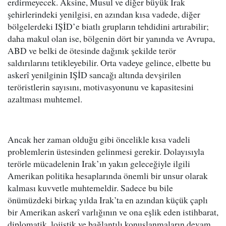
erdirmeyecek. Aksine, Musul ve diğer büyük Irak
şehirlerindeki yenilgisi, en azından kısa vadede, diğer
bölgelerdeki IŞİD’e biatlı grupların tehdidini artırabilir;
daha makul olan ise, bölgenin dört bir yanında ve Avrupa,
ABD ve belki de ötesinde dağınık şekilde terör
saldırılarını tetikleyebilir. Orta vadeye gelince, elbette bu
askerî yenilginin IŞİD sancağı altında devşirilen
teröristlerin sayısını, motivasyonunu ve kapasitesini
azaltması muhtemel.
Ancak her zaman olduğu gibi öncelikle kısa vadeli
problemlerin üstesinden gelinmesi gerekir. Dolayısıyla
terörle mücadelenin Irak’ın yakın geleceğiyle ilgili
Amerikan politika hesaplarında önemli bir unsur olarak
kalması kuvvetle muhtemeldir. Sadece bu bile
önümüzdeki birkaç yılda Irak’ta en azından küçük çaplı
bir Amerikan askerî varlığının ve ona eşlik eden istihbarat,
diplomatik, lojistik ve bağlantılı konuşlanmaların devam