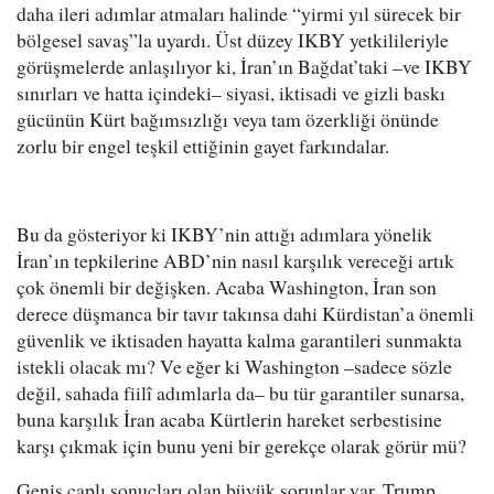
daha ileri adımlar atmaları halinde “yirmi yıl sürecek bir
bölgesel savaş”la uyardı. Üst düzey IKBY yetkilileriyle
görüşmelerde anlaşılıyor ki, İran’ın Bağdat’taki –ve IKBY
sınırları ve hatta içindeki– siyasi, iktisadi ve gizli baskı
gücünün Kürt bağımsızlığı veya tam özerkliği önünde
zorlu bir engel teşkil ettiğinin gayet farkındalar.
Bu da gösteriyor ki IKBY’nin attığı adımlara yönelik
İran’ın tepkilerine ABD’nin nasıl karşılık vereceği artık
çok önemli bir değişken. Acaba Washington, İran son
derece düşmanca bir tavır takınsa dahi Kürdistan’a önemli
güvenlik ve iktisaden hayatta kalma garantileri sunmakta
istekli olacak mı? Ve eğer ki Washington –sadece sözle
değil, sahada fiilî adımlarla da– bu tür garantiler sunarsa,
buna karşılık İran acaba Kürtlerin hareket serbestisine
karşı çıkmak için bunu yeni bir gerekçe olarak görür mü?
Geniş çaplı sonuçları olan büyük sorunlar var. Trump