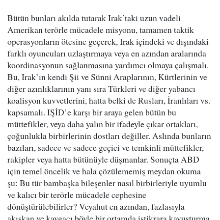
Bütün bunları akılda tutarak Irak’taki uzun vadeli
Amerikan terörle mücadele misyonu, tamamen taktik
operasyonların ötesine geçerek, Irak içindeki ve dışındaki
farklı oyuncuları uzlaştırmaya veya en azından aralarında
koordinasyonun sağlanmasına yardımcı olmaya çalışmalı.
Bu, Irak’ın kendi Şii ve Sünni Araplarının, Kürtlerinin ve
diğer azınlıklarının yanı sıra Türkleri ve diğer yabancı
koalisyon kuvvetlerini, hatta belki de Rusları, İranlıları vs.
kapsamalı. IŞİD’e karşı bir araya gelen bütün bu
müttefikler, veya daha yalın bir ifadeyle çıkar ortakları,
çoğunlukla birbirlerinin dostları değiller. Aslında bunların
bazıları, sadece ve sadece geçici ve temkinli müttefikler,
rakipler veya hatta bütünüyle düşmanlar. Sonuçta ABD
için temel öncelik ve hala çözülememiş meydan okuma
şu: Bu tür bambaşka bileşenler nasıl birbirleriyle uyumlu
ve kalıcı bir terörle mücadele cephesine
dönüştürülebilirler? Veyahut en azından, fazlasıyla
akışkan ve kavgacı böyle bir ortamda istikrara kavuşturma