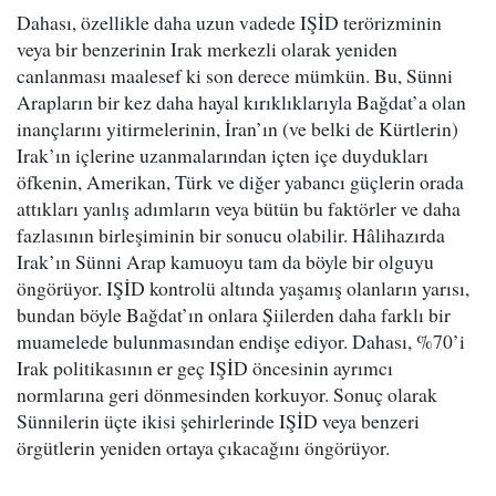
Dahası, özellikle daha uzun vadede IŞİD terörizminin
veya bir benzerinin Irak merkezli olarak yeniden
canlanması maalesef ki son derece mümkün. Bu, Sünni
Arapların bir kez daha hayal kırıklıklarıyla Bağdat’a olan
inançlarını yitirmelerinin, İran’ın (ve belki de Kürtlerin)
Irak’ın içlerine uzanmalarından içten içe duydukları
öfkenin, Amerikan, Türk ve diğer yabancı güçlerin orada
attıkları yanlış adımların veya bütün bu faktörler ve daha
fazlasının birleşiminin bir sonucu olabilir. Hâlihazırda
Irak’ın Sünni Arap kamuoyu tam da böyle bir olguyu
öngörüyor. IŞİD kontrolü altında yaşamış olanların yarısı,
bundan böyle Bağdat’ın onlara Şiilerden daha farklı bir
muamelede bulunmasından endişe ediyor. Dahası, %70’i
Irak politikasının er geç IŞİD öncesinin ayrımcı
normlarına geri dönmesinden korkuyor. Sonuç olarak
Sünnilerin üçte ikisi şehirlerinde IŞİD veya benzeri
örgütlerin yeniden ortaya çıkacağını öngörüyor.