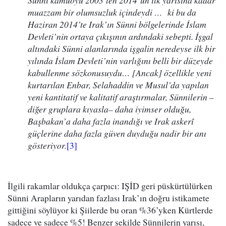
Sünni kamuoyu 2003’ten 2014’ün ilk yarısına kadar
muazzam bir olumsuzluk içindeydi … ki bu da
Haziran 2014’te Irak’ın Sünni bölgelerinde İslam
Devleti’nin ortaya çıkışının ardındaki sebepti. İşgal
altındaki Sünni alanlarında işgalin neredeyse ilk bir
yılında İslam Devleti’nin varlığını belli bir düzeyde
kabullenme sözkonusuydu… [Ancak] özellikle yeni
kurtarılan Enbar, Selahaddin ve Musul’da yapılan
yeni kantitatif ve kalitatif araştırmalar, Sünnilerin –
diğer gruplara kıyasla– daha iyimser olduğu,
Başbakan’a daha fazla inandığı ve Irak askerî
güçlerine daha fazla güven duyduğu nadir bir anı
gösteriyor.
[3]
İlgili rakamlar oldukça çarpıcı: IŞİD geri püskürtülürken
Sünni Arapların yarıdan fazlası Irak’ın doğru istikamete
gittiğini söylüyor ki Şiilerde bu oran %36’yken Kürtlerde
sadece ve sadece %5! Benzer şekilde Sünnilerin yarısı,