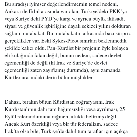
Bu sıradışı iyimser değerlendirmemin temel nedeni,
Ankara ile Erbil arasında var olan, Türkiye’deki PKK’ya
veya Suriye’deki PYD’ye karşı ve ayrıca büyük iktisadi,
siyasi ve güvenlik işbirliğine dayalı sekizci yılını dolduran
sağlam mutabakat. Bu mutabakatın arkasında bazı sürpriz
gerçeklikler var. Eski Sykes-Picot sınırları beklenmedik
şekilde kalıcı oldu. Pan-Kürdist bir projenin öyle kolayca
eli kulağında falan değil; bunun nedeni, sadece devlet
egemenliği de değil (ki Irak ve Suriye’de devlet
egemenliği zaten zayıflamış durumda), aynı zamanda
Kürtler arasındaki derin bölünmüşlükler.
Dahası, bırakın bütün Kürdistan coğrafyasını, Irak
Kürdistan’ının dahi tam bağımsızlığı veya ayrılması, 25
Eylül referandumuna rağmen, ufukta belirmiş değil.
Ancak Kürt özerkliği veya bir tür federalizm, sadece
Irak’ta olsa bile, Türkiye’de dahil tüm taraflar için açıkça