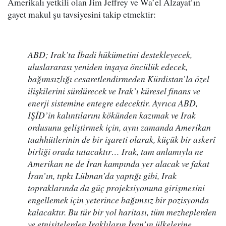
Amerikalı yetkili olan Jim Jeffrey ve Wa’el Alzayat’ın
gayet makul şu tavsiyesini takip etmektir:
ABD; Irak’ta İbadi hükümetini destekleyecek,
uluslararası yeniden inşaya öncülük edecek,
bağımsızlığı cesaretlendirmeden Kürdistan’la özel
ilişkilerini sürdürecek ve Irak’ı küresel finans ve
enerji sistemine entegre edecektir. Ayrıca ABD,
IŞİD’in kalıntılarını kökünden kazımak ve Irak
ordusunu geliştirmek için, aynı zamanda Amerikan
taahhütlerinin de bir işareti olarak, küçük bir askerî
birliği orada tutacaktır… Irak, tam anlamıyla ne
Amerikan ne de İran kampında yer alacak ve fakat
İran’ın, tıpkı Lübnan’da yaptığı gibi, Irak
topraklarında da güç projeksiyonuna girişmesini
engellemek için yeterince bağımsız bir pozisyonda
kalacaktır. Bu tür bir yol haritası, tüm mezheplerden
ve etnisitelerden Iraklıların İran’ın ülkelerine