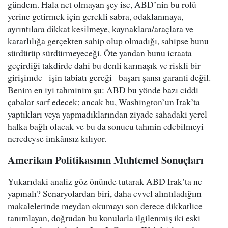
gündem. Hala net olmayan şey ise, ABD’nin bu rolü
yerine getirmek için gerekli sabra, odaklanmaya,
ayrıntılara dikkat kesilmeye, kaynaklara/araçlara ve
kararlılığa gerçekten sahip olup olmadığı, sahipse bunu
sürdürüp sürdürmeyeceği. Öte yandan bunu icraata
geçirdiği takdirde dahi bu denli karmaşık ve riskli bir
girişimde –işin tabiatı gereği– başarı şansı garanti değil.
Benim en iyi tahminim şu: ABD bu yönde bazı ciddi
çabalar sarf edecek; ancak bu, Washington’un Irak’ta
yaptıkları veya yapmadıklarından ziyade sahadaki yerel
halka bağlı olacak ve bu da sonucu tahmin edebilmeyi
neredeyse imkânsız kılıyor.
Amerikan Politikasının Muhtemel Sonuçları
Yukarıdaki analiz göz önünde tutarak ABD Irak’ta ne
yapmalı? Senaryolardan biri, daha evvel alıntıladığım
makalelerinde meydan okumayı son derece dikkatlice
tanımlayan, doğrudan bu konularla ilgilenmiş iki eski