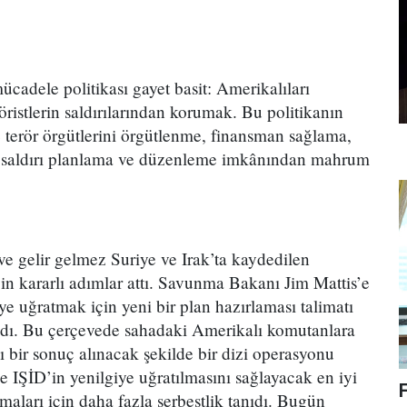
cadele politikası gayet basit: Amerikalıları
öristlerin saldırılarından korumak. Bu politikanın
e terör örgütlerini örgütlenme, finansman sağlama,
, saldırı planlama ve düzenleme imkânından mahrum
 gelir gelmez Suriye ve Irak’ta kaydedilen
n kararlı adımlar attı. Savunma Bakanı Jim Mattis’e
ye uğratmak için yeni bir plan hazırlaması talimatı
ladı. Bu çerçevede sahadaki Amerikalı komutanlara
lı bir sonuç alınacak şekilde bir dizi operasyonu
ze IŞİD’in yenilgiye uğratılmasını sağlayacak en iyi
maları için daha fazla serbestlik tanıdı. Bugün