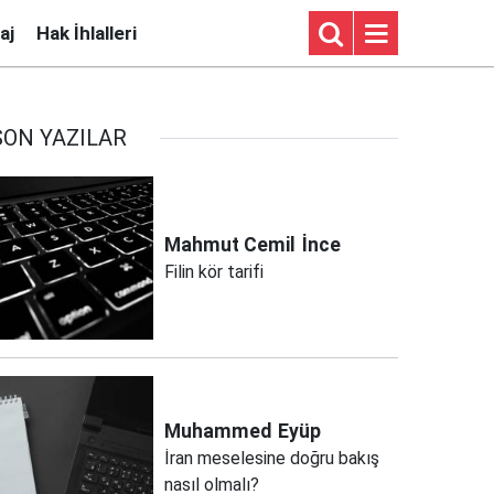
aj
Hak İhlalleri
SON YAZILAR
Mahmut Cemil
İnce
Filin kör tarifi
Muhammed
Eyüp
İran meselesine doğru bakış
nasıl olmalı?