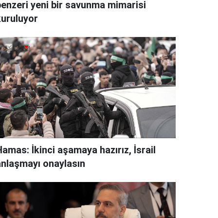
benzeri yeni bir savunma mimarisi
kuruluyor
amas: İkinci aşamaya hazırız, İsrail
anlaşmayı onaylasın