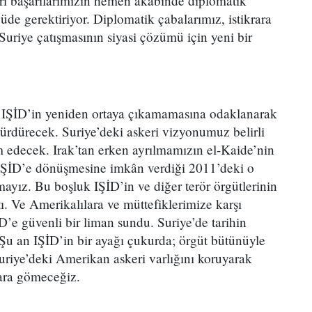
ri başarılarımızın hemen akabinde diplomatik
üde gerektiriyor. Diplomatik çabalarımız, istikrara
 Suriye çatışmasının siyasi çözümü için yeni bir
IŞİD’in yeniden ortaya çıkamamasına odaklanarak
 sürdürecek. Suriye’deki askeri vizyonumuz belirli
m edecek. Irak’tan erken ayrılmamızın el-Kaide’nin
 IŞİD’e dönüşmesine imkân verdiği 2011’deki o
amayız. Bu boşluk IŞİD’in ve diğer terör örgütlerinin
. Ve Amerikalılara ve müttefiklerimize karşı
İD’e güvenli bir liman sundu. Suriye’de tarihin
 Şu an IŞİD’in bir ayağı çukurda; örgüt bütünüyle
uriye’deki Amerikan askeri varlığını koruyarak
ra gömeceğiz.