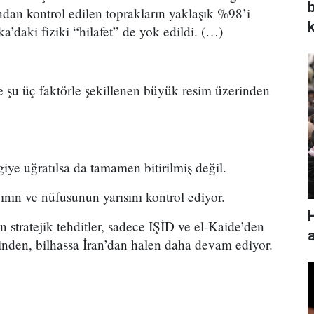
ından kontrol edilen toprakların yaklaşık %98’i
’daki fiziki “hilafet” de yok edildi. (…)
 şu üç faktörle şekillenen büyük resim üzerinden
ye uğratılsa da tamamen bitirilmiş değil.
nın ve nüfusunun yarısını kontrol ediyor.
H
stratejik tehditler, sadece IŞİD ve el-Kaide’den
inden, bilhassa İran’dan halen daha devam ediyor.