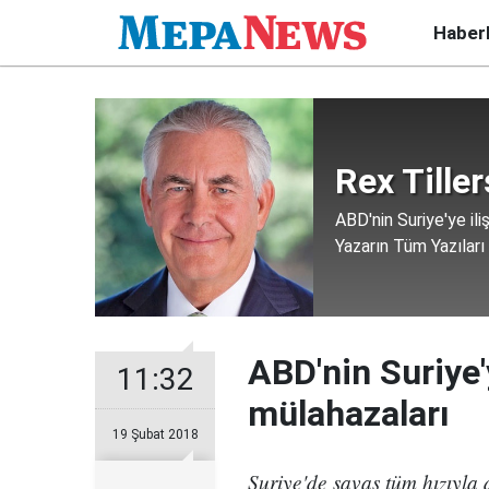
Haber
Rex Tille
ABD'nin Suriye'ye ili
Yazarın Tüm Yazıları
ABD'nin Suriye'
11:32
mülahazaları
19 Şubat 2018
Suriye'de savaş tüm hızıyla