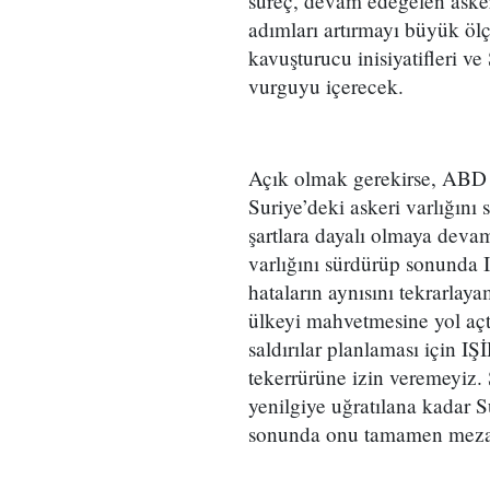
süreç, devam edegelen aske
adımları artırmayı büyük ölç
kavuşturucu inisiyatifleri ve
vurguyu içerecek.
Açık olmak gerekirse, ABD 
Suriye’deki askeri varlığını
şartlara dayalı olmaya deva
varlığını sürdürüp sonunda
hataların aynısını tekrarlay
ülkeyi mahvetmesine yol açtı
saldırılar planlaması için IŞ
tekerrürüne izin veremeyiz.
yenilgiye uğratılana kadar S
sonunda onu tamamen meza