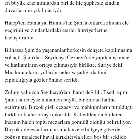
en büyük kazanımlardan biri de hiç şüphesiz zindan
duvarlarının yıkılmasıydı.
Halep'ten Hama'ya, Humus'tan Şam'a onlarca zindan ele
geçirildi ve zindanlardaki esirler hürriyetlerine
kavuşturuldu.
Bilhassa Şam'da yaşananlar herkesin dehşete kapılmasına
yol açtı. Şam'daki Seydnaya Cezaevi'nde yapılan işkence
ve katliamların ortaya çıkmasıyla birlikte, Suriye'deki
Müslümanların yıllardır neler yaşadığı da tüm
çıplaklığıyla gözler önüne serildi.
Zulüm yalnızca Seydnaya'dan ibaret değildi. Esed rejimi
Şam'ı neredeyse tamamen büyük bir zindan haline
getirmişti. Birçok gizli cezaevi ve mahkumların tutulduğu
farklı noktalar ortaya çıkarıldı. Katledilen on binlerce
insanın halen toplu mezarlara gömülü olduğu belirtiliyor.
Birçok aile evlatlarını aramak üzere bölgeye gitse de
çoğusu maalesef hayal kırıklığıyla elleri boş bir şekilde