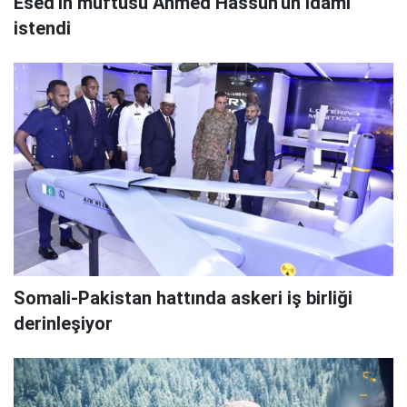
Esed'in müftüsü Ahmed Hassun'un idamı
istendi
Somali-Pakistan hattında askeri iş birliği
derinleşiyor