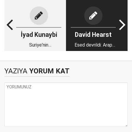
İyad Kunaybi
David Hearst
Suriye'nin
Esed devrildi: Arap
özgürlüğüne
Baharı yeniden mi
sevinmekten
doğacak?
korkanlara
YAZIYA
YORUM KAT