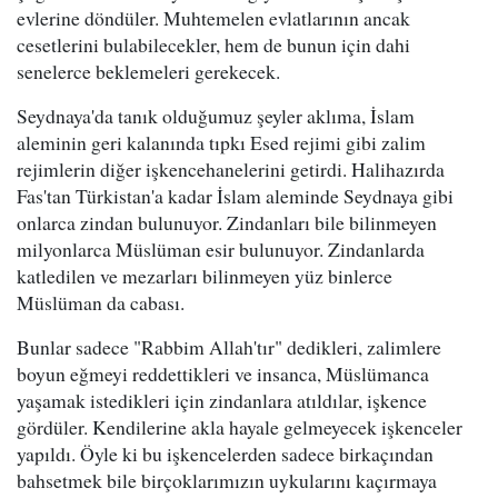
evlerine döndüler. Muhtemelen evlatlarının ancak
cesetlerini bulabilecekler, hem de bunun için dahi
senelerce beklemeleri gerekecek.
Seydnaya'da tanık olduğumuz şeyler aklıma, İslam
aleminin geri kalanında tıpkı Esed rejimi gibi zalim
rejimlerin diğer işkencehanelerini getirdi. Halihazırda
Fas'tan Türkistan'a kadar İslam aleminde Seydnaya gibi
onlarca zindan bulunuyor. Zindanları bile bilinmeyen
milyonlarca Müslüman esir bulunuyor. Zindanlarda
katledilen ve mezarları bilinmeyen yüz binlerce
Müslüman da cabası.
Bunlar sadece "Rabbim Allah'tır" dedikleri, zalimlere
boyun eğmeyi reddettikleri ve insanca, Müslümanca
yaşamak istedikleri için zindanlara atıldılar, işkence
gördüler. Kendilerine akla hayale gelmeyecek işkenceler
yapıldı. Öyle ki bu işkencelerden sadece birkaçından
bahsetmek bile birçoklarımızın uykularını kaçırmaya