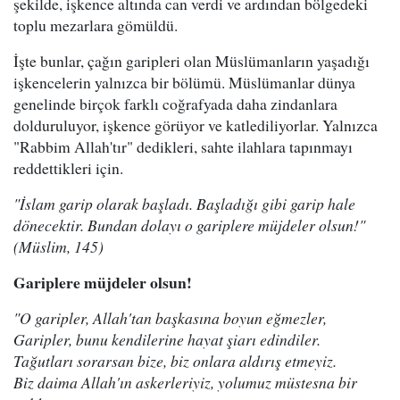
şekilde, işkence altında can verdi ve ardından bölgedeki
toplu mezarlara gömüldü.
İşte bunlar, çağın garipleri olan Müslümanların yaşadığı
işkencelerin yalnızca bir bölümü. Müslümanlar dünya
genelinde birçok farklı coğrafyada daha zindanlara
dolduruluyor, işkence görüyor ve katlediliyorlar. Yalnızca
"Rabbim Allah'tır" dedikleri, sahte ilahlara tapınmayı
reddettikleri için.
"İslam garip olarak başladı. Başladığı gibi garip hale
dönecektir. Bundan dolayı o gariplere müjdeler olsun!"
(Müslim, 145)
Gariplere müjdeler olsun!
"O garipler, Allah'tan başkasına boyun eğmezler,
Garipler, bunu kendilerine hayat şiarı edindiler.
Tağutları sorarsan bize, biz onlara aldırış etmeyiz.
Biz daima Allah'ın askerleriyiz, yolumuz müstesna bir