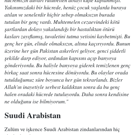
hücremizin duvarı rutubetten dolayı küfle kaplanmıştı.
Yakınımızdaki bir hücrede, henüz çocuk yaşlarda buraya
atılan ve senelerdir hiçbir sebep olmaksızın burada
tutulan bir genç vardı. Muhtemelen cezaevindeki kötü
şartlardan dolayı yakalandığı bir hastalıktan ötürü
kasları zayıflamış, tuvaletini tutma yetisini kaybetmişti. Bu
genç her gün, elinde olmaksızın, altına kaçırıyordu. Bunun
üzerine her gün Pakistan askerleri geliyor, genci şiddetli
şekilde darp ediyor, ardından kapısını açıp banyoya
gönderiyordu. Bu haliyle banyoya giderek temizlenen genç
birkaç saat sonra hücresine dönüyordu. Bu olaylar orada
tutulduğumuz süre boyunca her gün tekrarlandı. Bizler
Allah'ın inayetiyle serbest kaldıktan sonra da bu genç
halen oradaki hücrede tutuluyordu. Daha sonra kendisine
ne olduğunu ise bilmiyorum."
Suudi Arabistan
Zulüm ve işkence Suudi Arabistan zindanlarından hiç