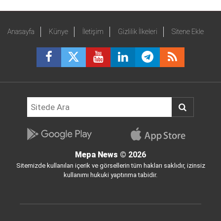
Anasayfa
Künye
İletişim
Gizlilik İlkeleri
Sitene Ekle
Mepa News
© 2026
Sitemizde kullanılan içerik ve görsellerin tüm hakları saklıdır, izinsiz
kullanımı hukuki yaptırıma tabidir.