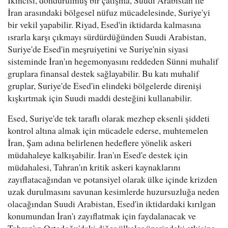
İkincisi, dondurulmuş bir çatışma, Suudi Arabistan ile
İran arasındaki bölgesel nüfuz mücadelesinde, Suriye'yi
bir vekil yapabilir. Riyad, Esed'in iktidarda kalmasına
ısrarla karşı çıkmayı sürdürdüğünden Suudi Arabistan,
Suriye'de Esed'in meşruiyetini ve Suriye'nin siyasi
sisteminde İran'ın hegemonyasını reddeden Sünni muhalif
gruplara finansal destek sağlayabilir. Bu katı muhalif
gruplar, Suriye'de Esed'in elindeki bölgelerde direnişi
kışkırtmak için Suudi maddi desteğini kullanabilir.
Esed, Suriye'de tek taraflı olarak mezhep eksenli şiddeti
kontrol altına almak için mücadele ederse, muhtemelen
İran, Şam adına belirlenen hedeflere yönelik askeri
müdahaleye kalkışabilir. İran'ın Esed'e destek için
müdahalesi, Tahran'ın kritik askeri kaynaklarını
zayıflatacağından ve potansiyel olarak ülke içinde krizden
uzak durulmasını savunan kesimlerde huzursuzluğa neden
olacağından Suudi Arabistan, Esed'in iktidardaki kırılgan
konumundan İran'ı zayıflatmak için faydalanacak ve