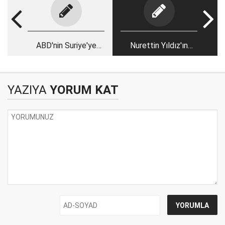
ABD'nin Suriye'ye
Nurettin Yıldız'ın
ilişkin ileriye dönük
'asansör fetvası'
mülahazaları
YAZIYA
YORUM KAT