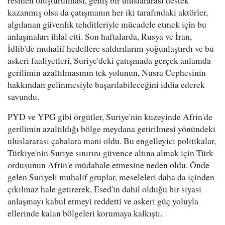
resmen oluşturulması, geniş bir uluslararası destek
kazanmış olsa da çatışmanın her iki tarafındaki aktörler,
algılanan güvenlik tehditleriyle mücadele etmek için bu
anlaşmaları ihlal etti. Son haftalarda, Rusya ve İran,
İdlib'de muhalif hedeflere saldırılarını yoğunlaştırdı ve bu
askeri faaliyetleri, Suriye'deki çatışmada gerçek anlamda
gerilimin azaltılmasının tek yolunun, Nusra Cephesinin
hakkından gelinmesiyle başarılabileceğini iddia ederek
savundu.
PYD ve YPG gibi örgütler, Suriye'nin kuzeyinde Afrin'de
gerilimin azaltıldığı bölge meydana getirilmesi yönündeki
uluslararası çabalara mani oldu. Bu engelleyici politikalar,
Türkiye'nin Suriye sınırını güvence altına almak için Türk
ordusunun Afrin'e müdahale etmesine neden oldu. Önde
gelen Suriyeli muhalif gruplar, meseleleri daha da içinden
çıkılmaz hale getirerek, Esed'in dahil olduğu bir siyasi
anlaşmayı kabul etmeyi reddetti ve askeri güç yoluyla
ellerinde kalan bölgeleri korumaya kalkıştı.