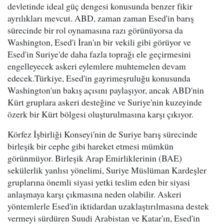
devletinde ideal güç dengesi konusunda benzer fikir
ayrılıkları mevcut. ABD, zaman zaman Esed'in barış
sürecinde bir rol oynamasına razı görünüyorsa da
Washington, Esed'i İran'ın bir vekili gibi görüyor ve
Esed'in Suriye'de daha fazla toprağı ele geçirmesini
engelleyecek askeri eylemlere muhtemelen devam
edecek.Türkiye, Esed'in gayrimeşruluğu konusunda
Washington'un bakış açısını paylaşıyor, ancak ABD'nin
Kürt gruplara askeri desteğine ve Suriye'nin kuzeyinde
özerk bir Kürt bölgesi oluşturulmasına karşı çıkıyor.
Körfez İşbirliği Konseyi'nin de Suriye barış sürecinde
birleşik bir cephe gibi hareket etmesi mümkün
görünmüyor. Birleşik Arap Emirliklerinin (BAE)
sekülerlik yanlısı yönelimi, Suriye Müslüman Kardeşler
gruplarına önemli siyasi yetki teslim eden bir siyasi
anlaşmaya karşı çıkmasına neden olabilir. Askeri
yöntemlerle Esed'in iktidardan uzaklaştırılmasına destek
vermeyi sürdüren Suudi Arabistan ve Katar'ın, Esed'in