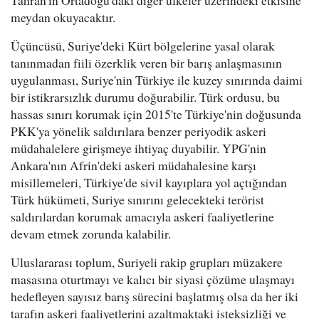
Tahran'ın Ortadoğu'daki diğer ülkeler üzerindeki etkisine
meydan okuyacaktır.
Üçüncüsü, Suriye'deki Kürt bölgelerine yasal olarak
tanınmadan fiili özerklik veren bir barış anlaşmasının
uygulanması, Suriye'nin Türkiye ile kuzey sınırında daimi
bir istikrarsızlık durumu doğurabilir. Türk ordusu, bu
hassas sınırı korumak için 2015'te Türkiye'nin doğusunda
PKK'ya yönelik saldırılara benzer periyodik askeri
müdahalelere girişmeye ihtiyaç duyabilir. YPG'nin
Ankara'nın Afrin'deki askeri müdahalesine karşı
misillemeleri, Türkiye'de sivil kayıplara yol açtığından
Türk hükümeti, Suriye sınırını gelecekteki terörist
saldırılardan korumak amacıyla askeri faaliyetlerine
devam etmek zorunda kalabilir.
Uluslararası toplum, Suriyeli rakip grupları müzakere
masasına oturtmayı ve kalıcı bir siyasi çözüme ulaşmayı
hedefleyen sayısız barış sürecini başlatmış olsa da her iki
tarafın askeri faaliyetlerini azaltmaktaki isteksizliği ve