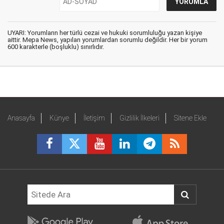
UYARI: Yorumların her türlü cezai ve hukuki sorumluluğu yazan kişiye
aittir. Mepa News, yapılan yorumlardan sorumlu değildir. Her bir yorum
600 karakterle (boşluklu) sınırlıdır.
Anasayfa
Künye
İletişim
Gizlilik İlkeleri
Sitene Ekle