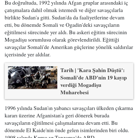
Bu doğrultuda, 1992 yılında Afgan gruplar arasındaki iç
çatışmalara dahil olmak istemedi ve diğer savaşçılarla
birlikte Sudan'a gitti. Sudan'da da faaliyetlerine devam
etti, bu dönemde Somali ve Ogadin'deki savaşçıların
eğitilmesi sürecinde yer aldı. Bu askeri eğitim sürecinin
Mogadişu sorumlusu olarak görevlendirildi. Eğittiği
savaşçılar Somali'de Amerikan güçlerine yönelik saldırılar
içerisinde yer aldılar.
Tarih | 'Kara Şahin Düştü':
Somali'de ABD'nin 19 kayıp
verdiği Mogadişu
Muharebesi
1996 yılında Sudan'ın yabancı savaşçıları ülkeden çıkarma
kararı üzerine Afganistan'a geri dönerek burada
savaşçıların eğitilmesi çalışmalarına devam etti. Bu
dönemde El Kaide'nin önde gelen isimlerinden biri oldu.
1998 yılında Kenya ve Tanzanya'da ABD