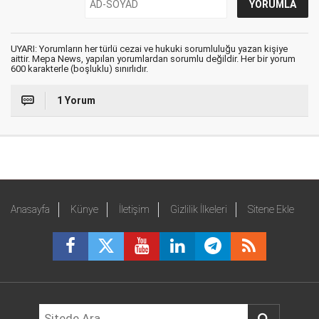
UYARI: Yorumların her türlü cezai ve hukuki sorumluluğu yazan kişiye
aittir. Mepa News, yapılan yorumlardan sorumlu değildir. Her bir yorum
600 karakterle (boşluklu) sınırlıdır.
1 Yorum
Anasayfa
Künye
İletişim
Gizlilik İlkeleri
Sitene Ekle