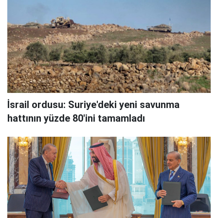
İsrail ordusu: Suriye'deki yeni savunma
hattının yüzde 80'ini tamamladı