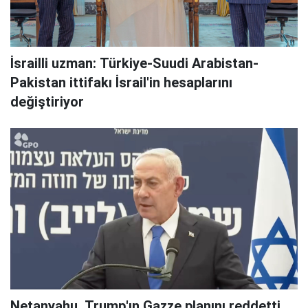
İsrailli uzman: Türkiye-Suudi Arabistan-
Pakistan ittifakı İsrail'in hesaplarını
değiştiriyor
Netanyahu, Trump'ın Gazze planını reddetti