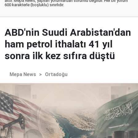
aittir. Mepa News, yapılan yorumlardan sorumlu değildir. Her bir yorum
600 karakterle (boşluklu) sınırlıdır.
ABD'nin Suudi Arabistan'dan
ham petrol ithalatı 41 yıl
sonra ilk kez sıfıra düştü
Mepa News
>
Ortadoğu