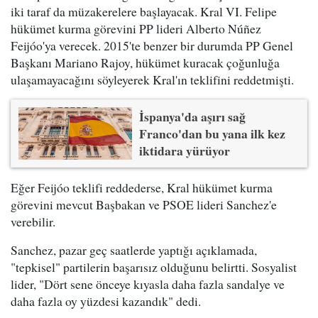
iki taraf da müzakerelere başlayacak. Kral VI. Felipe
hükümet kurma görevini PP lideri Alberto Núñez
Feijóo'ya verecek. 2015'te benzer bir durumda PP Genel
Başkanı Mariano Rajoy, hükümet kuracak çoğunluğa
ulaşamayacağını söyleyerek Kral'ın teklifini reddetmişti.
İspanya'da aşırı sağ
Franco'dan bu yana ilk kez
iktidara yürüyor
Eğer Feijóo teklifi reddederse, Kral hükümet kurma
görevini mevcut Başbakan ve PSOE lideri Sanchez'e
verebilir.
Sanchez, pazar geç saatlerde yaptığı açıklamada,
"tepkisel" partilerin başarısız olduğunu belirtti. Sosyalist
lider, "Dört sene önceye kıyasla daha fazla sandalye ve
daha fazla oy yüzdesi kazandık" dedi.