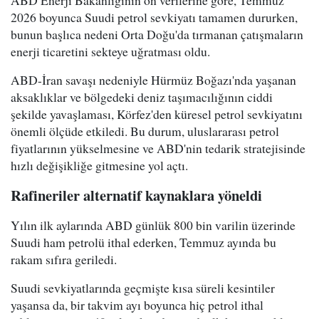
ABD Enerji Bakanlığının ön verilerine göre, Temmuz
2026 boyunca Suudi petrol sevkiyatı tamamen dururken,
bunun başlıca nedeni Orta Doğu'da tırmanan çatışmaların
enerji ticaretini sekteye uğratması oldu.
ABD-İran savaşı nedeniyle Hürmüz Boğazı'nda yaşanan
aksaklıklar ve bölgedeki deniz taşımacılığının ciddi
şekilde yavaşlaması, Körfez'den küresel petrol sevkiyatını
önemli ölçüde etkiledi. Bu durum, uluslararası petrol
fiyatlarının yükselmesine ve ABD'nin tedarik stratejisinde
hızlı değişikliğe gitmesine yol açtı.
Rafineriler alternatif kaynaklara yöneldi
Yılın ilk aylarında ABD günlük 800 bin varilin üzerinde
Suudi ham petrolü ithal ederken, Temmuz ayında bu
rakam sıfıra geriledi.
Suudi sevkiyatlarında geçmişte kısa süreli kesintiler
yaşansa da, bir takvim ayı boyunca hiç petrol ithal