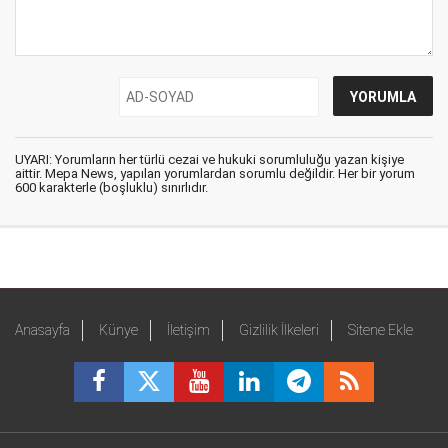
UYARI: Yorumların her türlü cezai ve hukuki sorumluluğu yazan kişiye
aittir. Mepa News, yapılan yorumlardan sorumlu değildir. Her bir yorum
600 karakterle (boşluklu) sınırlıdır.
Anasayfa
Künye
İletişim
Gizlilik İlkeleri
Sitene Ekle