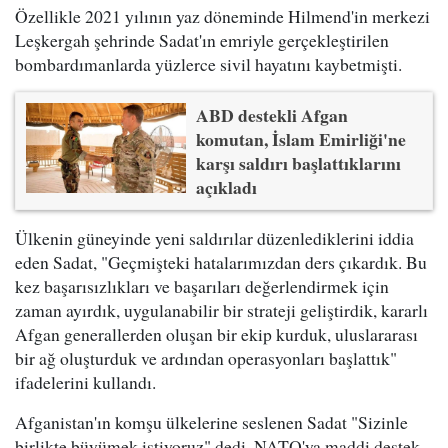
Özellikle 2021 yılının yaz döneminde Hilmend'in merkezi
Leşkergah şehrinde Sadat'ın emriyle gerçekleştirilen
bombardımanlarda yüzlerce sivil hayatını kaybetmişti.
ABD destekli Afgan
komutan, İslam Emirliği'ne
karşı saldırı başlattıklarını
açıkladı
Ülkenin güneyinde yeni saldırılar düzenlediklerini iddia
eden Sadat, "Geçmişteki hatalarımızdan ders çıkardık. Bu
kez başarısızlıkları ve başarıları değerlendirmek için
zaman ayırdık, uygulanabilir bir strateji geliştirdik, kararlı
Afgan generallerden oluşan bir ekip kurduk, uluslararası
bir ağ oluşturduk ve ardından operasyonları başlattık"
ifadelerini kullandı.
Afganistan'ın komşu ülkelerine seslenen Sadat "Sizinle
birlikte büyümek istiyoruz" dedi. NATO'ya maddi destek