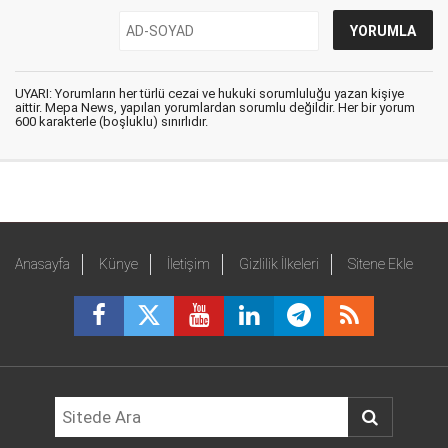
UYARI: Yorumların her türlü cezai ve hukuki sorumluluğu yazan kişiye
aittir. Mepa News, yapılan yorumlardan sorumlu değildir. Her bir yorum
600 karakterle (boşluklu) sınırlıdır.
Anasayfa
Künye
İletişim
Gizlilik İlkeleri
Sitene Ekle