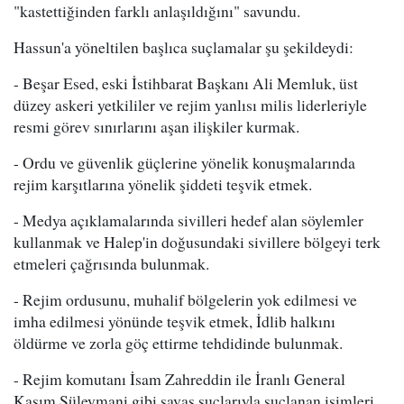
"kastettiğinden farklı anlaşıldığını" savundu.
Hassun'a yöneltilen başlıca suçlamalar şu şekildeydi:
- Beşar Esed, eski İstihbarat Başkanı Ali Memluk, üst
düzey askeri yetkililer ve rejim yanlısı milis liderleriyle
resmi görev sınırlarını aşan ilişkiler kurmak.
- Ordu ve güvenlik güçlerine yönelik konuşmalarında
rejim karşıtlarına yönelik şiddeti teşvik etmek.
- Medya açıklamalarında sivilleri hedef alan söylemler
kullanmak ve Halep'in doğusundaki sivillere bölgeyi terk
etmeleri çağrısında bulunmak.
- Rejim ordusunu, muhalif bölgelerin yok edilmesi ve
imha edilmesi yönünde teşvik etmek, İdlib halkını
öldürme ve zorla göç ettirme tehdidinde bulunmak.
- Rejim komutanı İsam Zahreddin ile İranlı General
Kasım Süleymani gibi savaş suçlarıyla suçlanan isimleri