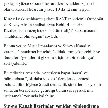
yaklaşık yüzde 66'sını oluştururken Kızıldeniz genel
olarak küresel ticaretin yüzde 10 ila 12'sini taşıyor.
Küresel risk istihbaratı şirketi RANE'in kıdemli Ortadoğu
ve Kuzey Afrika analisti Ryan Bohl, Husilerin
Kızıldeniz'in kuzeyindeki "bütün trafiği" kapatmasının
"muhtemel olmadığını" söyledi.
Bunun yerine Mısır limanlarını ve Süveyş Kanalı'nı
vurarak "inandırıcı bir tehdit" olduklarını gösterebilir ve
Suudileri "gemilerini gizlemek için tedbirler almaya"
zorlayabilirler.
Bu tedbirler arasında "vericilerin kapatılması" ve
mürettebata "çok daha yüksek" ücretler ödenmesi
bulunabilir. Böylece Suudi denizcilik şirketleri "böyle bir
sonucun beraberinde getirdiği bütün savaş risklerini
üstlenmek" zorunda kalabilir.
Süveyş Kanalı üzerinden yeniden yönlendirme