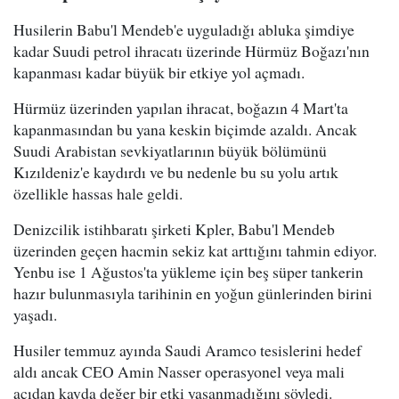
Husilerin Babu'l Mendeb'e uyguladığı abluka şimdiye
kadar Suudi petrol ihracatı üzerinde Hürmüz Boğazı'nın
kapanması kadar büyük bir etkiye yol açmadı.
Hürmüz üzerinden yapılan ihracat, boğazın 4 Mart'ta
kapanmasından bu yana keskin biçimde azaldı. Ancak
Suudi Arabistan sevkiyatlarının büyük bölümünü
Kızıldeniz'e kaydırdı ve bu nedenle bu su yolu artık
özellikle hassas hale geldi.
Denizcilik istihbaratı şirketi Kpler, Babu'l Mendeb
üzerinden geçen hacmin sekiz kat arttığını tahmin ediyor.
Yenbu ise 1 Ağustos'ta yükleme için beş süper tankerin
hazır bulunmasıyla tarihinin en yoğun günlerinden birini
yaşadı.
Husiler temmuz ayında Saudi Aramco tesislerini hedef
aldı ancak CEO Amin Nasser operasyonel veya mali
açıdan kayda değer bir etki yaşanmadığını söyledi.