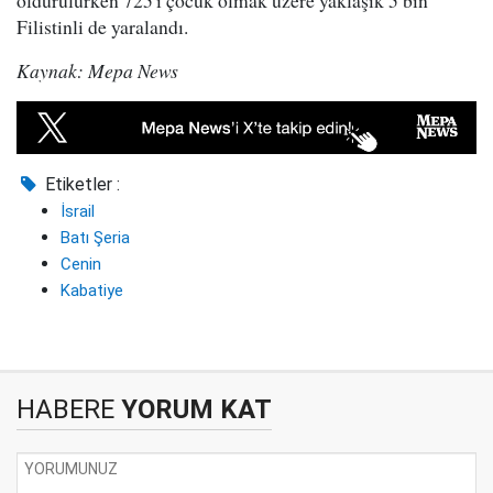
öldürülürken 725'i çocuk olmak üzere yaklaşık 5 bin
Filistinli de yaralandı.
Kaynak: Mepa News
Etiketler :
İsrail
Batı Şeria
Cenin
Kabatiye
HABERE
YORUM KAT