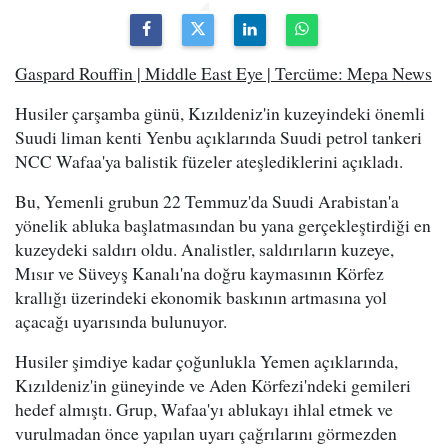
Gaspard Rouffin | Middle East Eye | Tercüme: Mepa News
Husiler çarşamba günü, Kızıldeniz'in kuzeyindeki önemli
Suudi liman kenti Yenbu açıklarında Suudi petrol tankeri
NCC Wafaa'ya balistik füzeler ateşlediklerini açıkladı.
Bu, Yemenli grubun 22 Temmuz'da Suudi Arabistan'a
yönelik abluka başlatmasından bu yana gerçekleştirdiği en
kuzeydeki saldırı oldu. Analistler, saldırıların kuzeye,
Mısır ve Süveyş Kanalı'na doğru kaymasının Körfez
krallığı üzerindeki ekonomik baskının artmasına yol
açacağı uyarısında bulunuyor.
Husiler şimdiye kadar çoğunlukla Yemen açıklarında,
Kızıldeniz'in güneyinde ve Aden Körfezi'ndeki gemileri
hedef almıştı. Grup, Wafaa'yı ablukayı ihlal etmek ve
vurulmadan önce yapılan uyarı çağrılarını görmezden