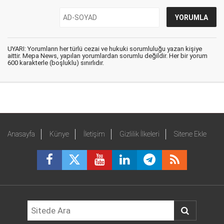
UYARI: Yorumların her türlü cezai ve hukuki sorumluluğu yazan kişiye
aittir. Mepa News, yapılan yorumlardan sorumlu değildir. Her bir yorum
600 karakterle (boşluklu) sınırlıdır.
Anasayfa
Künye
İletişim
Gizlilik İlkeleri
Sitene Ekle