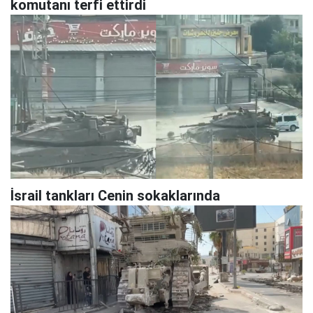
komutanı terfi ettirdi
İsrail tankları Cenin sokaklarında