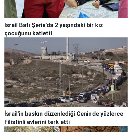
İsrail Batı Şeria'da 2 yaşındaki bir kız
çocuğunu katletti
İsrail'in baskın düzenlediği Cenin'de yüzlerce
Filistinli evlerini terk etti