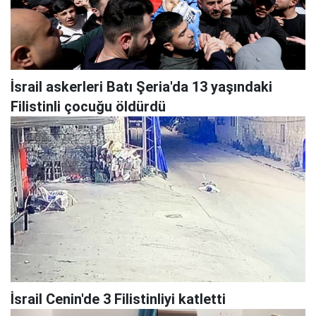
İsrail askerleri Batı Şeria'da 13 yaşındaki
Filistinli çocuğu öldürdü
İsrail Cenin'de 3 Filistinliyi katletti