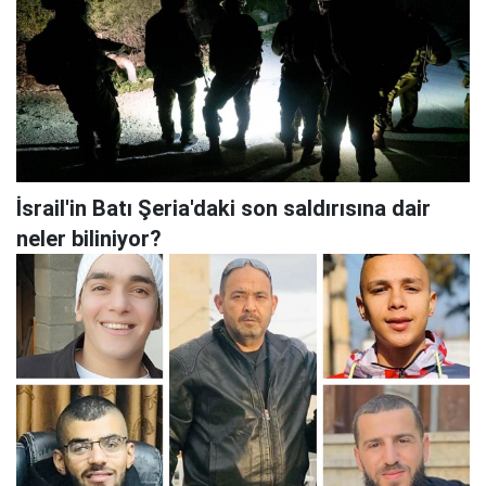
İsrail'in Batı Şeria'daki son saldırısına dair
neler biliniyor?