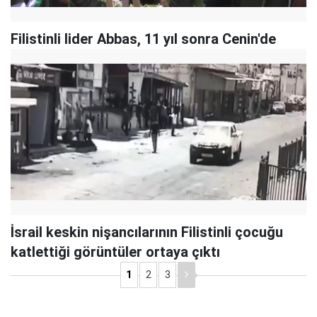
Filistinli lider Abbas, 11 yıl sonra Cenin'de
İsrail keskin nişancılarının Filistinli çocuğu
katlettiği görüntüler ortaya çıktı
1
2
3