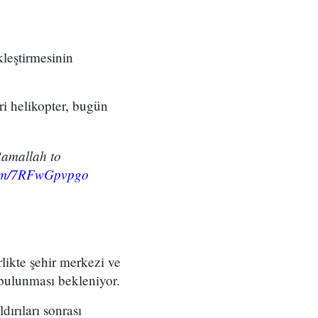
kleştirmesinin
ri helikopter, bugün
amallah to
.com/7RFwGpvpgo
rlikte şehir merkezi ve
 bulunması bekleniyor.
dırıları sonrası