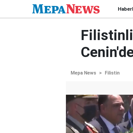
Haber
Filistin
Cenin'd
Mepa News
>
Filistin