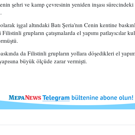
Cenin şehri ve kamp çevresinin yeniden inşası sürecindeki 
.
i olarak işgal altındaki Batı Şeria'nın Cenin kentine baskı
Filistinli grupların çatışmalarda el yapımı patlayıcılar kul
örmüştü.
kında da Filistinli grupların yollara döşedikleri el yapımı
ltyapısına büyük ölçüde zarar vermişti.