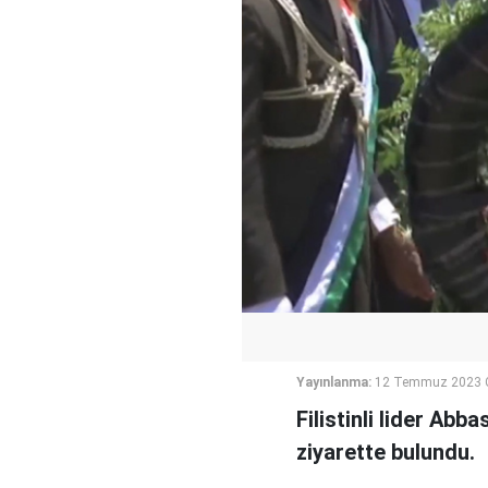
Yayınlanma:
12 Temmuz 2023 
Filistinli lider Abb
ziyarette bulundu.