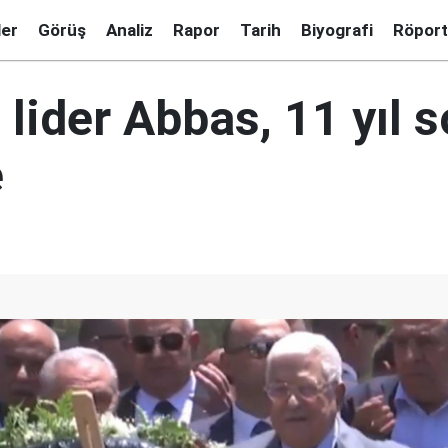
ler
Görüş
Analiz
Rapor
Tarih
Biyografi
Röport
li lider Abbas, 11 yıl 
e