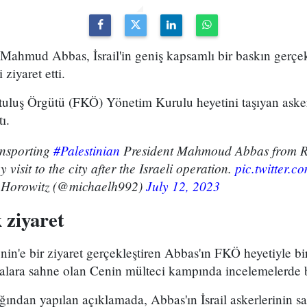
ri Mahmud Abbas, İsrail'in geniş kapsamlı bir baskın gerçe
ziyaret etti.
rtuluş Örgütü (FKÖ) Yönetim Kurulu heyetini taşıyan aske
ı.
ansporting
#Palestinian
President Mahmoud Abbas from R
y visit to the city after the Israeli operation.
pic.twitter
 Horowitz (@michaelh992)
July 12, 2023
k ziyaret
nin'e bir ziyaret gerçekleştiren Abbas'ın FKÖ heyetiyle bi
ışmalara sahne olan Cenin mülteci kampında incelemelerde
ığından yapılan açıklamada, Abbas'ın İsrail askerlerinin sal