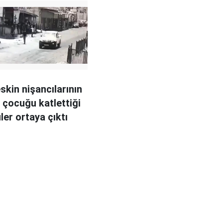
eskin nişancılarının
li çocuğu katlettiği
ler ortaya çıktı