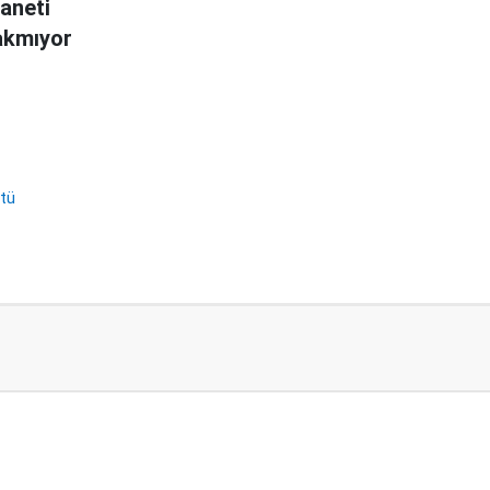
aneti
rakmıyor
ütü