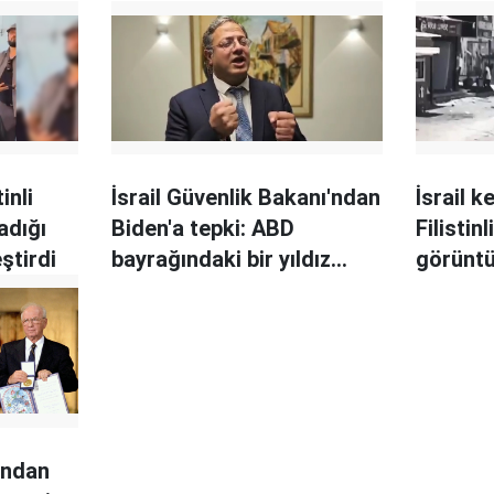
inli
İsrail Güvenlik Bakanı'ndan
İsrail k
şadığı
Biden'a tepki: ABD
Filistin
ştirdi
bayrağındaki bir yıldız
görüntü
değiliz
dından