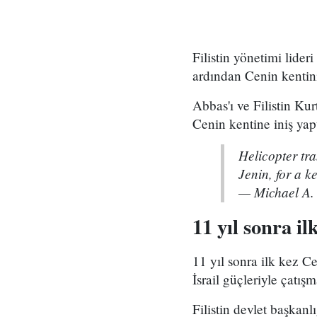
Filistin yönetimi lide
ardından Cenin kentini 
Abbas'ı ve Filistin Ku
Cenin kentine iniş yapt
Helicopter tr
Jenin, for a ke
— Michael A.
11 yıl sonra il
11 yıl sonra ilk kez Ce
İsrail güçleriyle çat
Filistin devlet başkanl