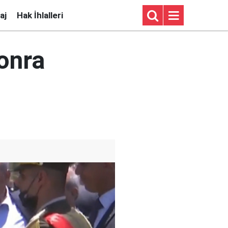
aj
Hak İhlalleri
sonra