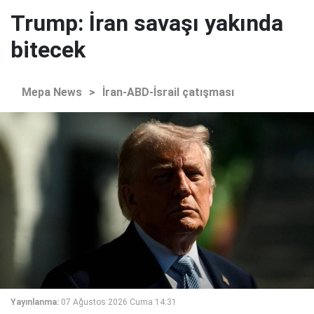
Trump: İran savaşı yakında
bitecek
Mepa News
>
İran-ABD-İsrail çatışması
Yayınlanma:
07 Ağustos 2026 Cuma 14:31