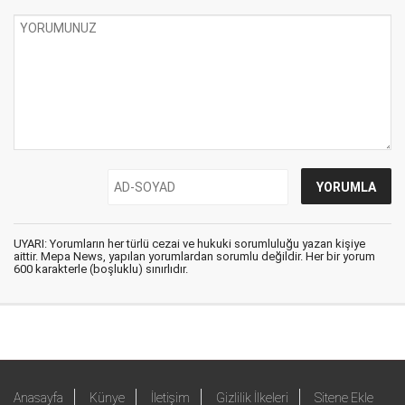
UYARI: Yorumların her türlü cezai ve hukuki sorumluluğu yazan kişiye
aittir. Mepa News, yapılan yorumlardan sorumlu değildir. Her bir yorum
600 karakterle (boşluklu) sınırlıdır.
Anasayfa
Künye
İletişim
Gizlilik İlkeleri
Sitene Ekle