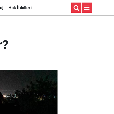
aj
Hak İhlalleri
r?