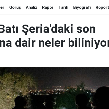
ler
Görüş
Analiz
Rapor
Tarih
Biyografi
Röport
n Batı Şeria'daki son
ına dair neler biliniyo