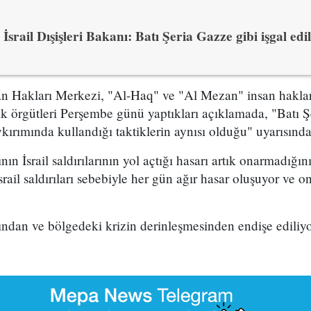
İsrail Dışişleri Bakanı: Batı Şeria Gazze gibi işgal edi
nsan Hakları Merkezi, "Al-Haq" ve "Al Mezan" insan hakla
ak örgütleri Perşembe günü yaptıkları açıklamada, "Batı Ş
oykırımında kullandığı taktiklerin aynısı olduğu" uyarısınd
ın İsrail saldırılarının yol açtığı hasarı artık onarmadığın
srail saldırıları sebebiyle her gün ağır hasar oluşuyor ve o
sından ve bölgedeki krizin derinleşmesinden endişe ediliyo