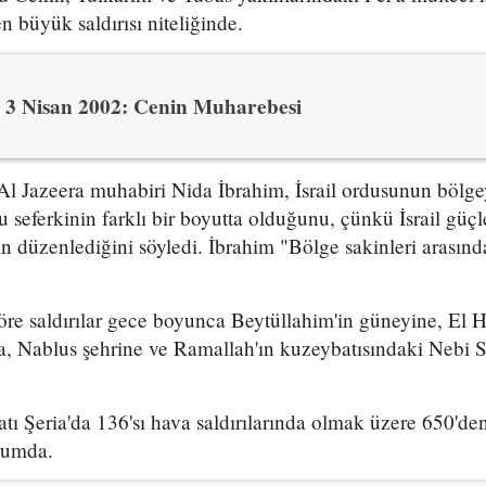
en büyük saldırısı niteliğinde.
3 Nisan 2002: Cenin Muharebesi
Al Jazeera muhabiri Nida İbrahim, İsrail ordusunun bölgey
 seferkinin farklı bir boyutta olduğunu, çünkü İsrail güçl
 düzenlediğini söyledi. İbrahim "Bölge sakinleri arasınd
re saldırılar gece boyunca Beytüllahim'in güneyine, El H
, Nablus şehrine ve Ramallah'ın kuzeybatısındaki Nebi 
ı Şeria'da 136'sı hava saldırılarında olmak üzere 650'den f
rumda.