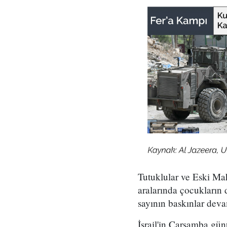
Tutuklular ve Eski Mah
aralarında çocukların d
sayının baskınlar deva
İsrail'in Çarşamba gün