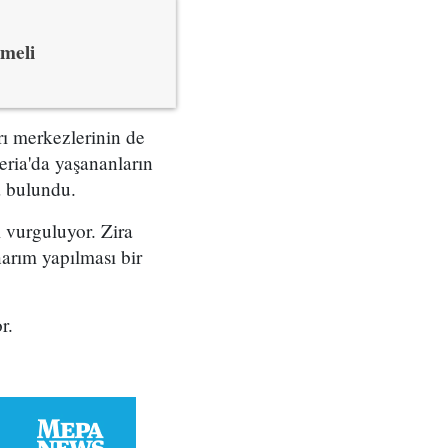
lmeli
rı merkezlerinin de
eria'da yaşananların
a bulundu.
ı vurguluyor. Zira
narım yapılması bir
r.