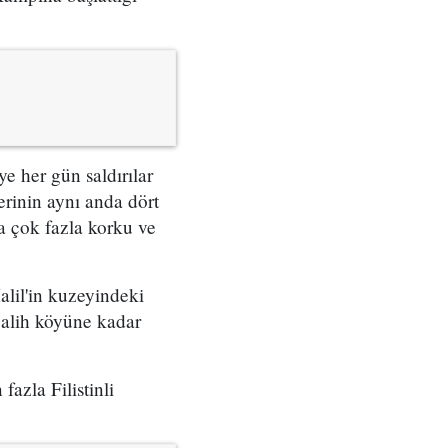
e her gün saldırılar
erinin aynı anda dört
a çok fazla korku ve
alil'in kuzeyindeki
Salih köyüne kadar
azla Filistinli