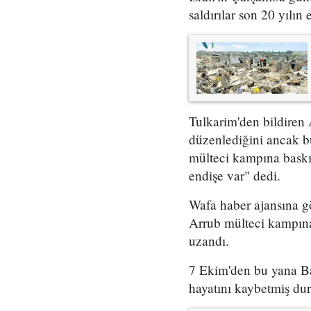
saldırılar son 20 yılın 
Tulkarim'den bildiren 
düzenlediğini ancak bu
mülteci kampına baskın
endişe var" dedi.
Wafa haber ajansına gö
Arrub mülteci kampına
uzandı.
7 Ekim'den bu yana Bat
hayatını kaybetmiş du