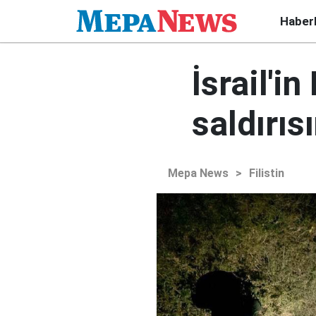
Haber
İsrail'i
saldırıs
Mepa News
>
Filistin