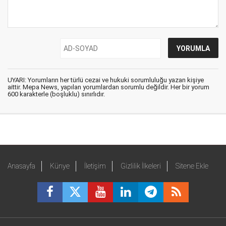
UYARI: Yorumların her türlü cezai ve hukuki sorumluluğu yazan kişiye
aittir. Mepa News, yapılan yorumlardan sorumlu değildir. Her bir yorum
600 karakterle (boşluklu) sınırlıdır.
Anasayfa
Künye
İletişim
Gizlilik İlkeleri
Sitene Ekle