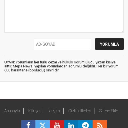
UYARI: Yorumların her türlü cezai ve hukuki sorumluluğu yazan kişiye
aittir. Mepa News, yapılan yorumlardan sorumlu değildir. Her bir yorum
600 karakterle (boşluklu) sınırlıdır.
Anasayfa
Künye
İletişim
Gizlilik İlkeleri
Sitene Ekle