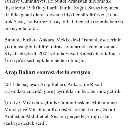
Türkiye Cumhuriyeti ile Suudi Arabistan diplomatik
ilişkilerini 1930'lu yıllarda kurdu. Soğuk Savaş boyunca
iki ülke genel olarak dostane ilişkiler sürdürürken, İran-
Irak Savaşı ve Körfez Savaşı gibi bölgesel krizlerde benzer
pozisyonlar aldı.
Bununla birlikte Ankara, Mekke'deki Osmanlı eserlerinin
yıkılması gibi kültürel miras konularında zaman zaman
Riyad'ı eleştirdi. 2002 yılında Ecyad Kalesi'nin yıkılması
Türkiye'de sert tepkilere neden olmuştu.
Arap Baharı sonrası derin ayrışma
2011'de başlayan Arap Baharı, Ankara ile Riyad
arasındaki en ciddi görüş ayrılıklarını beraberinde getirdi.
Türkiye, Mısır'da seçilmiş Cumhurbaşkanı Muhammed
Mursi'yi ve Müslüman Kardeşler'i desteklerken, Suudi
Arabistan Abdulfettah Sisi'nin gerçekleştirdiği askeri
darbeye destek verdi.