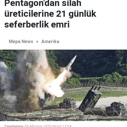
Pentagon'dan silah
üreticilerine 21 günlük
seferberlik emri
Mepa News
>
Amerika
Yayınlanma:
09 Ağustos 2026 Pazar 13:54